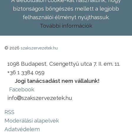
A weboldalon cookie-kat használunk, hogy
biztonságos böngészés mellett a legjobb
felhasználói élményt nyújthassuk.
További információk
© 2026
szakszervezetek.hu
1098 Budapest, Csengettyű utca 7. II. em. 11.
+36 1 3384 059
Jogi tanácsadást nem vállalunk!
Facebook
info
szakszervezetek.hu
RSS
Moderálási alapelvek
Adatvédelem