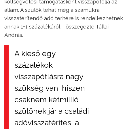
költségvetési támogatásként visszapótolja az
állam. A szülők tehát még a számukra
visszatérítendő adó terhére is rendelkezhetnek
annak 1+1 százalékáról – összegezte Tállai
András.
A kieső egy
százalékok
visszapótlásra nagy
szükség van, hiszen
csaknem kétmillió
szülőnek jár a családi
adóvisszatérítés, a