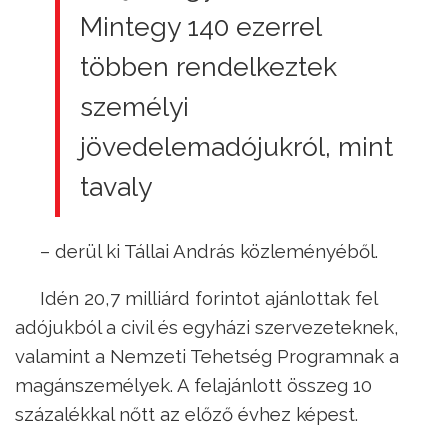
Mintegy 140 ezerrel
többen rendelkeztek
személyi
jövedelemadójukról, mint
tavaly
– derül ki Tállai András közleményéből.
Idén 20,7 milliárd forintot ajánlottak fel
adójukból a civil és egyházi szervezeteknek,
valamint a Nemzeti Tehetség Programnak a
magánszemélyek. A felajánlott összeg 10
százalékkal nőtt az előző évhez képest.