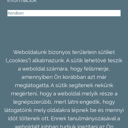
információk
Rendben
Weboldalunk bizonyos területein sütiket
(„cookies”) alkalmazunk. A sütik lehetővé teszik
a weboldal számára, hogy felismerje,
amennyiben Ön korábban azt már
meglátogatta. A sütik segítenek nekünk
megérteni, hogy a weboldal melyik része a
legnépszerűbb, mert látni engedik, hogy
látogatóink mely oldalakra lépnek be és mennyi
időt töltenek ott. Ennek tanulmányozásával a
weboldalt jobban tudjuk igazítani az Ön