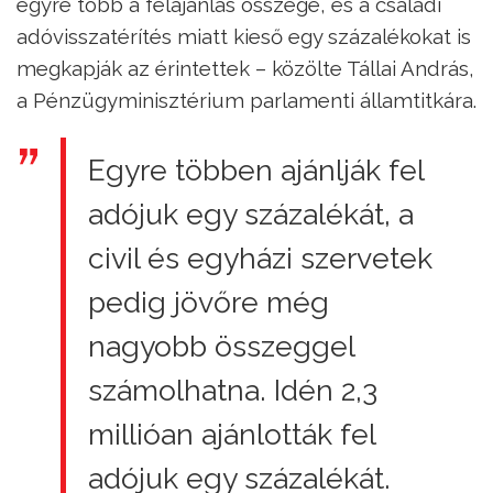
egyre több a felajánlás összege, és a családi
adóvisszatérítés miatt kieső egy százalékokat is
megkapják az érintettek – közölte Tállai András,
a Pénzügyminisztérium parlamenti államtitkára.
Egyre többen ajánlják fel
adójuk egy százalékát, a
civil és egyházi szervetek
pedig jövőre még
nagyobb összeggel
számolhatna. Idén 2,3
millióan ajánlották fel
adójuk egy százalékát.