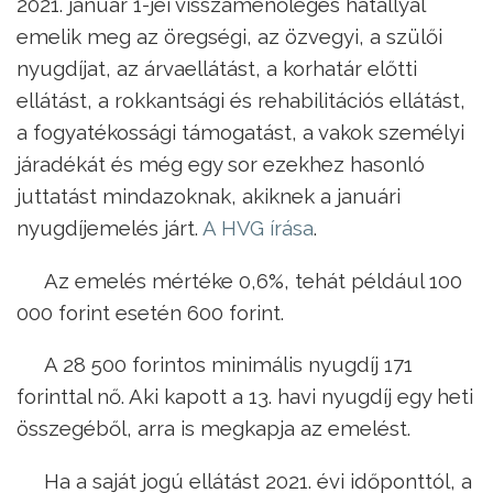
2021. január 1-jei visszamenőleges hatállyal
emelik meg az öregségi, az özvegyi, a szülői
nyugdíjat, az árvaellátást, a korhatár előtti
ellátást, a rokkantsági és rehabilitációs ellátást,
a fogyatékossági támogatást, a vakok személyi
járadékát és még egy sor ezekhez hasonló
juttatást mindazoknak, akiknek a januári
nyugdíjemelés járt.
A HVG írása
.
Az emelés mértéke 0,6%, tehát például 100
000 forint esetén 600 forint.
A 28 500 forintos minimális nyugdíj 171
forinttal nő. Aki kapott a 13. havi nyugdíj egy heti
összegéből, arra is megkapja az emelést.
Ha a saját jogú ellátást 2021. évi időponttól, a