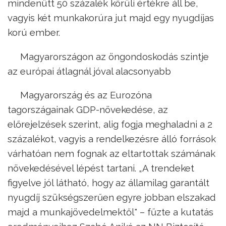
mindenütt 50 százalék körüli értékre áll be,
vagyis két munkakorúra jut majd egy nyugdíjas
korú ember.
Magyarországon az öngondoskodás szintje
az európai átlagnál jóval alacsonyabb
Magyarország és az Eurozóna
tagországainak GDP-növekedése, az
előrejelzések szerint, alig fogja meghaladni a 2
százalékot, vagyis a rendelkezésre álló források
várhatóan nem fognak az eltartottak számának
növekedésével lépést tartani. „A trendeket
figyelve jól látható, hogy az államilag garantált
nyugdíj szükségszerűen egyre jobban elszakad
majd a munkajövedelmektől" – fűzte a kutatás