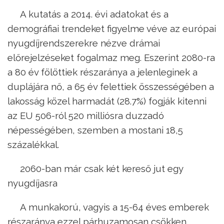
A kutatás a 2014. évi adatokat és a
demográfiai trendeket figyelme véve az európai
nyugdíjrendszerekre nézve drámai
előrejelzéseket fogalmaz meg. Eszerint 2080-ra
a 80 év fölöttiek részaránya a jelenleginek a
duplájára nő, a 65 év felettiek összességében a
lakosság közel harmadát (28.7%) fogják kitenni
az EU 506-ról 520 milliósra duzzadó
népességében, szemben a mostani 18,5
százalékkal.
2060-ban már csak két kereső jut egy
nyugdíjasra
A munkakorú, vagyis a 15-64 éves emberek
részaránya ezzel párhuzamosan csökken,