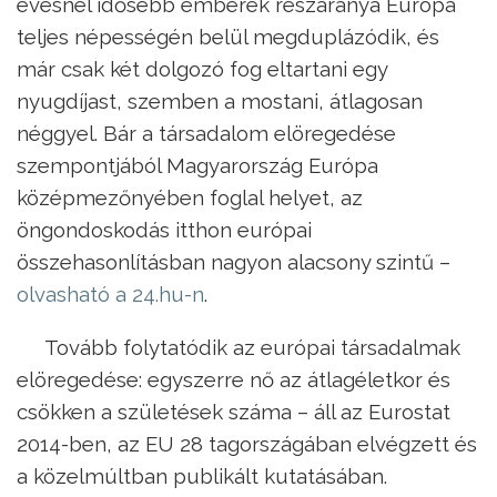
évesnél idősebb emberek részaránya Európa
teljes népességén belül megduplázódik, és
már csak két dolgozó fog eltartani egy
nyugdíjast, szemben a mostani, átlagosan
néggyel. Bár a társadalom elöregedése
szempontjából Magyarország Európa
középmezőnyében foglal helyet, az
öngondoskodás itthon európai
összehasonlításban nagyon alacsony szintű –
olvasható a 24.hu-n
.
Tovább folytatódik az európai társadalmak
elöregedése: egyszerre nő az átlagéletkor és
csökken a születések száma – áll az Eurostat
2014-ben, az EU 28 tagországában elvégzett és
a közelmúltban publikált kutatásában.