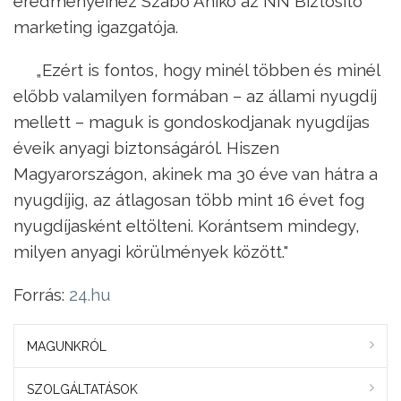
eredményeihez Szabó Anikó az NN Biztosító
marketing igazgatója.
„Ezért is fontos, hogy minél többen és minél
előbb valamilyen formában – az állami nyugdíj
mellett – maguk is gondoskodjanak nyugdíjas
éveik anyagi biztonságáról. Hiszen
Magyarországon, akinek ma 30 éve van hátra a
nyugdíjig, az átlagosan több mint 16 évet fog
nyugdíjasként eltölteni. Korántsem mindegy,
milyen anyagi körülmények között."
Forrás:
24.hu
MAGUNKRÓL
SZOLGÁLTATÁSOK