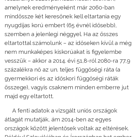
amelynek eredményeként már 2060-ban
mindössze két keresőnek kell eltartania egy
nyugdíjas korú embert (65 évnél idősebb),
szemben a jelenlegi néggyel. Ha az összes
eltartottal számolunk – az időseken kívül a még
nem munkaképes kiskorúakat is figyelembe
vesszük – akkor a 2014. évi 51,8-ról 2080-ra 77,9
százalékra nő az un. teljes függőségi ráta (a
gyermekkori és az időskori függőségi ráták
összege), vagyis csaknem minden emberre jut
majd egy eltartott.
A fenti adatok a vizsgált uniós országok
átlagát mutatják, ám 2014-ben az egyes
országok között jelentősek voltak az eltérések.