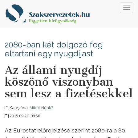
Toggl
navig
2080-ban két dolgozó fog
eltartani egy nyugdíjast
Az állami nyugdíj
köszönő viszonyban
sem lesz a fizetésekkel
Kategória:
Miből élünk?
2015.09.21. 08:50
Az Eurostat előrejelzése szerint 2080-ra a 80