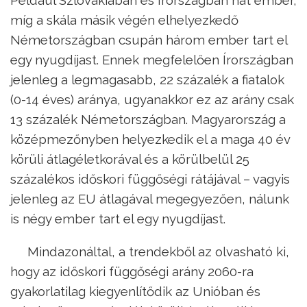
Például Szlovákiában és Írországban hat ember,
míg a skála másik végén elhelyezkedő
Németországban csupán három ember tart el
egy nyugdíjast. Ennek megfelelően Írországban
jelenleg a legmagasabb, 22 százalék a fiatalok
(0-14 éves) aránya, ugyanakkor ez az arány csak
13 százalék Németországban. Magyarország a
középmezőnyben helyezkedik el a maga 40 év
körüli átlagéletkorával és a körülbelül 25
százalékos időskori függőségi rátájával – vagyis
jelenleg az EU átlagával megegyezően, nálunk
is négy ember tart el egy nyugdíjast.
Mindazonáltal, a trendekből az olvasható ki,
hogy az időskori függőségi arány 2060-ra
gyakorlatilag kiegyenlítődik az Unióban és