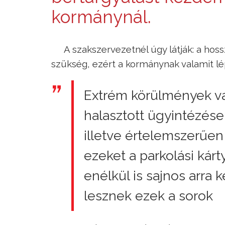
kormánynál.
A szakszervezetnél úgy látják: a hos
szükség, ezért a kormánynak valamit lé
Extrém körülmények va
halasztott ügyintézése
illetve értelemszerűen
ezeket a parkolási kárt
enélkül is sajnos arra 
lesznek ezek a sorok