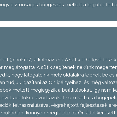
hogy biztonságos böngészés mellett a legjobb felh
ket („cookies”) alkalmazunk. A sütik lehetővé teszik
meglátogatta. A sütik segítenek nekünk megérteni
dik, hogy látogatóink mely oldalakra lépnek be és 
n tudjuk igazítani az Ön igényeihez, és még válto
ebek mellett megjegyzik a beállításokat, így nem kel
evitt adatokra, ezért azokat nem kell újra begépel
ációk felhasználásával végrehajtott fejlesztések 
működjön, könnyen megtalálja az Ön által keresett 