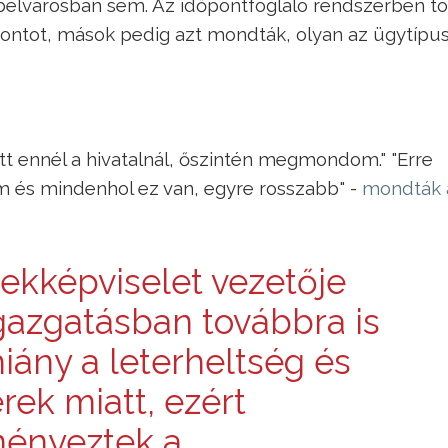
 belvárosban sem. Az időpontfoglaló rendszerben 
pontot, mások pedig azt mondták, olyan az ügytípu
tt ennél a hivatalnál, őszintén megmondom." "Erre
m és mindenhol ez van, egyre rosszabb" -
mondták 
ekképviselet vezetője
zigazgatásban továbbra is
iány a leterheltség és
ek miatt, ezért
ményeztek a