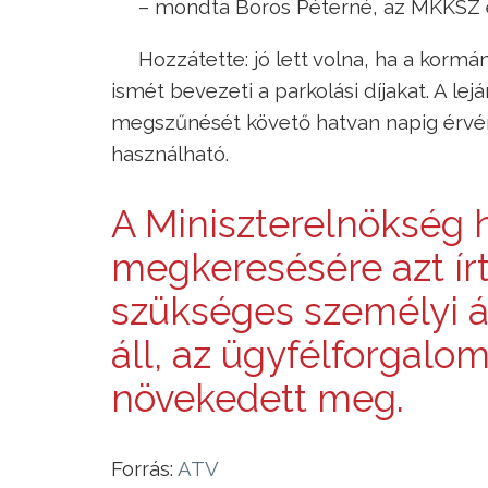
– mondta Boros Péterné, az MKKSZ 
Hozzátette: jó lett volna, ha a korm
ismét bevezeti a parkolási díjakat. A l
megszűnését követő hatvan napig érvén
használható.
A Miniszterelnökség 
megkeresésére azt írt
szükséges személyi 
áll, az ügyfélforgalo
növekedett meg.
Forrás:
ATV