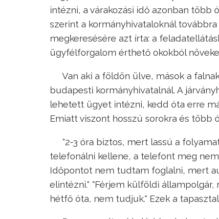
intézni, a várakozási idő azonban több ó
szerint a kormányhivataloknál továbbra
megkeresésére azt írta: a feladatellátá
ügyfélforgalom érthető okokból növek
Van aki a földön ülve, mások a falna
budapesti kormányhivatalnál. A járvány
lehetett ügyet intézni, kedd óta erre m
Emiatt viszont hosszú sorokra és több ó
"2-3 óra biztos, mert lassú a folyama
telefonálni kellene, a telefont meg nem 
Időpontot nem tudtam foglalni, mert 
elintézni." "Férjem külföldi állampolgá
hétfő óta, nem tudjuk." Ezek a tapaszta