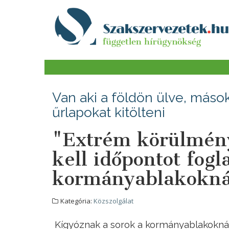
Van aki a földön ülve, máso
űrlapokat kitölteni
"Extrém körülmén
kell időpontot fogl
kormányablakokná
Kategória:
Közszolgálat
Kígyóznak a sorok a kormányablakoknál,