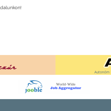
ldalunkon!
Autonóm É