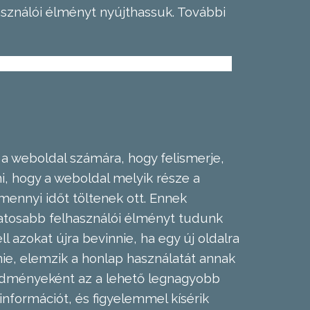
asználói élményt nyújthassuk.
További
 a weboldal számára, hogy felismerje,
, hogy a weboldal melyik része a
mennyi időt töltenek ott. Ennek
zatosabb felhasználói élményt tudunk
l azokat újra bevinnie, ha egy új oldalra
nie, elemzik a honlap használatát annak
eredményeként az a lehető legnagyobb
információt, és figyelemmel kísérik