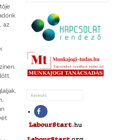
tője
radónk
, az
k
zínen.
őtt.
laljak,
m.
an
vét