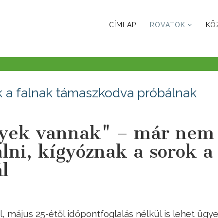
CÍMLAP
ROVATOK
KÖ
k a falnak támaszkodva próbálnak
yek vannak" – már nem
alni, kígyóznak a sorok a
l
 május 25-étől időpontfoglalás nélkül is lehet ügye