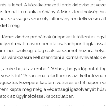
rás is lehet. A közalkalmazotti érdekképviselet veze
 is fennáll a munkaerőhiány. A Miniszterelnökség hí
shoz szükséges személyi állomány rendelkezésre áll
edett meg.
k támaszkodva próbálnak űrlapokat kitölteni az egyi
helyzet miatt november óta csak időpontfoglalással
ár nincs szükség, elég csak sorszámot húzni a helys
rás várakozásra kell számítani a kormányhivatalok el
t, amire bejut az ember." "Ahhoz, hogy időpontot fog
veszik fel." "A kocsimat eladtam és azt kell intézne
augusztus közepére kaptam volna és ezt 8 napom v
r, nem kapta meg még a védettségi igazolványát hús
latok az ügyintézéssel kapcsolatban.