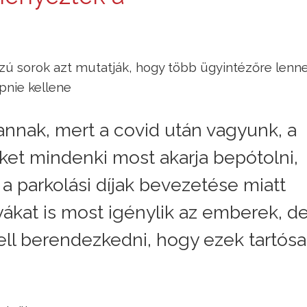
szú sorok azt mutatják, hogy több ügyintézőre lenn
pnie kellene
nnak, mert a covid után vagyunk, a
ket mindenki most akarja bepótolni,
 a parkolási díjak bevezetése miatt
yákat is most igénylik az emberek, d
kell berendezkedni, hogy ezek tartós