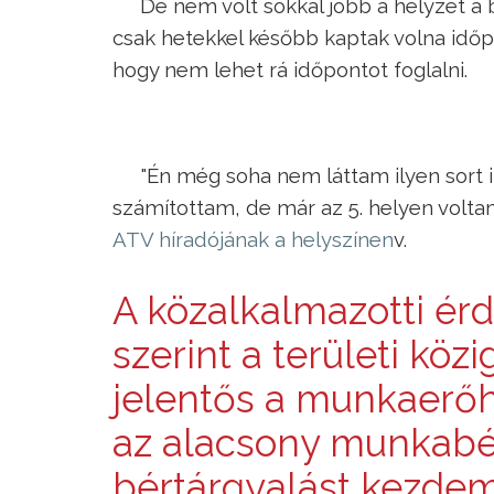
De nem volt sokkal jobb a helyzet a
csak hetekkel később kaptak volna idő
hogy nem lehet rá időpontot foglalni.
"Én még soha nem láttam ilyen sort i
számítottam, de már az 5. helyen volta
ATV híradójának a helyszínen
v.
A közalkalmazotti érd
szerint a területi kö
jelentős a munkaerőh
az alacsony munkabér
bértárgyalást kezde