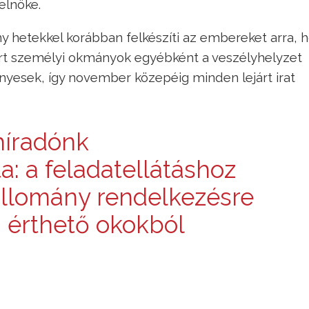
elnöke.
ány hetekkel korábban felkészíti az embereket arra, 
ejárt személyi okmányok egyébként a veszélyhelyzet
yesek, így november közepéig minden lejárt irat
híradónk
a: a feladatellátáshoz
állomány rendelkezésre
m érthető okokból