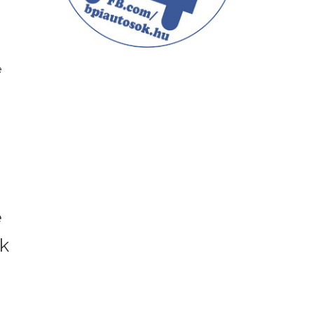
e
e
ak