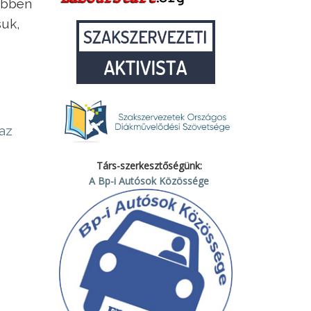
többen
suk,
az
Társ-szerkesztőségünk:
A Bp-i Autósok Közössége