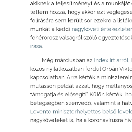
akiknek a teljesítménéyt és a munkáját
tettem hozzá, hogy akkor ezt végleges
felírására sem került sor ezekre a listák
munkát a keddi
nagyköveti értekezlete
fehérorosz válságról szóló egyeztetése
írása
.
Még márciusban az
Index írt arról
,
közös nyilatkozatban fordul Orbán Vikt
kapcsolatban. Arra kérték a minisztere
mutasson példát azzal, hogy méltányosa
támogatja és elősegíti”. Külön kérték, 
betegségben szenvedő, valamint a hatva
Levente miniszterhelyettes belső levele
nagyköveteket is, ha a koronavírusra 