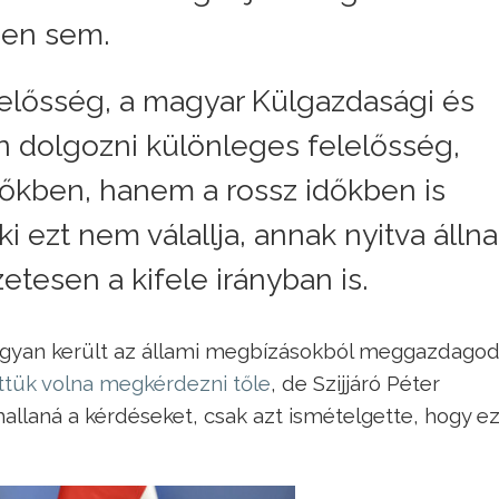
ben sem.
elelősség, a magyar Külgazdasági és
 dolgozni különleges felelősség,
dőkben, hanem a rossz időkben is
ki ezt nem válallja, annak nyitva álln
zetesen a kifele irányban is.
ogyan került az állami megbízásokból meggazdago
ttük volna megkérdezni tőle
, de Szijjáró Péter
llaná a kérdéseket, csak azt ismételgette, hogy ez