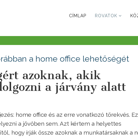
CÍMLAP
ROVATOK
KÖ
orábban a home office lehetőségét
ígért azoknak, akik
olgozni a járvány alatt
jezés: home office és az erre vonatkozó törekvés. E
ezni a jövőben sem. Azt kértem a helyettes
őitől, hogy írják össze azoknak a munkatársaknak a n