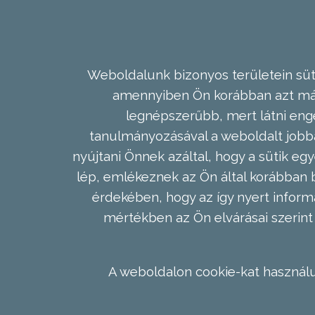
Weboldalunk bizonyos területein süti
amennyiben Ön korábban azt már 
legnépszerűbb, mert látni enge
tanulmányozásával a weboldalt jobba
nyújtani Önnek azáltal, hogy a sütik egy
lép, emlékeznek az Ön által korábban b
érdekében, hogy az így nyert inform
mértékben az Ön elvárásai szerint 
A weboldalon cookie-kat használu