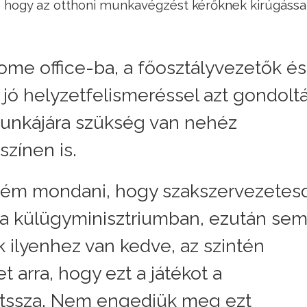
t, hogy az otthoni munkavégzést kérőknek kirúgássa
me office-ba, a főosztályvezetők és
 jó helyzetfelismeréssel azt gondoltá
unkájára szükség van nehéz
színen is.
tném mondani, hogy szakszervezetesd
 a külügyminisztriumban, ezután se
k ilyenhez van kedve, az szintén
 arra, hogy ezt a játékot a
játssza. Nem engedjük meg ezt