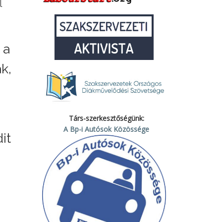
l
 a
k,
Társ-szerkesztőségünk:
A Bp-i Autósok Közössége
it
m