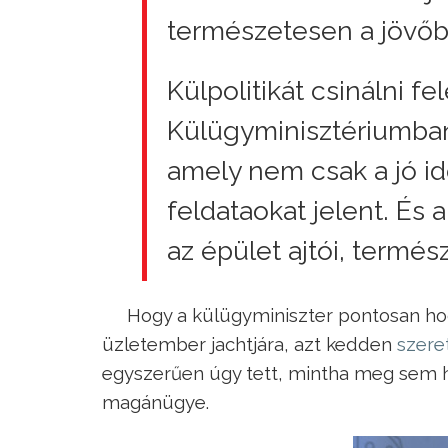
természetesen a jövő
Külpolitikát csinálni f
Külügyminisztériumban
amely nem csak a jó i
feldataokat jelent. És a
az épület ajtói, termés
Hogy a külügyminiszter pontosan h
üzletember jachtjára, azt kedden
szere
egyszerűen úgy tett, mintha meg sem ha
magánügye.