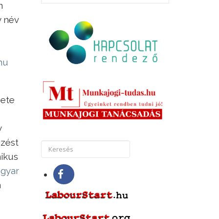
n
y név
hu
zete
y
gzést
nikus
agyar
a