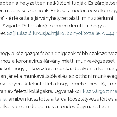
 ebben a helyzetben nélkülözni tudják. És zárójelbe
en meg is köszönhetik. Érdekes módon egyetlen eg
ra” - értékelte a járványhelyzet alatti minisztériumi
n
Szijjártó Péter, akiről nemrég derült ki, hogy a
ket
Szíjj László luxusjaxhtjáról bonyolította le
.
A 444.
 hogy a közigazgatásban dolgozók több szakszerve
orhoz a koronavírus-járvány miatti munkavégzéssel
lnököt, hogy „a közszféra munkaadójaként a kormán
n jár el a munkavállalóival és az otthoni munkavé
hogy legyenek tekintettel a kisgyermeket nevelő, kró
n év feletti kollégákra. Ugyanakkor
kiszivárgott M
 is
, amiben kiosztotta a tárca főosztályvezetőit és 
hivatkozva nem dolgoznak a rendes ügymenetben.