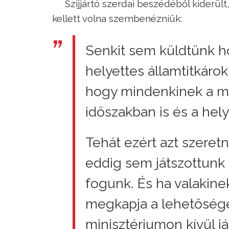
Szijjártó szerdai beszédéből kiderül
kellett volna szembenézniük:
Senkit sem küldtünk ho
helyettes államtitkárok
hogy mindenkinek a m
időszakban is és a hely
Tehát ezért azt szere
eddig sem játszottunk
fogunk. És ha valakine
megkapja a lehetőséget
minisztériumon kívül 