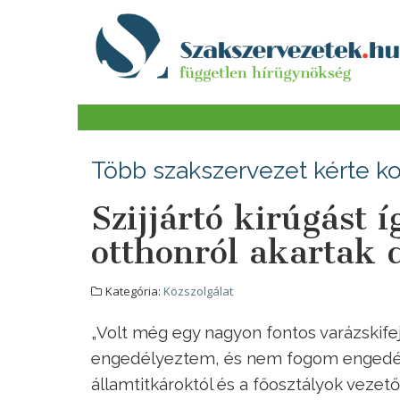
Több szakszervezet kérte k
Szijjártó kirúgást 
otthonról akartak d
Kategória:
Közszolgálat
„Volt még egy nagyon fontos varázskife
engedélyeztem, és nem fogom engedély
államtitkároktól és a főosztályok vezet