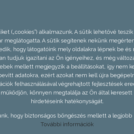
ket („cookies”) alkalmazunk. A sütik lehetővé teszik
meglátogatta. A sütik segítenek nekünk megérteni
dik, hogy látogatóink mely oldalakra lépnek be és 
n tudjuk igazítani az Ön igényeihez, és még válto
ebek mellett megjegyzik a beállításokat, így nem kel
evitt adatokra, ezért azokat nem kell újra begépel
ációk felhasználásával végrehajtott fejlesztések 
működjön, könnyen megtalálja az Ön által keresett 
hirdetéseink hatékonyságát.
nk, hogy biztonságos böngészés mellett a legjobb 
További információk