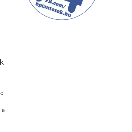
ak
dó
 a