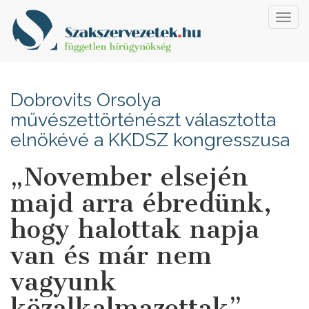
Toggl
navig
Dobrovits Orsolya
művészettörténészt választotta
elnökévé a KKDSZ kongresszusa
„November elsején
majd arra ébredünk,
hogy halottak napja
van és már nem
vagyunk
közalkalmazottak”