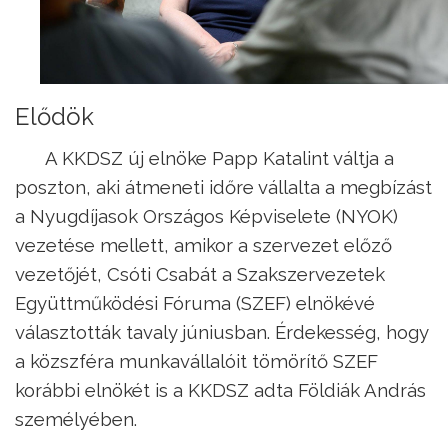
Elődök
A KKDSZ új elnöke Papp Katalint váltja a
poszton, aki átmeneti időre vállalta a megbízást
a Nyugdíjasok Országos Képviselete (NYOK)
vezetése mellett, amikor a szervezet előző
vezetőjét, Csóti Csabát a Szakszervezetek
Együttműködési Fóruma (SZEF) elnökévé
választották tavaly júniusban. Érdekesség, hogy
a közszféra munkavállalóit tömörítő SZEF
korábbi elnökét is a KKDSZ adta Földiák András
személyében.