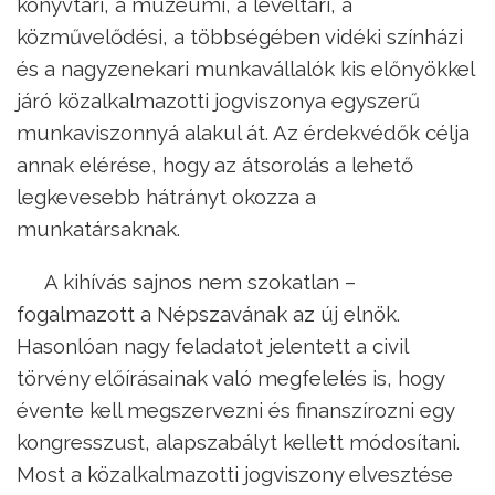
könyvtári, a múzeumi, a levéltári, a
közművelődési, a többségében vidéki színházi
és a nagyzenekari munkavállalók kis előnyökkel
járó közalkalmazotti jogviszonya egyszerű
munkaviszonnyá alakul át. Az érdekvédők célja
annak elérése, hogy az átsorolás a lehető
legkevesebb hátrányt okozza a
munkatársaknak.
A kihívás sajnos nem szokatlan –
fogalmazott a Népszavának az új elnök.
Hasonlóan nagy feladatot jelentett a civil
törvény előírásainak való megfelelés is, hogy
évente kell megszervezni és finanszírozni egy
kongresszust, alapszabályt kellett módosítani.
Most a közalkalmazotti jogviszony elvesztése