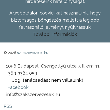
hirdetéseink hatékonyságát.
A weboldalon cookie-kat használunk, hogy
biztonságos böngészés mellett a legjobb
felhasználói élményt nyújthassuk.
További információk
© 2026
szakszervezetek.hu
1098 Budapest, Csengettyű utca 7. II. em. 11.
+36 1 3384 059
Jogi tanácsadást nem vállalunk!
Facebook
info
szakszervezetek.hu
RSS