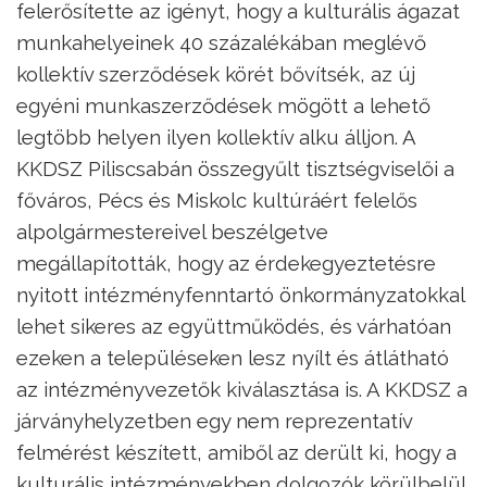
felerősítette az igényt, hogy a kulturális ágazat
munkahelyeinek 40 százalékában meglévő
kollektív szerződések körét bővítsék, az új
egyéni munkaszerződések mögött a lehető
legtöbb helyen ilyen kollektív alku álljon. A
KKDSZ Piliscsabán összegyűlt tisztségviselői a
főváros, Pécs és Miskolc kultúráért felelős
alpolgármestereivel beszélgetve
megállapították, hogy az érdekegyeztetésre
nyitott intézményfenntartó önkormányzatokkal
lehet sikeres az együttműködés, és várhatóan
ezeken a településeken lesz nyílt és átlátható
az intézményvezetők kiválasztása is. A KKDSZ a
járványhelyzetben egy nem reprezentatív
felmérést készített, amiből az derült ki, hogy a
kulturális intézményekben dolgozók körülbelül