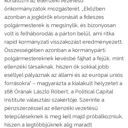
korlátozni az ellenzéki vezetésű
önkormányzatok mozgásterét. „Eközben
azonban a jogkörök elvonását a fideszes
polgármesterek is megsínylik, és bizonyosan
volt is felháborodás a párton belül, ami ritka
rapid kormányzati visszakozást eredményezett.
Összességében azonban a kormánypárti
polgármestereknek kevésbé fájhat a fejük, mint
ellenzéki társaiknak, hiszen ők sokkal jobb
eséllyel pályáznak az állami és az európai uniós
forrásokra” – magyarázta a kialakult helyzetet a
168 Órának László Róbert, a Political Capital
Institute választási szakértője. Szerinte a
pénzszerzéssel az ellenzéki vezetésű
településeknek is meg kell majd próbálkozniuk,
hiszen a legtöbbjüknek alig maradt