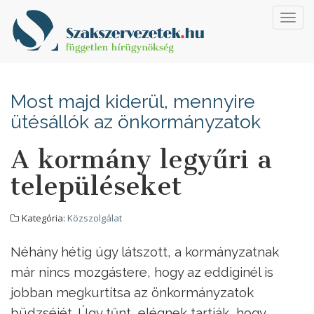
Toggl
navig
Most majd kiderül, mennyire
ütésállók az önkormányzatok
A kormány legyűri a
településeket
Kategória:
Közszolgálat
Néhány hétig úgy látszott, a kormányzatnak
már nincs mozgástere, hogy az eddiginél is
jobban megkurtítsa az önkormányzatok
büdzséjét. Úgy tűnt, elégnek tartják, hogy