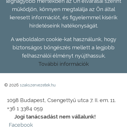
legnagyobb mértékben az Ön elvárásai szerint
működjön, könnyen megtalálja az Ön által
keresett információt, és figyelemmel kísérik
hirdetéseink hatékonyságát.
A weboldalon cookie-kat használunk, hogy
biztonságos böngészés mellett a legjobb
felhasználói élményt nyújthassuk.
További információk
© 2026
szakszervezetek.hu
1098 Budapest, Csengettyű utca 7. II. em. 11.
+36 1 3384 059
Jogi tanácsadást nem vállalunk!
Facebook