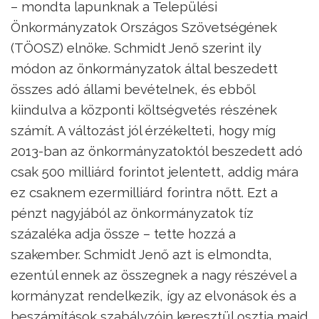
– mondta lapunknak a Települési
Önkormányzatok Országos Szövetségének
(TÖOSZ) elnöke. Schmidt Jenő szerint ily
módon az önkormányzatok által beszedett
összes adó állami bevételnek, és ebből
kiindulva a központi költségvetés részének
számít. A változást jól érzékelteti, hogy míg
2013-ban az önkormányzatoktól beszedett adó
csak 500 milliárd forintot jelentett, addig mára
ez csaknem ezermilliárd forintra nőtt. Ezt a
pénzt nagyjából az önkormányzatok tíz
százaléka adja össze – tette hozzá a
szakember. Schmidt Jenő azt is elmondta,
ezentúl ennek az összegnek a nagy részével a
kormányzat rendelkezik, így az elvonások és a
beszámítások szabályzóin keresztül osztja majd