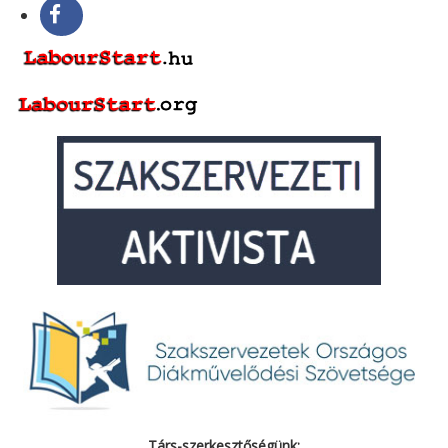
Társ-szerkesztőségünk: