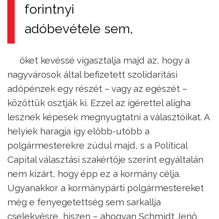
forintnyi
adóbevétele sem,
őket kevéssé vigasztalja majd az, hogy a
nagyvárosok által befizetett szolidaritási
adópénzek egy részét – vagy az egészét –
közöttük osztják ki. Ezzel az ígérettel aligha
lesznek képesek megnyugtatni a választóikat. A
helyiek haragja így előbb-utóbb a
polgármesterekre zúdul majd, s a Political
Capital választási szakértője szerint egyáltalán
nem kizárt, hogy épp ez a kormány célja.
Ugyanakkor a kormánypárti polgármestereket
még e fenyegetettség sem sarkallja
cselekvésre, hiszen – ahogyan Schmidt Jenő