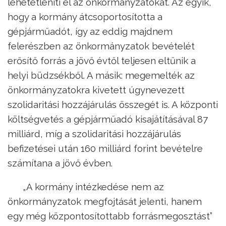
lehetetleníti el az önkormányzatokat. Az egyik,
hogy a kormány átcsoportosította a
gépjárműadót, így az eddig majdnem
felerészben az önkormányzatok bevételét
erősítő forrás a jövő évtől teljesen eltűnik a
helyi büdzsékből. A másik: megemelték az
önkormányzatokra kivetett úgynevezett
szolidaritási hozzájárulás összegét is. A központi
költségvetés a gépjárműadó kisajátításával 87
milliárd, míg a szolidaritási hozzájárulás
befizetései után 160 milliárd forint bevételre
számítana a jövő évben.
„A kormány intézkedése nem az
önkormányzatok megfojtását jelenti, hanem
egy még központosítottabb forrásmegosztást”