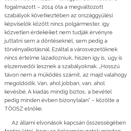
fogalmazott – 2014 óta a megváltozott
szabályok következtében az országgyűlési
képviselők között nincs polgármester, így
közvetlen érdekeiket nem tudják érvényre
juttatni sem a döntéseknél, sem pedig a
törvényalkotásnál. Ezáltal a városvezetőknek
nincs értelme lázadozniuk, hiszen így is, úgy is
elszenvedői lesznek a szabályoknak. „Hosszú
távon nem a működés számít, az majd valahogy
megoldódik. Van, ahol jobban, van, ahol
kevésbé. A kiadás mindig biztos, a bevétel
pedig minden évben bizonytalan” – közölte a
TÖOSZ elnöke.
Az állami elvonások kapcsán összességében
fontos látni, hogy az önkormányzatok minden