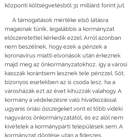
központi költségvetésből 31 milliárd forint jut.
A támogatások mértéke első látásra
magasnak tűnik, legalábbis a kormányzat
előszeretettel kérkedik ezzel. Arról azonban
nem beszélnek, hogy ezek a pénzek a
koronavírus miatti elvonások után érkeznek
majd meg az önkormányzatokhoz, így a városi
kasszák korántsem lesznek tele pénzzel. Sőt,
bizonyos esetekben az is csoda lesz, ha a
városházák ezt az évet kihúzzák valahogy. A
kormány a védekezésre való hivatkozással
ugyanis óriási összegeket vont el több vidéki
nagyváros önkormányzatától, és ez alól nem
kivételek a kormánypárti települések sem. A
kormányzat döntése után a fideszes