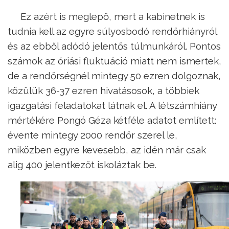
Ez azért is meglepő, mert a kabinetnek is
tudnia kell az egyre súlyosbodó rendőrhiányról
és az ebből adódó jelentős túlmunkáról. Pontos
számok az óriási fluktuáció miatt nem ismertek,
de a rendőrségnél mintegy 50 ezren dolgoznak,
közülük 36-37 ezren hivatásosok, a többiek
igazgatási feladatokat látnak el. A létszámhiány
mértékére Pongó Géza kétféle adatot említett:
évente mintegy 2000 rendőr szerel le,
miközben egyre kevesebb, az idén már csak
alig 400 jelentkezőt iskoláztak be.