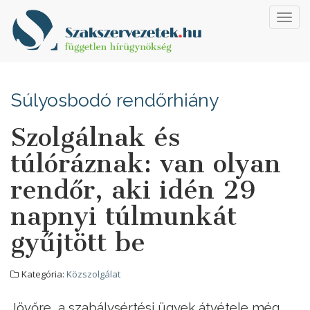
Toggl
navig
Súlyosbodó rendőrhiány
Szolgálnak és
túlóráznak: van olyan
rendőr, aki idén 29
napnyi túlmunkát
gyűjtött be
Kategória:
Közszolgálat
Jövőre, a szabálysértési ügyek átvétele még