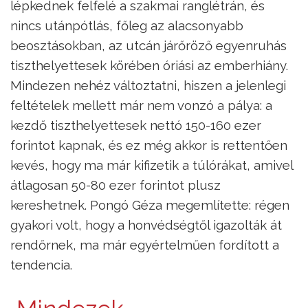
lépkednek felfelé a szakmai ranglétrán, és
nincs utánpótlás, főleg az alacsonyabb
beosztásokban, az utcán járőröző egyenruhás
tiszthelyettesek körében óriási az emberhiány.
Mindezen nehéz változtatni, hiszen a jelenlegi
feltételek mellett már nem vonzó a pálya: a
kezdő tiszthelyettesek nettó 150-160 ezer
forintot kapnak, és ez még akkor is rettentően
kevés, hogy ma már kifizetik a túlórákat, amivel
átlagosan 50-80 ezer forintot plusz
kereshetnek. Pongó Géza megemlítette: régen
gyakori volt, hogy a honvédségtől igazolták át
rendőrnek, ma már egyértelműen fordított a
tendencia.