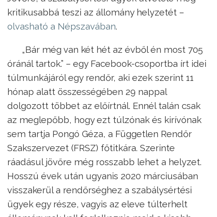
kritikusabbá teszi az állomány helyzetét –
olvasható a Népszavában
.
„Bár még van két hét az évből én most 705
óránál tartok.” – egy Facebook-csoportba írt idei
túlmunkájáról egy rendőr, aki ezek szerint 11
hónap alatt összességében 29 nappal
dolgozott többet az előírtnál. Ennél talán csak
az meglepőbb, hogy ezt túlzónak és kirívónak
sem tartja Pongó Géza, a Független Rendőr
Szakszervezet (FRSZ) főtitkára. Szerinte
ráadásul jövőre még rosszabb lehet a helyzet.
Hosszú évek után ugyanis 2020 márciusában
visszakerül a rendőrséghez a szabálysértési
ügyek egy része, vagyis az eleve túlterhelt