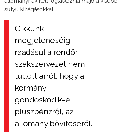
állománynak kell foglalkoznia majd a kisebb
súlyú kihágásokkal.
Cikkünk
megjelenéséig
ráadásul a rendőr
szakszervezet nem
tudott arról, hogy a
kormány
gondoskodik-e
pluszpénzről, az
állomány bővítéséről.