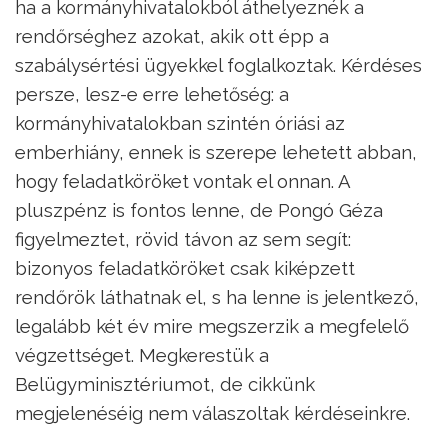
ha a kormányhivatalokból áthelyeznék a
rendőrséghez azokat, akik ott épp a
szabálysértési ügyekkel foglalkoztak. Kérdéses
persze, lesz-e erre lehetőség: a
kormányhivatalokban szintén óriási az
emberhiány, ennek is szerepe lehetett abban,
hogy feladatköröket vontak el onnan. A
pluszpénz is fontos lenne, de Pongó Géza
figyelmeztet, rövid távon az sem segít:
bizonyos feladatköröket csak kiképzett
rendőrök láthatnak el, s ha lenne is jelentkező,
legalább két év mire megszerzik a megfelelő
végzettséget. Megkerestük a
Belügyminisztériumot, de cikkünk
megjelenéséig nem válaszoltak kérdéseinkre.