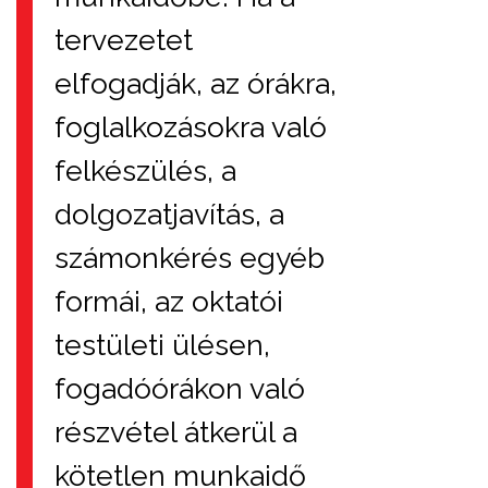
tervezetet
elfogadják, az órákra,
foglalkozásokra való
felkészülés, a
dolgozatjavítás, a
számonkérés egyéb
formái, az oktatói
testületi ülésen,
fogadóórákon való
részvétel átkerül a
kötetlen munkaidő