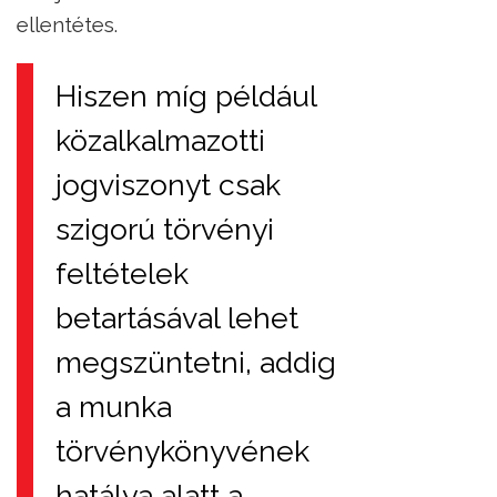
ellentétes.
Hiszen míg például
közalkalmazotti
jogviszonyt csak
szigorú törvényi
feltételek
betartásával lehet
megszüntetni, addig
a munka
törvénykönyvének
hatálya alatt a