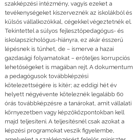
szakképzési intézmény, vagyis ezeket a
tevékenységeket kiszerveznék az iskolákból és
külsős vállalkozókkal, cégekkel végeztetnék el.
Tekintettel a súlyos fejlesztőpedagógus- és
iskolapszichológus-hiányra, ez akár ésszerű
lépésnek is tűnhet, de – ismerve a hazai
gazdasági folyamatokat – erőteljes korrupciós
lehetőségeket is magában rejt. A dokumentum
a pedagógusok továbbképzési
kötelezettségére is kitér; az eddigi hét év
helyett négyévente köteleznék legalább 60
órás továbbképzésre a tanárokat, amit vállalati
környezetben vagy képzőközpontokban kell
majd teljesíteni. A teljesítésnél csak azokat a
képzési programokat veszik figyelembe,
amelyeket a szakképzésért felelős miniszter