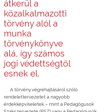
átkerül a
közalkalmazotti
törvény alól a
munka
törvénykönyve
alá, így számos
jogi védettségtől
esnek el.
A törvény végrehajtásáról szóló
rendelettervezetet a nagyobb
érdekképviseletek – mint a Pedagógusok
Szakszervezete (PSZ) vagy a Pedagógusok