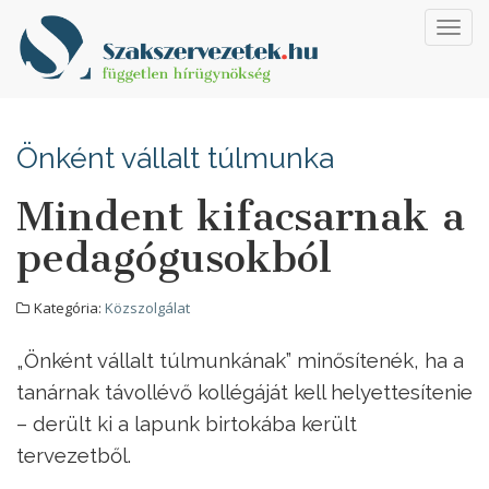
Toggl
navig
Önként vállalt túlmunka
Mindent kifacsarnak a
pedagógusokból
Kategória:
Közszolgálat
„Önként vállalt túlmunkának” minősítenék, ha a
tanárnak távollévő kollégáját kell helyettesítenie
– derült ki a lapunk birtokába került
tervezetből.