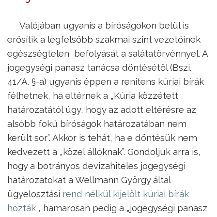
Valójában ugyanis a bíróságokon belül is
erősítik a legfelsőbb szakmai szint vezetőinek
egészségtelen befolyását a salátatörvénnyel. A
jogegységi panasz tanácsa döntésétől (Bszi.
41/A. §-a) ugyanis éppen a renitens kúriai bírák
félhetnek, ha eltérnek a „Kúria közzétett
határozatától úgy, hogy az adott eltérésre az
alsóbb fokú bíróságok határozatában nem
került sor”. Akkor is tehát, ha e döntésük nem
kedvezett a „közel állóknak”. Gondoljuk arra is,
hogy a botrányos devizahiteles jogegységi
határozatokat a Wellmann György által
ügyelosztási
rend nélkül kijelölt kúriai bírák
hozták
, hamarosan pedig a „jogegységi panasz