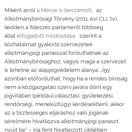
Miként arról
a Mérce is beszámolt
, az
Alkotmánybírósági Törvény (2011. évi CLI. tv.)
kedden a fideszes parlamenti többség
által
elfogadott
módosítása
szerint a
közhatalmat gyakorló szervezetek
alkotmányjogi panasszal fordulhatnak az
Alkotmánybírósághoz, vagyis maga a szervezet
is lehetne az alapjogvédelem alanya. „Így
azonban előfordulhat, hogy ha a rendes bíróság
nem a közigazgatási szerv javára dönt egy
jogvitában (például választási, gyülekezési,
rendőrségi, menekültügyi kérdésekben), akkor
az a tisztességes eljáráshoz való jogának
sérelmére hivatkozva alkotmányjogi panaszt
nyújt be” – írja fent hivatkozott cikkében