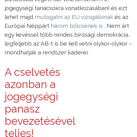
jogegységi tanácsokra vonatkozásában) és ezt
lehet majd
mutogatni az EU vizsgálóinak
és az
Európai Néppárt
három bölcsének is
. Nem árt
egy kevéssel több rendes bírósági demokrácia,
legfeljebb az AB-t is be kell vetni olykor-olykor –
mondhatják a rendszer káderei.
A cselvetés
azonban a
jogegységi
panasz
bevezetésével
teljes!