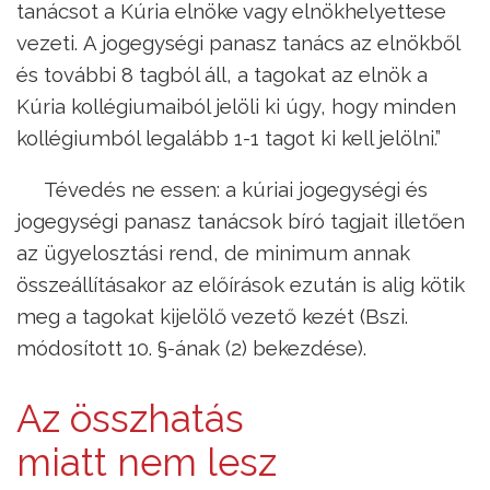
tanácsot a Kúria elnöke vagy elnökhelyettese
vezeti. A jogegységi panasz tanács az elnökből
és további 8 tagból áll, a tagokat az elnök a
Kúria kollégiumaiból jelöli ki úgy, hogy minden
kollégiumból legalább 1-1 tagot ki kell jelölni.”
Tévedés ne essen: a kúriai jogegységi és
jogegységi panasz tanácsok bíró tagjait illetően
az ügyelosztási rend, de minimum annak
összeállításakor az előírások ezután is alig kötik
meg a tagokat kijelölő vezető kezét (Bszi.
módosított 10. §-ának (2) bekezdése).
Az összhatás
miatt nem lesz