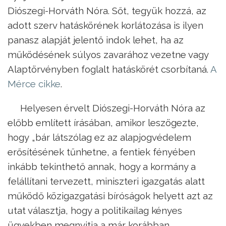
Diószegi-Horváth Nóra. Sőt, tegyük hozzá, az
adott szerv hatáskörének korlátozása is ilyen
panasz alapját jelentő indok lehet, ha az
működésének súlyos zavarához vezetne vagy
Alaptörvényben foglalt hatáskörét csorbítaná.
A
Mérce cikke
.
Helyesen érvelt Diószegi-Horváth Nóra az
előbb említett írásában, amikor leszögezte,
hogy „bár látszólag ez az alapjogvédelem
erősítésének tűnhetne, a fentiek fényében
inkább tekinthető annak, hogy a kormány a
felállítani tervezett, miniszteri igazgatás alatt
működő közigazgatási bíróságok helyett azt az
utat választja, hogy a politikailag kényes
ügyekben megnyitja a már korábban