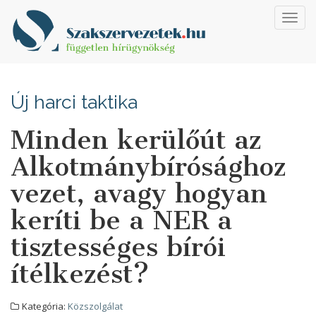
Toggl
navig
Új harci taktika
Minden kerülőút az
Alkotmánybírósághoz
vezet, avagy hogyan
keríti be a NER a
tisztességes bírói
ítélkezést?
Kategória:
Közszolgálat