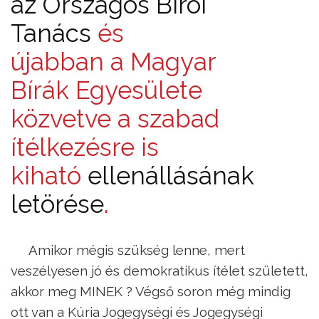
az Országos Bírói
Tanács
és
újabban a Magyar
Bírák Egyesülete
közvetve a szabad
ítélkezésre is
kiható
ellenállásának
letörése
.
Amikor mégis szükség lenne, mert
veszélyesen jó és demokratikus ítélet született,
akkor meg MINEK ? Végső soron még mindig
ott van a Kúria Jogegységi és Jogegységi