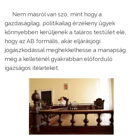
Nem másról van szó, mint hogy a
gazdaságilag, politikailag érzékeny ügyek
könnyebben kerüljenek a taláros testület elé,
hogy az AB formális, akár eljárásjogi
jogászkodással meghekkelhesse a manapság
még a kelleténél gyakrabban előforduló
igazságos ítéleteket.