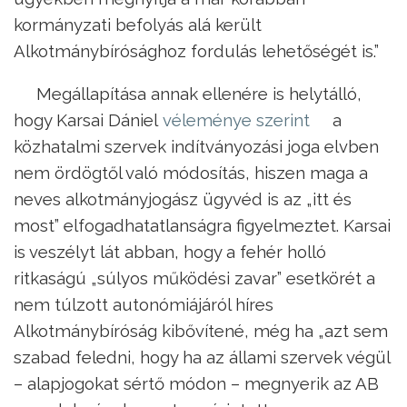
kormányzati befolyás alá került
Alkotmánybírósághoz fordulás lehetőségét is.”
Megállapítása annak ellenére is helytálló,
hogy Karsai Dániel
véleménye szerint
a
közhatalmi szervek indítványozási joga elvben
nem ördögtől való módosítás, hiszen maga a
neves alkotmányjogász ügyvéd is az „itt és
most” elfogadhatatlanságra figyelmeztet. Karsai
is veszélyt lát abban, hogy a fehér holló
ritkaságú „súlyos működési zavar” esetkörét a
nem túlzott autonómiájáról híres
Alkotmánybíróság kibővítené, még ha „azt sem
szabad feledni, hogy ha az állami szervek végül
– alapjogokat sértő módon – megnyerik az AB