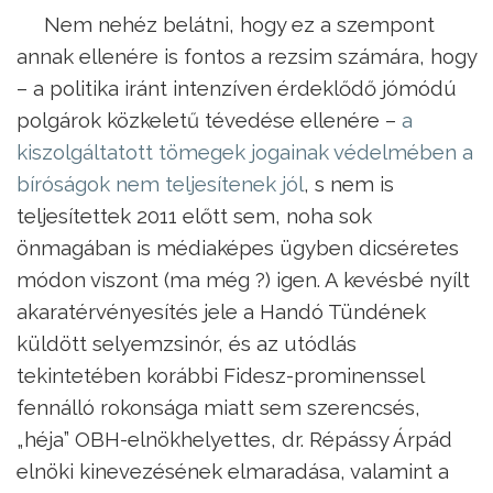
Nem nehéz belátni, hogy ez a szempont
annak ellenére is fontos a rezsim számára, hogy
– a politika iránt intenzíven érdeklődő jómódú
polgárok közkeletű tévedése ellenére –
a
kiszolgáltatott tömegek jogainak védelmében a
bíróságok nem teljesítenek jól
, s nem is
teljesítettek 2011 előtt sem, noha sok
önmagában is médiaképes ügyben dicséretes
módon viszont (ma még ?) igen. A kevésbé nyílt
akaratérvényesítés jele a Handó Tündének
küldött selyemzsinór, és az utódlás
tekintetében korábbi Fidesz-prominenssel
fennálló rokonsága miatt sem szerencsés,
„héja” OBH-elnökhelyettes, dr. Répássy Árpád
elnöki kinevezésének elmaradása, valamint a