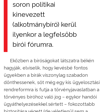
soron politikai
kinevezett
(alkotmánybíró) kerül
ilyenkor a legfelsőbb
bírói fórumra.
Eközben a bíróságokat látszatra békén
hagyják, elviselik, hogy kevésbé fontos
ügyekben a bírák viszonylag szabadon
dönthessenek, sőt még egy kis ügyelosztási
rendreformra is futja a törvényjavaslatban a
törvényes bíróhoz való jog – egykor handói
ügyáthelyezésekkel sértett – fokozottabb
biztosítása végett (de véletlenül sem a