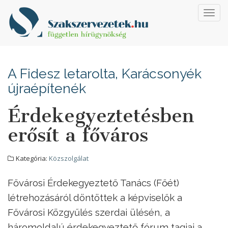
Toggl
navig
A Fidesz letarolta, Karácsonyék
újraépítenék
Érdekegyeztetésben
erősít a főváros
Kategória:
Közszolgálat
Fővárosi Érdekegyeztető Tanács (Főét)
létrehozásáról döntöttek a képviselők a
Fővárosi Közgyűlés szerdai ülésén, a
háromoldalú érdekegyeztető fórum tagjai a