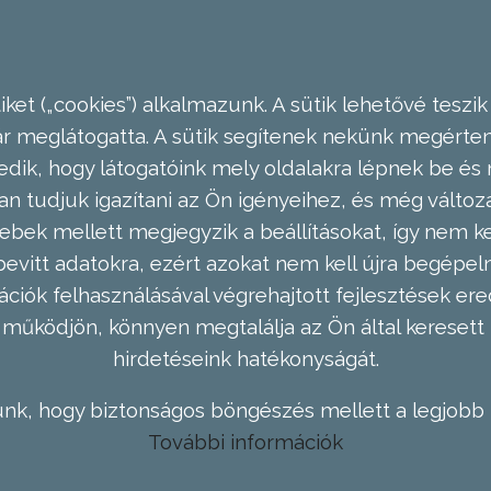
ket („cookies”) alkalmazunk. A sütik lehetővé teszik
meglátogatta. A sütik segítenek nekünk megérteni
dik, hogy látogatóink mely oldalakra lépnek be és 
n tudjuk igazítani az Ön igényeihez, és még válto
ebek mellett megjegyzik a beállításokat, így nem kel
evitt adatokra, ezért azokat nem kell újra begépel
ációk felhasználásával végrehajtott fejlesztések 
működjön, könnyen megtalálja az Ön által keresett 
hirdetéseink hatékonyságát.
nk, hogy biztonságos böngészés mellett a legjobb 
További információk