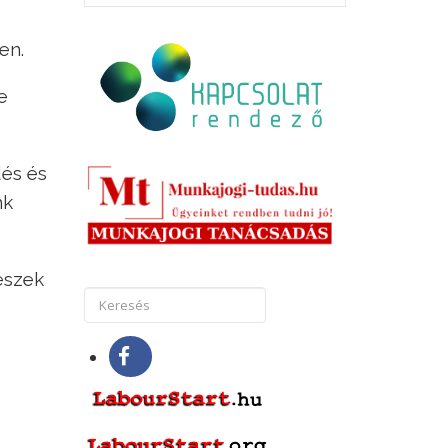
en.
e
dés és
nk
észek