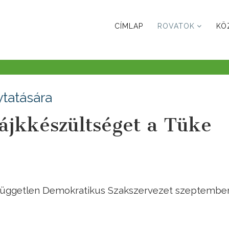
CÍMLAP
ROVATOK
KÖ
ytatására
rájkkészültséget a Tüke
Független Demokratikus Szakszervezet szeptember