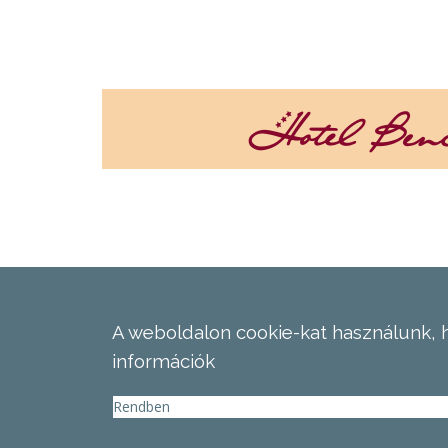
A weboldalon cookie-kat használunk, 
információk
Rendben