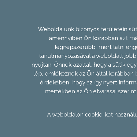
Weboldalunk bizonyos területein süti
amennyiben Ön korábban azt már 
legnépszerűbb, mert látni enge
tanulmányozásával a weboldalt jobba
nyújtani Önnek azáltal, hogy a sütik egy
lép, emlékeznek az Ön által korábban b
érdekében, hogy az így nyert inform
mértékben az Ön elvárásai szerint 
A weboldalon cookie-kat használu