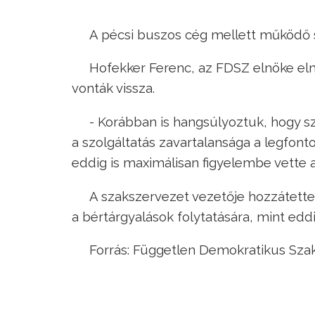
A pécsi buszos cég mellett működő 
Hofekker Ferenc, az FDSZ elnöke elm
vonták vissza.
- Korábban is hangsúlyoztuk, hogy 
a szolgáltatás zavartalansága a legfon
eddig is maximálisan figyelembe vette a 
A szakszervezet vezetője hozzátette
a bértárgyalások folytatására, mint eddi
Forrás: Független Demokratikus Sza