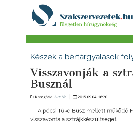
Készek a bértárgyalások fol
Visszavonják a szt
Busznál
Kategória:
Akciók
2015.09.04. 16:20
A pécsi Tüke Busz mellett működő 
visszavonta a sztrájkkészültséget.