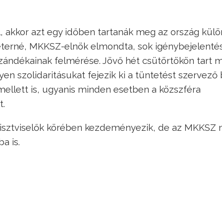
akkor azt egy időben tartanák meg az ország kül
 Péterné, MKKSZ-elnök elmondta, sok igénybejelenté
szándékainak felmérése. Jövő hét csütörtökön tart 
en szolidaritásukat fejezik ki a tüntetést szervező 
mellett is, ugyanis minden esetben a közszféra
t.
tisztviselők körében kezdeményezik, de az MKKSZ n
a is.