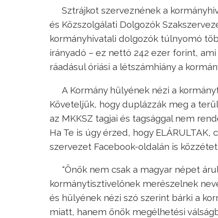
Sztrájkot szerveznének a kormányhiv
és Közszolgálati Dolgozók Szakszervezet
kormányhivatali dolgozók túlnyomó töb
irányadó – ez nettó 242 ezer forint, am
ráadásul óriási a létszámhiány a kormán
A Kormány hülyének nézi a kormányti
Követeljük, hogy duplázzák meg a terül
az MKKSZ tagjai és tagsággal nem rende
Ha Te is úgy érzed, hogy ELÁRULTAK, c
szervezet Facebook-oldalán is közzétett
"Önök nem csak a magyar népet árultá
kormánytisztivelőnek merészelnek nevezn
és hülyének nézi szó szerint bárki a k
miatt, hanem önök megélhetési válságb