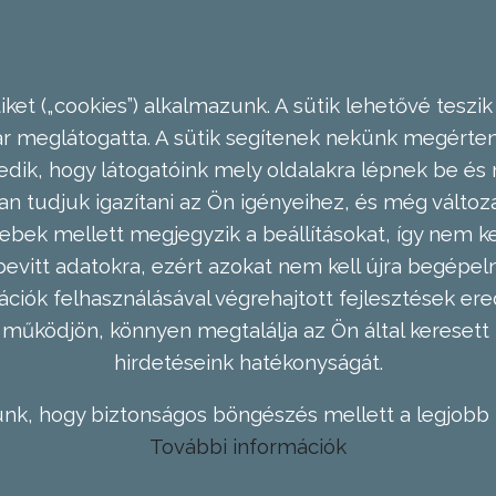
ket („cookies”) alkalmazunk. A sütik lehetővé teszik
meglátogatta. A sütik segítenek nekünk megérteni
dik, hogy látogatóink mely oldalakra lépnek be és 
n tudjuk igazítani az Ön igényeihez, és még válto
ebek mellett megjegyzik a beállításokat, így nem kel
evitt adatokra, ezért azokat nem kell újra begépel
ációk felhasználásával végrehajtott fejlesztések 
működjön, könnyen megtalálja az Ön által keresett 
hirdetéseink hatékonyságát.
nk, hogy biztonságos böngészés mellett a legjobb 
További információk