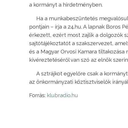
a kormányt a hirdetményben.
Ha a munkabeszüntetés megvalósul, 
pontjain – írja a 24.hu. A lapnak Boros
érkezett, ezért most zajlik a dolgozók 
sajtótájékoztatót a szakszervezet, amely
és a Magyar Orvosi Kamara tiltakozása 
kivéreztetéséről van szó az elnök szerin
A sztrájkot egyelőre csak a kormány
az önkormányzati köztisztviselők irányáb
Forrás:
klubradio.hu