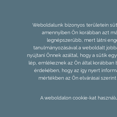
Weboldalunk bizonyos területein süti
amennyiben Ön korábban azt már 
legnépszerűbb, mert látni enge
tanulmányozásával a weboldalt jobba
nyújtani Önnek azáltal, hogy a sütik egy
lép, emlékeznek az Ön által korábban b
érdekében, hogy az így nyert inform
mértékben az Ön elvárásai szerint 
A weboldalon cookie-kat használu