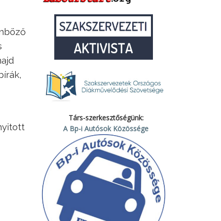
önböző
s
majd
bírák,
Társ-szerkesztőségünk:
yitott
A Bp-i Autósok Közössége