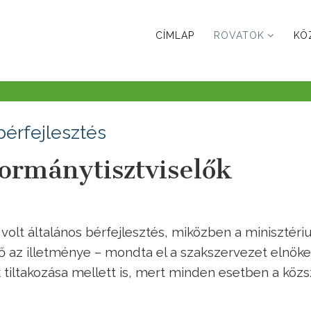
CÍMLAP
ROVATOK
KÖ
bérfejlesztés
ormánytisztviselők
 volt általános bérfejlesztés, miközben a minisztér
nő az illetménye – mondta el a szakszervezet elnöke
k tiltakozása mellett is, mert minden esetben a közs