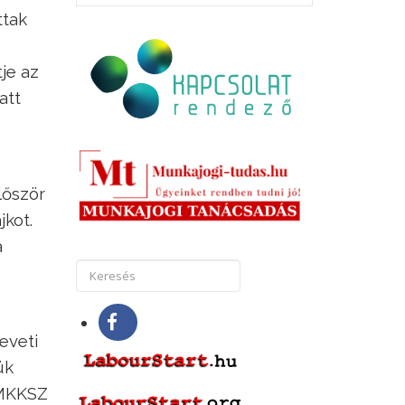
ttak
je az
att
lőször
kot.
a
eveti
ük
 MKKSZ