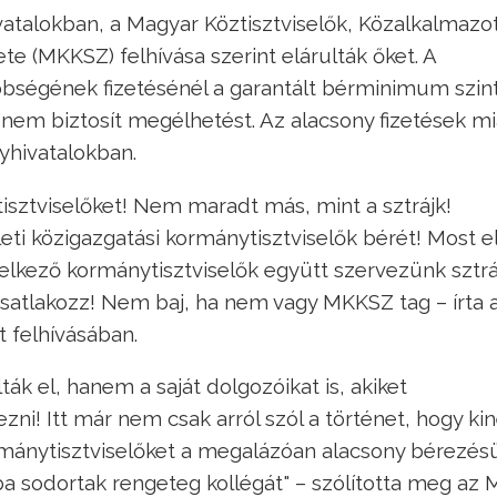
atalokban, a Magyar Köztisztviselők, Közalkalmazo
e (MKKSZ) felhívása szerint elárulták őket. A
bségének fizetésénél a garantált bérminimum szint
i nem biztosít megélhetést. Az alacsony fizetések mi
yhivatalokban.
sztviselőket! Nem maradt más, mint a sztrájk!
eti közigazgatási kormánytisztviselők bérét! Most e
lkező kormánytisztviselők együtt szervezünk sztráj
satlakozz! Nem baj, ha nem vagy MKKSZ tag – írta 
 felhívásában.
k el, hanem a saját dolgozóikat is, akiket
i! Itt már nem csak arról szól a történet, hogy kin
ormánytisztviselőket a megalázóan alacsony bérezés
a sodortak rengeteg kollégát" – szólította meg az