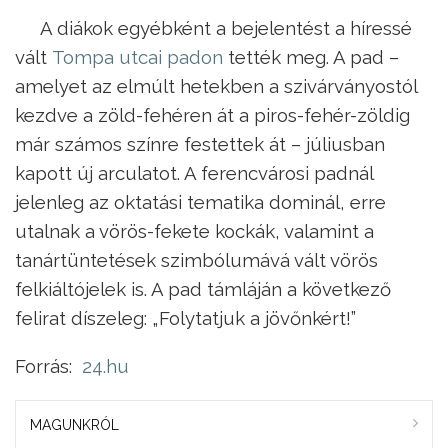
A diákok egyébként a bejelentést a híressé
vált
Tompa utcai padon
tették meg. A pad –
amelyet az elmúlt hetekben a szivárványostól
kezdve a zöld-fehéren át a piros-fehér-zöldig
már számos színre festettek át – júliusban
kapott új arculatot. A ferencvárosi padnál
jelenleg az oktatási tematika dominál, erre
utalnak a vörös-fekete kockák, valamint a
tanártüntetések szimbólumává vált vörös
felkiáltójelek is. A pad támláján a következő
felirat díszeleg: „Folytatjuk a jövőnkért!”
Forrás:
24.hu
MAGUNKRÓL