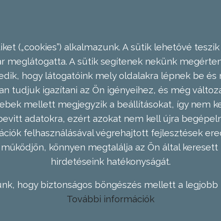
ket („cookies”) alkalmazunk. A sütik lehetővé teszik
meglátogatta. A sütik segítenek nekünk megérteni
dik, hogy látogatóink mely oldalakra lépnek be és 
n tudjuk igazítani az Ön igényeihez, és még válto
ebek mellett megjegyzik a beállításokat, így nem kel
evitt adatokra, ezért azokat nem kell újra begépel
ációk felhasználásával végrehajtott fejlesztések 
működjön, könnyen megtalálja az Ön által keresett 
hirdetéseink hatékonyságát.
nk, hogy biztonságos böngészés mellett a legjobb 
További információk