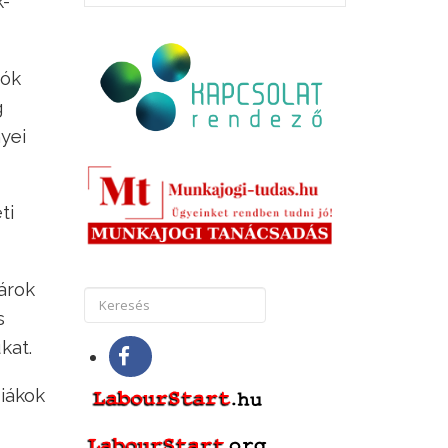
k-
zók
g
yei
ti
árok
s
kat.
diákok