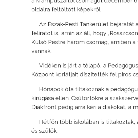
a krampuszaitól csomagot december 6-a 
oldalra feltöltött képekről.
Az Észak-Pesti Tankerület bejáratát 
feliratot is, amin az áll, hogy „Rosszcso
Külső Pestre három csomag, amiben a fel
vannak.
Vidéken is járt a télapó, a Pedagógu
Központ korlátjait díszítették fel piros 
Hónapok óta tiltakoznak a pedagógus
kirúgása ellen. Csütörtökre a szakszer
Diákfront pedig arra kéri a diákokat, a m
Hétfőn több iskolában is tiltakoztak
és szülők.