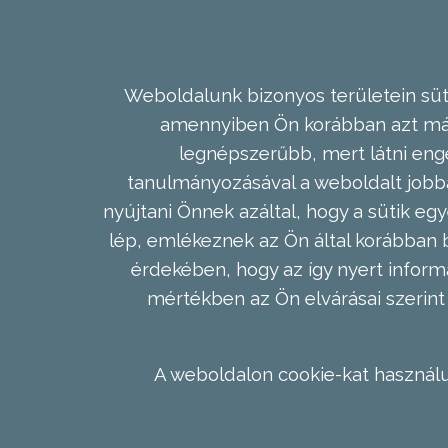
Weboldalunk bizonyos területein süti
amennyiben Ön korábban azt már 
legnépszerűbb, mert látni enge
tanulmányozásával a weboldalt jobba
nyújtani Önnek azáltal, hogy a sütik egy
lép, emlékeznek az Ön által korábban b
érdekében, hogy az így nyert inform
mértékben az Ön elvárásai szerint 
A weboldalon cookie-kat használu