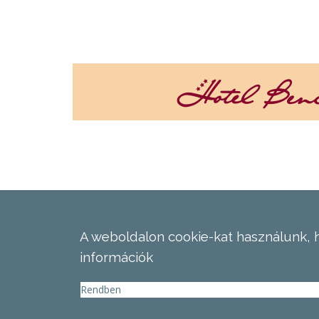
A weboldalon cookie-kat használunk, 
információk
Rendben