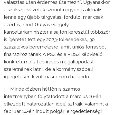
választás után érdemes ütemezni”. Ugyanakkor
a szakszervezetek szerint nagyon is aktuális
lenne egy újabb tárgyalási forduló, már csak
azért is, mert Gulyás Gergely
kancelláriaminiszter a sajtón keresztül többször
is ígéretet tett egy 2023-tól esedékes, 30
százalékos béremelésre, amit uniós forrásból
finanszíroznának. A PSZ és a PDSZ képviselői
konkrétumokat és írásos megállapodást
szeretnének látni, de a kormány szóbeli
ígérgetésen kívül másra nem hajlandó.
Mindeközben hétfőn is számos
intézményben folytatódott a március 16-án
elkezdett határozatlan idejű sztrájk, valamint a
február 14-én indult polgári engedetlenségi