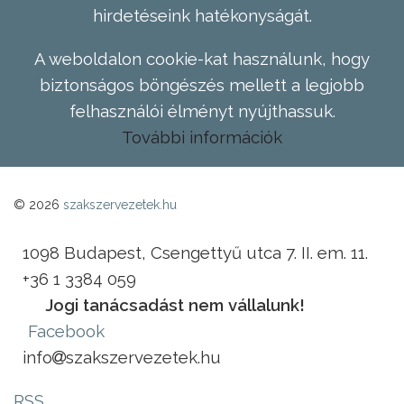
hirdetéseink hatékonyságát.
A weboldalon cookie-kat használunk, hogy
biztonságos böngészés mellett a legjobb
felhasználói élményt nyújthassuk.
További információk
© 2026
szakszervezetek.hu
1098 Budapest, Csengettyű utca 7. II. em. 11.
+36 1 3384 059
Jogi tanácsadást nem vállalunk!
Facebook
info
szakszervezetek.hu
RSS