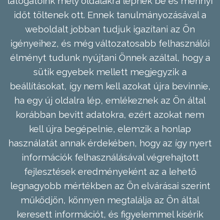
látogatóink mely oldalakra lépnek be és mennyi
időt töltenek ott. Ennek tanulmányozásával a
weboldalt jobban tudjuk igazítani az Ön
igényeihez, és még változatosabb felhasználói
élményt tudunk nyújtani Önnek azáltal, hogy a
sütik egyebek mellett megjegyzik a
beállításokat, így nem kell azokat újra bevinnie,
ha egy új oldalra lép, emlékeznek az Ön által
korábban bevitt adatokra, ezért azokat nem
kell újra begépelnie, elemzik a honlap
használatát annak érdekében, hogy az így nyert
információk felhasználásával végrehajtott
fejlesztések eredményeként az a lehető
legnagyobb mértékben az Ön elvárásai szerint
működjön, könnyen megtalálja az Ön által
keresett információt, és figyelemmel kísérik