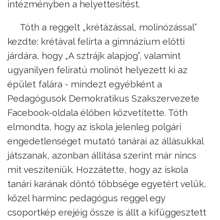
intézményben a helyettesítést.
Tóth a reggelt „krétázással, molinózással”
kezdte: krétával felírta a gimnázium előtti
járdára, hogy „A sztrájk alapjog”, valamint
ugyanilyen feliratú molinót helyezett ki az
épület falára - mindezt egyébként a
Pedagógusok Demokratikus Szakszervezete
Facebook-oldala élőben közvetítette. Tóth
elmondta, hogy az iskola jelenleg polgári
engedetlenséget mutató tanárai az állásukkal
játszanak, azonban állítása szerint már nincs
mit veszíteniük. Hozzátette, hogy az iskola
tanári karának döntő többsége egyetért velük,
közel harminc pedagógus reggel egy
csoportkép erejéig össze is állt a kifüggesztett