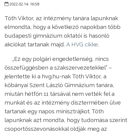
2022.02.14. 16:58
Tóth Viktor, az intézmény tanára lapunknak
elmondta, hogy a következő napokban több
budapesti gimnázium oktatói is hasonló
akciókat tartanak majd.
A HVG cikke
.
„Ez egy polgári engedetlenség, nincs
összefüggésben a szakszervezetekkel” –
jelentette ki a hvg.hu-nak Tóth Viktor, a
kőbányai Szent László Gimnázium tanára,
miután hétfőn 11 társával nem vették fel a
munkát és az intézmény dísztermében ülve
tartanak egy napos minisztrájkot. Tóth
lapunknak azt mondta, hogy tudomása szerint
csoportösszevonásokkal oldják meg az