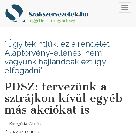
Toggl
navig
"Úgy tekintjük, ez a rendelet
Alaptörvény-ellenes, nem
vagyunk hajlandóak ezt így
elfogadni"
PDSZ: tervezünk a
sztrájkon kívül egyéb
más akciókat is
Kategória:
Akciók
2022.02.13. 10:02