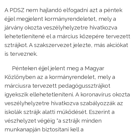
A PDSZ nem hajlandó elfogadni azt a péntek
éjjel megjelent kormányrendeletet, mely a
járvány okozta veszélyhelyzetre hivatkozva
lehetetlenítené el a március közepére tervezett
sztrájkot. A szakszervezet jelezte, más akciókat
is terveznek.
Pénteken éjjel jelent meg a Magyar
Közlönyben az a kormányrendelet, mely a
márciusra tervezett pedagógussztrájkot
igyekszik ellehetetleníteni. A koronavírus okozta
veszélyhelyzetre hivatkozva szabályozzák az
iskolák sztrájk alatti működését. Eszerint a
vészhelyzet végéig "a sztrájk minden
munkanapján biztosítani kell a