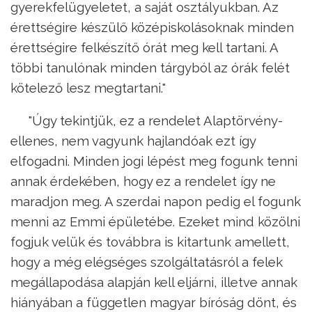
gyerekfelügyeletet, a saját osztályukban. Az
érettségire készülő középiskolásoknak minden
érettségire felkészítő órát meg kell tartani. A
többi tanulónak minden tárgyból az órák felét
kötelező lesz megtartani."
"Úgy tekintjük, ez a rendelet Alaptörvény-
ellenes, nem vagyunk hajlandóak ezt így
elfogadni. Minden jogi lépést meg fogunk tenni
annak érdekében, hogy ez a rendelet így ne
maradjon meg. A szerdai napon pedig el fogunk
menni az Emmi épületébe. Ezeket mind közölni
fogjuk velük és továbbra is kitartunk amellett,
hogy a még elégséges szolgáltatásról a felek
megállapodása alapján kell eljárni, illetve annak
hiányában a független magyar bíróság dönt, és