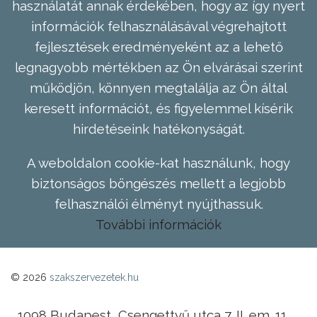
használatát annak érdekében, hogy az így nyert
információk felhasználásával végrehajtott
fejlesztések eredményeként az a lehető
legnagyobb mértékben az Ön elvárásai szerint
működjön, könnyen megtalálja az Ön által
keresett információt, és figyelemmel kísérik
hirdetéseink hatékonyságát.
A weboldalon cookie-kat használunk, hogy
biztonságos böngészés mellett a legjobb
felhasználói élményt nyújthassuk.
További információk
© 2026
szakszervezetek.hu
1098 Budapest, Csengettyű utca 7. II. em. 11.