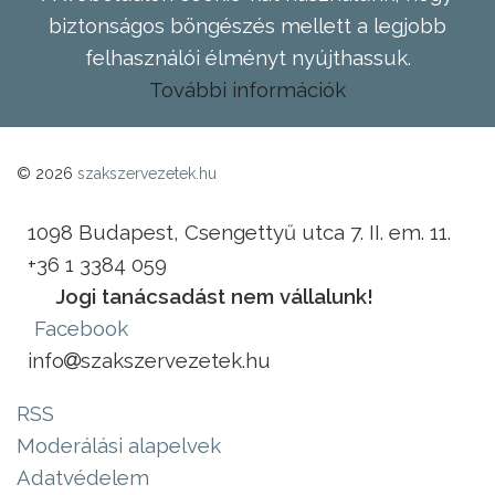
biztonságos böngészés mellett a legjobb
felhasználói élményt nyújthassuk.
További információk
© 2026
szakszervezetek.hu
1098 Budapest, Csengettyű utca 7. II. em. 11.
+36 1 3384 059
Jogi tanácsadást nem vállalunk!
Facebook
info
szakszervezetek.hu
RSS
Moderálási alapelvek
Adatvédelem