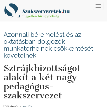
Toggl
navig
Azonnali béremelést és az
oktatásban dolgozók
munkaterheinek csökkentését
követelnek
Sztrájkbizottságot
alakít a két nagy
pedagógus-
szakszervezet
Kategória:
Akciók