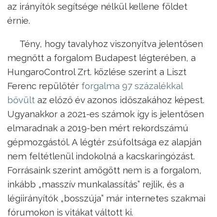
az irányítók segítsége nélkül kellene földet
érnie.
Tény, hogy tavalyhoz viszonyítva jelentősen
megnőtt a forgalom Budapest légterében, a
HungaroControl Zrt. közlése szerint a Liszt
Ferenc repülőtér
forgalma 97 százalékkal
bővült
az előző év azonos időszakához képest.
Ugyanakkor a 2021-es számok így is jelentősen
elmaradnak a 2019-ben mért rekordszámú
gépmozgástól. A légtér zsúfoltsága ez alapján
nem feltétlenül indokolná a kacskaringózást.
Forrásaink szerint amögött nem is a forgalom,
inkább „masszív munkalassítás” rejlik, és a
légiirányítók „bosszúja” már internetes szakmai
fórumokon is vitákat váltott ki.