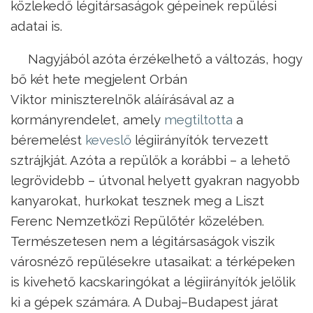
közlekedő légitársaságok gépeinek repülési
adatai is.
Nagyjából azóta érzékelhető a változás, hogy
bő két hete megjelent Orbán
Viktor miniszterelnök aláírásával az a
kormányrendelet, amely
megtiltotta
a
béremelést
keveslő
légiirányítók tervezett
sztrájkját. Azóta a repülők a korábbi – a lehető
legrövidebb – útvonal helyett gyakran nagyobb
kanyarokat, hurkokat tesznek meg a Liszt
Ferenc Nemzetközi Repülőtér közelében.
Természetesen nem a légitársaságok viszik
városnéző repülésekre utasaikat: a térképeken
is kivehető kacskaringókat a légiirányítók jelölik
ki a gépek számára. A Dubaj–Budapest járat