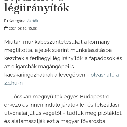
légiirányítók
Kategória:
Akciók
2021.08.16. 15:03
Miután munkabeszüntetésüket a kormány
megtiltotta, a jelek szerint munkalassításba
kezdtek a ferihegyi légiirányítók: a fapadosok és
az oligarchák magángépei is
kacskaringózhatnak a levegőben –
olvasható a
24.hu-n
.
Jócskán megnyúltak egyes Budapestre
érkező és innen induló járatok le- és felszállási
útvonalai július végétől – tudtuk meg pilótáktól,
és alátámasztják ezt a magyar fővárosba