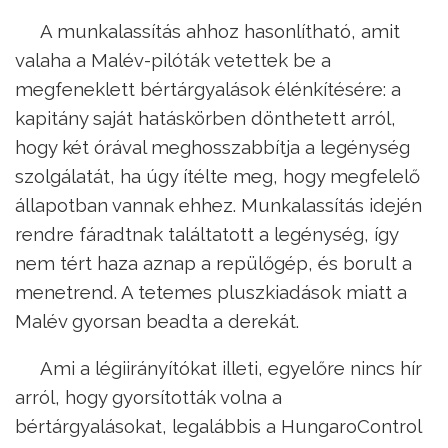
A munkalassítás ahhoz hasonlítható, amit
valaha a Malév-pilóták vetettek be a
megfeneklett bértárgyalások élénkítésére: a
kapitány saját hatáskörben dönthetett arról,
hogy két órával meghosszabbítja a legénység
szolgálatát, ha úgy ítélte meg, hogy megfelelő
állapotban vannak ehhez. Munkalassítás idején
rendre fáradtnak találtatott a legénység, így
nem tért haza aznap a repülőgép, és borult a
menetrend. A tetemes pluszkiadások miatt a
Malév gyorsan beadta a derekát.
Ami a légiirányítókat illeti, egyelőre nincs hír
arról, hogy gyorsították volna a
bértárgyalásokat, legalábbis a HungaroControl