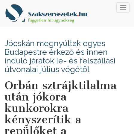
Toggl
navig
Jócskán megnyúltak egyes
Budapestre érkező és innen
induló járatok le- és felszállási
útvonalai július végétől
Orbán sztrájktilalma
után jókora
kunkorokra
kényszerítik a
repülőket a