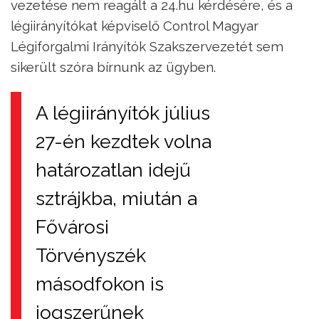
vezetése nem reagált a 24.hu kérdésére, és a
légiirányítókat képviselő Control Magyar
Légiforgalmi Irányítók Szakszervezetét sem
sikerült szóra bírnunk az ügyben.
A légiirányítók július
27-én kezdtek volna
határozatlan idejű
sztrájkba, miután a
Fővárosi
Törvényszék
másodfokon is
jogszerűnek