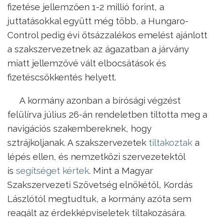
fizetése jellemzően 1-2 millió forint, a
juttatásokkal együtt még több, a Hungaro­
Control pedig évi ötsázzalékos emelést ajánlott
a szakszervezetnek az ágazatban a járvány
miatt jellemzővé vált elbocsátások és
fizetéscsökkentés helyett.
A kormány azonban a bírósági végzést
felülírva július 26-án rendeletben tiltotta meg a
navigációs szakembereknek, hogy
sztrájkoljanak. A szakszervezetek
tiltakoztak
a
lépés ellen, és nemzetközi szervezetektől
is
segítséget kértek
. Mint a Magyar
Szakszervezeti Szövetség elnökétől, Kordás
Lászlótól megtudtuk, a kormány azóta sem
reagált az érdekképviseletek tiltakozására.