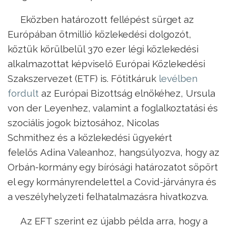
Eközben határozott fellépést sürget az
Európában ötmillió közlekedési dolgozót,
köztük körülbelül 370 ezer légi közlekedési
alkalmazottat képviselő Európai Közlekedési
Szakszervezet (ETF) is. Főtitkáruk
levélben
fordult
az Európai Bizottság elnökéhez, Ursula
von der Leyenhez, valamint a foglalkoztatási és
szociális jogok biztosához, Nicolas
Schmithez és a közlekedési ügyekért
felelős Adina Valeanhoz, hangsúlyozva, hogy az
Orbán-kormány egy bírósági határozatot söpört
el egy kormányrendelettel a Covid-járványra és
a veszélyhelyzeti felhatalmazásra hivatkozva.
Az EFT szerint ez újabb példa arra, hogy a