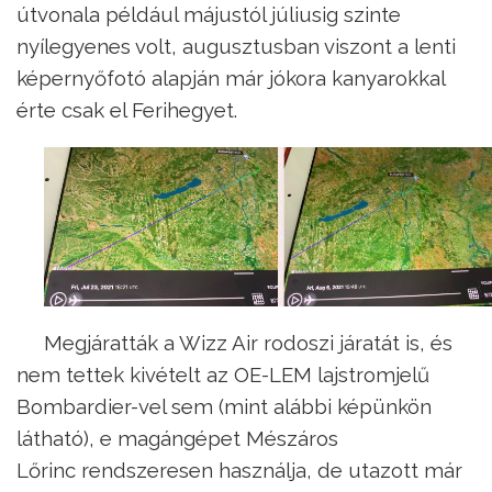
útvonala például májustól júliusig szinte
nyílegyenes volt, augusztusban viszont a lenti
képernyőfotó alapján már jókora kanyarokkal
érte csak el Ferihegyet.
Megjáratták a Wizz Air rodoszi járatát is, és
nem tettek kivételt az OE-LEM lajstromjelű
Bombardier-vel sem (mint alábbi képünkön
látható), e magángépet Mészáros
Lőrinc rendszeresen használja, de utazott már