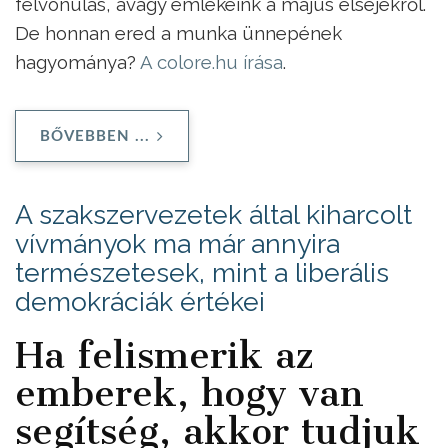
felvonulás, avagy emlékeink a május elsejékről.
De honnan ered a munka ünnepének
hagyománya?
A colore.hu írása
.
BŐVEBBEN ...
A szakszervezetek által kiharcolt
vívmányok ma már annyira
természetesek, mint a liberális
demokráciák értékei
Ha felismerik az
emberek, hogy van
segítség, akkor tudjuk