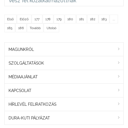
vesz fel közalkalmazottnak
Első
Előző
177
178
179
180
181
182
183
...
185
186
Tovább
Utolsó
MAGUNKRÓL
SZOLGÁLTATÁSOK
MÉDIAAJÁNLAT
KAPCSOLAT
HÍRLEVÉL FELIRATKOZÁS
DURA-KUTI PÁLYÁZAT