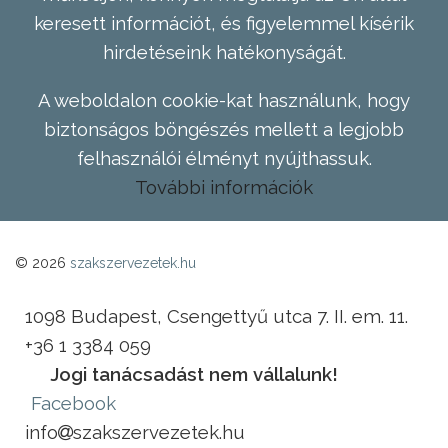
keresett információt, és figyelemmel kísérik
hirdetéseink hatékonyságát.
A weboldalon cookie-kat használunk, hogy
biztonságos böngészés mellett a legjobb
felhasználói élményt nyújthassuk.
További információk
© 2026
szakszervezetek.hu
1098 Budapest, Csengettyű utca 7. II. em. 11.
+36 1 3384 059
Jogi tanácsadást nem vállalunk!
Facebook
info
szakszervezetek.hu