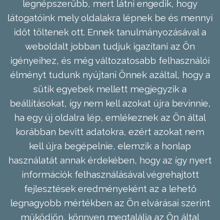
legnépszerűbb, mert látni engedik, hogy
látogatóink mely oldalakra lépnek be és mennyi
időt töltenek ott. Ennek tanulmányozásával a
weboldalt jobban tudjuk igazítani az Ön
igényeihez, és még változatosabb felhasználói
élményt tudunk nyújtani Önnek azáltal, hogy a
sütik egyebek mellett megjegyzik a
beállításokat, így nem kell azokat újra bevinnie,
ha egy új oldalra lép, emlékeznek az Ön által
korábban bevitt adatokra, ezért azokat nem
kell újra begépelnie, elemzik a honlap
használatát annak érdekében, hogy az így nyert
információk felhasználásával végrehajtott
fejlesztések eredményeként az a lehető
legnagyobb mértékben az Ön elvárásai szerint
működjön, könnyen megtalálja az Ön által