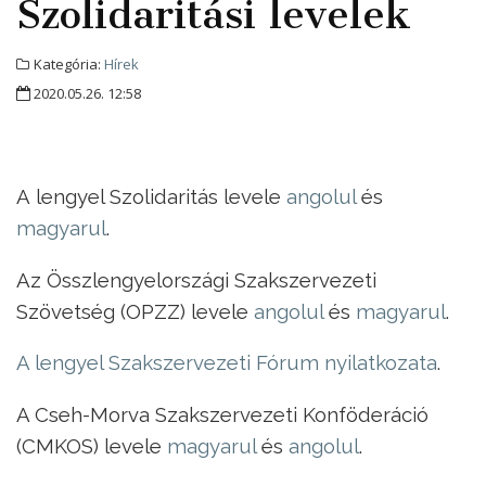
Szolidaritási levelek
Kategória:
Hírek
2020.05.26. 12:58
A lengyel Szolidaritás levele
angolul
és
magyarul
.
Az Összlengyelországi Szakszervezeti
Szövetség (OPZZ) levele
angolul
és
magyarul
.
A lengyel Szakszervezeti Fórum nyilatkozata
.
A Cseh-Morva Szakszervezeti Konföderáció
(CMKOS) levele
magyarul
és
angolul
.