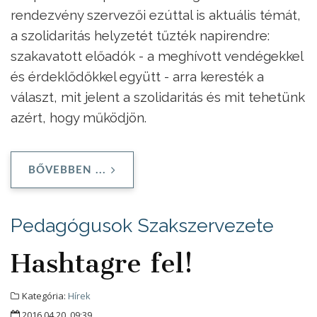
rendezvény szervezői ezúttal is aktuális témát,
a szolidaritás helyzetét tűzték napirendre:
szakavatott előadók - a meghívott vendégekkel
és érdeklődőkkel együtt - arra keresték a
választ, mit jelent a szolidaritás és mit tehetünk
azért, hogy működjön.
BŐVEBBEN ...
Pedagógusok Szakszervezete
Hashtagre fel!
Kategória:
Hírek
2016.04.20. 09:39