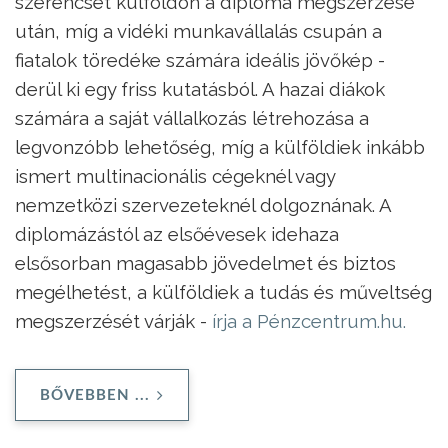
szerencsét külföldön a diploma megszerzése
után, míg a vidéki munkavállalás csupán a
fiatalok töredéke számára ideális jövőkép -
derül ki egy friss kutatásból. A hazai diákok
számára a saját vállalkozás létrehozása a
legvonzóbb lehetőség, míg a külföldiek inkább
ismert multinacionális cégeknél vagy
nemzetközi szervezeteknél dolgoznának. A
diplomázástól az elsőévesek idehaza
elsősorban magasabb jövedelmet és biztos
megélhetést, a külföldiek a tudás és műveltség
megszerzését várják -
írja a Pénzcentrum.hu.
BŐVEBBEN ...