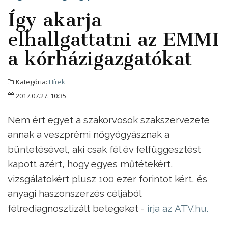
Így akarja
elhallgattatni az EMMI
a kórházigazgatókat
Kategória:
Hírek
2017.07.27. 10:35
Nem ért egyet a szakorvosok szakszervezete
annak a veszprémi nőgyógyásznak a
büntetésével, aki csak fél év felfüggesztést
kapott azért, hogy egyes műtétekért,
vizsgálatokért plusz 100 ezer forintot kért, és
anyagi haszonszerzés céljából
félrediagnosztizált betegeket -
írja az ATV.hu.