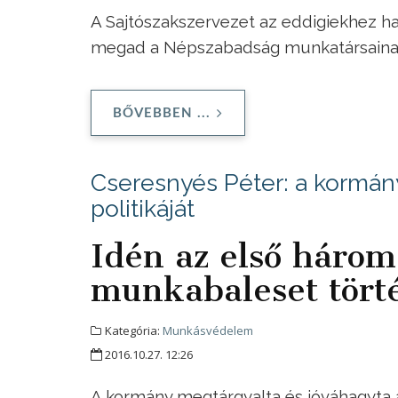
A Sajtószakszervezet az eddigiekhez ha
megad a Népszabadság munkatársaina
BŐVEBBEN ...
Cseresnyés Péter: a kormá
politikáját
Idén az első háro
munkabaleset tört
Kategória:
Munkásvédelem
2016.10.27. 12:26
A kormány megtárgyalta és jóváhagyta a