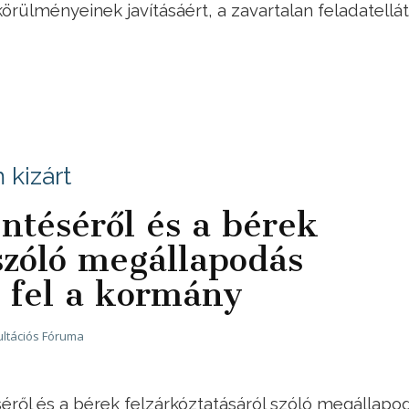
rülményeinek javításáért, a zavartalan feladatellát
 kizárt
ntéséről és a bérek
 szóló megállapodás
 fel a kormány
ltációs Fóruma
séről és a bérek felzárkóztatásáról szóló megállapo