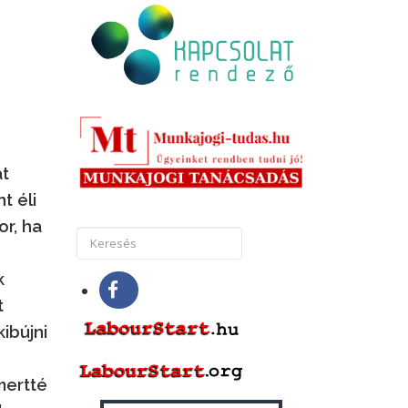
át
t éli
or, ha
k
t
ibújni
mertté