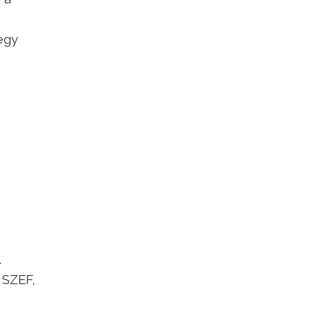
egy
.
 SZEF,