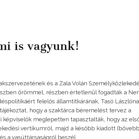
mi is vagyunk!
akszervezetének és a Zala Volán Személyközlekedé
észben örömmel, részben értetlenül fogadták a Ne
éspolitikáért felelős államtitkárának, Tasó Lászlón
tájékoztat, hogy a szaktárca béremelést tervez a
i képviselők meglepetten tapasztalták, hogy az els
ekedési vertikumról, majd a később kiadott (bővebb
és a vasúttársaságról beszél.