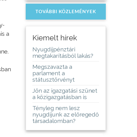
TOVÁBBI KÖZLEMÉNYEK
y-
is a
Kiemelt hírek
Nyugdíjpénztári
nne.
megtakarításból lakás?
Megszavazta a
sban
parlament a
státusztörvényt
Jön az igazgatási szünet
a közigazgatásban is
Tényleg nem lesz
nyugdíjunk az elöregedő
társadalomban?