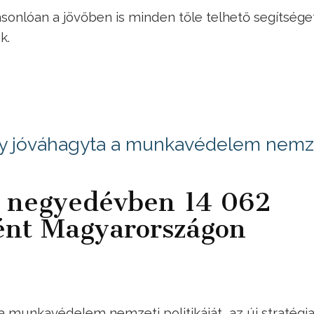
sonlóan a jövőben is minden tőle telhető segítsége
k.
ny jóváhagyta a munkavédelem nemz
m negyedévben 14 062
ént Magyarországon
 munkavédelem nemzeti politikáját, az új stratégia