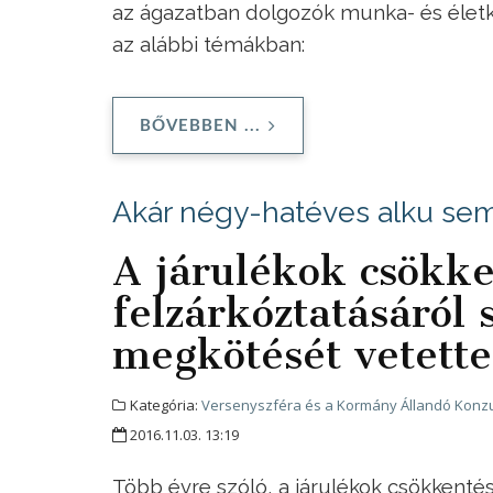
az ágazatban dolgozók munka- és életkö
az alábbi témákban:
BŐVEBBEN ...
Akár négy-hatéves alku sem
A járulékok csökke
felzárkóztatásáról
megkötését vetette
Kategória:
Versenyszféra és a Kormány Állandó Konzu
2016.11.03. 13:19
Több évre szóló, a járulékok csökkenté