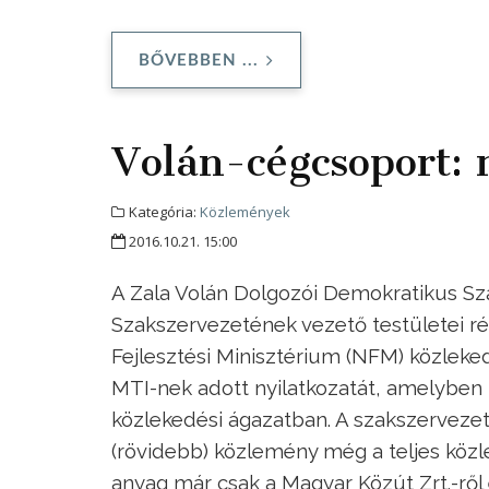
BŐVEBBEN ...
Volán-cégcsoport: 
Kategória:
Közlemények
2016.10.21. 15:00
A Zala Volán Dolgozói Demokratikus Sz
Szakszervezetének vezető testületei r
Fejlesztési Minisztérium (NFM) közleked
MTI-nek adott nyilatkozatát, amelyben 
közlekedési ágazatban. A szakszervezet
(rövidebb) közlemény még a teljes közl
anyag már csak a Magyar Közút Zrt.-ről 