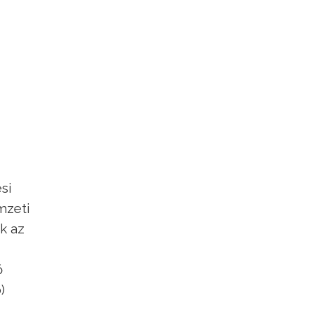
si
mzeti
ak az
ő
)