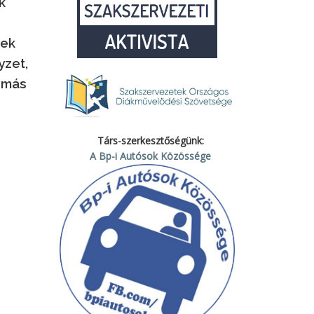
k
nek
yzet,
, más
Társ-szerkesztőségünk:
A Bp-i Autósok Közössége