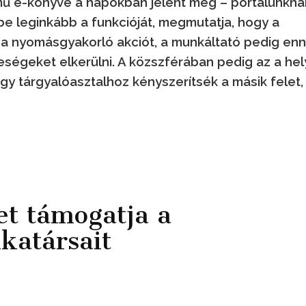
ímű e-könyve a napokban jelent meg – portálunkna
ti be leginkább a funkcióját, megmutatja, hogy a
a nyomásgyakorló akciót, a munkáltató pedig en
ségeket elkerülni. A közszférában pedig az a hel
ogy tárgyalóasztalhoz kényszerítsék a másik felet
et támogatja a
katársait