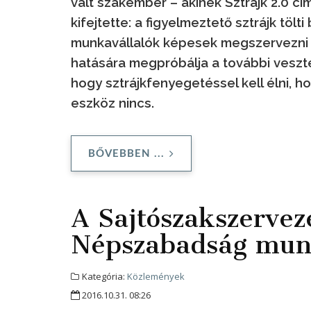
vált szakember – akinek Sztrájk 2.0 c
kifejtette: a figyelmeztető sztrájk töl
munkavállalók képesek megszervezni 
hatására megpróbálja a további veszte
hogy sztrájkfenyegetéssel kell élni, h
eszköz nincs.
BŐVEBBEN ...
A Sajtószakszervez
Népszabadság mun
Kategória:
Közlemények
2016.10.31. 08:26