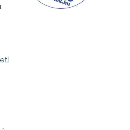
t
eti
 a