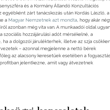
rsenyszféra és a Kormány Állandó Konzultációs
z egyébként zárt tanácskozás után Kordás László, a
ke a
Magyar Nemzetnek azt mondta
, hogy akár nég
iről azonban még vita van. A munkaadói oldal ugyan
a szociális hozzájárulási adót mérsékelné, a
, ha a dolgozói járulékterhek, illetve az szja csökke
rvezetek – azonnal megjelenne a nettó bérek
főleg az alacsony keresetűek esetében a fogyasztá
profitban jelentkezne, amit vagy átvezetnek