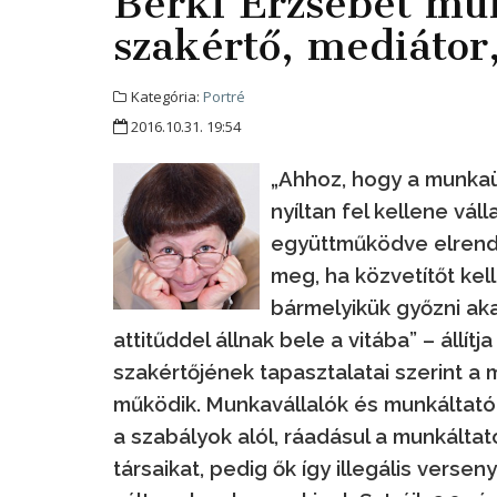
Berki Erzsébet mu
szakértő, mediátor,
Kategória:
Portré
2016.10.31. 19:54
„Ahhoz, hogy a munkaüg
nyíltan fel kellene váll
együttműködve elrendez
meg, ha közvetítőt kel
bármelyikük győzni ak
attitűddel állnak bele a vitába” – állí
szakértőjének tapasztalatai szerint a 
működik. Munkavállalók és munkáltat
a szabályok alól, ráadásul a munkált
társaikat, pedig ők így illegális vers