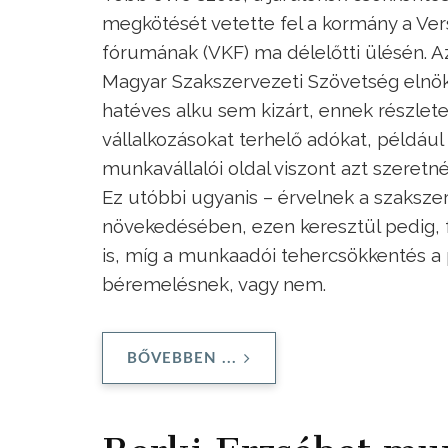
megkötését vetette fel a kormány a Ve
fórumának (VKF) ma délelőtti ülésén. A
Magyar Szakszervezeti Szövetség elnö
hatéves alku sem kizárt, ennek részlete
vállalkozásokat terhelő adókat, például 
munkavállalói oldal viszont azt szeretné
Ez utóbbi ugyanis – érvelnek a szaksze
növekedésében, ezen keresztül pedig, 
is, míg a munkaadói tehercsökkentés a 
béremelésnek, vagy nem.
BŐVEBBEN ...