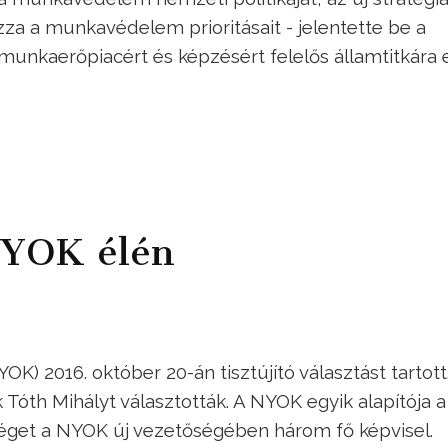
za a munkavédelem prioritásait - jelentette be a
nkaerőpiacért és képzésért felelős államtitkára 
NYOK élén
K) 2016. október 20-án tisztújító választást tartott
Tóth Mihályt választották. A NYOK egyik alapítója a
éget a NYOK új vezetőségében három fő képvisel.