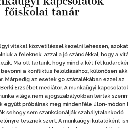
nkaügyi kapcsolatok
 főiskolai tanár
yi vitákat közvetítéssel kezelni lehessen, azokat
alniuk a feleknek, azzal a jó szándékkal, hogy a vit
ik. Ma ott tartunk, hogy mind a két fél kudarckén
l bevonni a konfliktus feloldásához, különösen akk
ar. Márpedig az esetek 90 százalékában ezzel az
tja Berki Erzsébet mediátor. A munkaügyi kapcsolato
munka világa nem a jogszabályokban leírtak szerin
ók együtt próbálnak meg mindenféle úton-módon k
atók sehogy sem szankcionálják szabálytalankodó
enyelőnyre tesznek szert. A munkaügyi kutatóként is