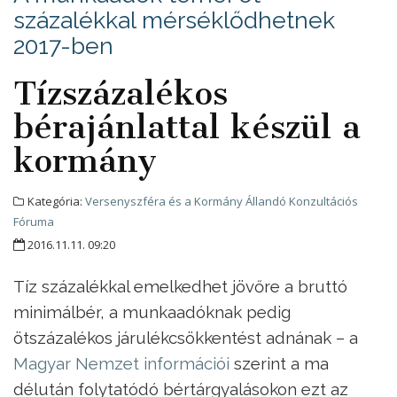
százalékkal mérséklődhetnek
2017-ben
Tízszázalékos
bérajánlattal készül a
kormány
Kategória:
Versenyszféra és a Kormány Állandó Konzultációs
Fóruma
2016.11.11. 09:20
Tíz százalékkal emelkedhet jövőre a bruttó
minimálbér, a munkaadóknak pedig
ötszázalékos járulékcsökkentést adnának – a
Magyar Nemzet információi
szerint a ma
délután folytatódó bértárgyalásokon ezt az