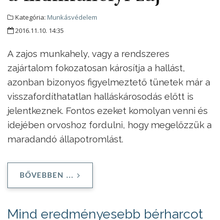
Kategória:
Munkásvédelem
2016.11.10. 14:35
A zajos munkahely, vagy a rendszeres
zajártalom fokozatosan károsítja a hallást,
azonban bizonyos figyelmeztető tünetek már a
visszafordíthatatlan halláskárosodás előtt is
jelentkeznek. Fontos ezeket komolyan venni és
idejében orvoshoz fordulni, hogy megelőzzük a
maradandó állapotromlást.
BŐVEBBEN ...
Mind eredményesebb bérharcot