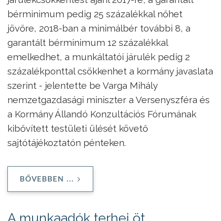
bérminimum pedig 25 százalékkal nőhet
jövőre, 2018-ban a minimálbér további 8, a
garantált bérminimum 12 százalékkal
emelkedhet, a munkáltatói járulék pedig 2
százalékponttal csökkenhet a kormány javaslata
szerint - jelentette be Varga Mihály
nemzetgazdasági miniszter a Versenyszféra és
a Kormány Állandó Konzultációs Fórumának
kibővített testületi ülését követő
sajtótájékoztatón pénteken.
BŐVEBBEN ...
A munkaadók terhei öt