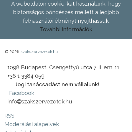
A weboldalon cookie-kat használunk, hogy
biztonságos böngészés mellett a legjobb
felhasználói élményt nyújthassuk.
További információk
© 2026
szakszervezetek.hu
1098 Budapest, Csengettyű utca 7. II. em. 11.
+36 1 3384 059
Jogi tanácsadást nem vállalunk!
Facebook
info
szakszervezetek.hu
RSS
Moderálási alapelvek