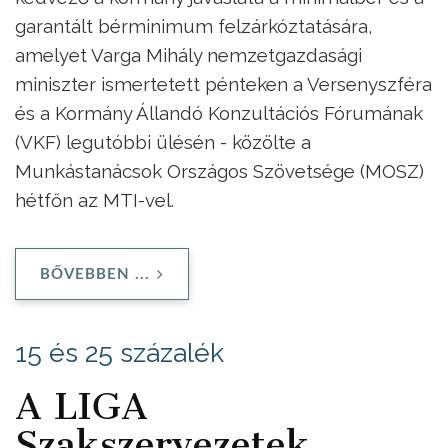
garantált bérminimum felzárkóztatására,
amelyet Varga Mihály nemzetgazdasági
miniszter ismertetett pénteken a Versenyszféra
és a Kormány Állandó Konzultációs Fórumának
(VKF) legutóbbi ülésén - közölte a
Munkástanácsok Országos Szövetsége (MOSZ)
hétfőn az MTI-vel.
BŐVEBBEN ...
15 és 25 százalék
A LIGA
Szakszervezetek