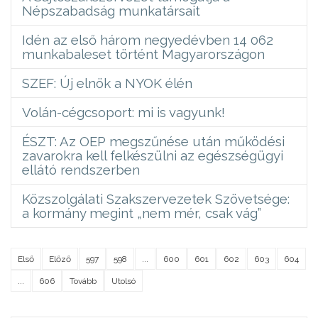
Népszabadság munkatársait
Idén az első három negyedévben 14 062
munkabaleset történt Magyarországon
SZEF: Új elnök a NYOK élén
Volán-cégcsoport: mi is vagyunk!
ÉSZT: Az OEP megszűnése után működési
zavarokra kell felkészülni az egészségügyi
ellátó rendszerben
Közszolgálati Szakszervezetek Szövetsége:
a kormány megint „nem mér, csak vág”
Első
Előző
597
598
...
600
601
602
603
604
...
606
Tovább
Utolsó