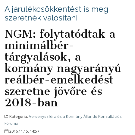
A járulékcsökkentést is meg
szeretnék valósítani
NGM: folytatódtak a
minimálbér-
tárgyalások, a
kormány nagyarányú
reálbér-emelkedést
szeretne jövőre és
2018-ban
Kategória:
Versenyszféra és a Kormány Állandó Konzultációs
Fóruma
2016.11.15. 14:57