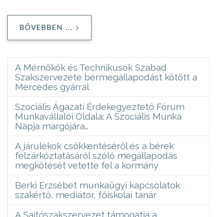
BŐVEBBEN ...
A Mérnökök és Technikusok Szabad
Szakszervezete bérmegállapodást kötött a
Mercedes gyárral
Szociális Ágazati Érdekegyeztető Fórum
Munkavállalói Oldala: A Szociális Munka
Napja margójára…
A járulékok csökkentéséről és a bérek
felzárkóztatásáról szóló megállapodás
megkötését vetette fel a kormány
Berki Erzsébet munkaügyi kapcsolatok
szakértő, mediátor, főiskolai tanár
A Sajtószakszervezet támogatja a