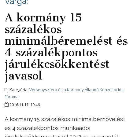
Varga:
A kormány 15
százalékos
minimálbéremelést és
4 százalékpontos
járulékcsökkentést
javasol
Kategória:
Versenyszféra és a Kormány Állandó Konzultációs
Fóruma
2016.11.11. 19:46
A kormány 15 százalékos minimálbérnövelést
és 4 százalékpontos munkaadói
járulékcsökkentést ajánl 2017-re, a garantált