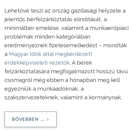
Lehetővé teszi az ország gazdasági helyzete a
jelentős bérfelzárkóztatás elindítását, a
minimálbér emelése, valamint a munkaerőpia­ci
problémák minden kategóriában
eredményeznek fizetésemelkedést – mondták
a
Magyar Idők által megkérdezett
érdekképviseleti vezetők
. A bérek
felzárkóztatására megfogalmazott hosszú távú
csomagról még ebben a hónapban meg kell
egyezniük a munkaadóknak, a
szakszervezeteknek, valamint a kormánynak.
BŐVEBBEN ...