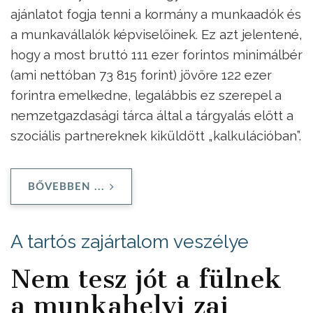
ajánlatot fogja tenni a kormány a munkaadók és
a munkavállalók képviselőinek. Ez azt jelentené,
hogy a most bruttó 111 ezer forintos minimálbér
(ami nettóban 73 815 forint) jövőre 122 ezer
forintra emelkedne, legalábbis ez szerepel a
nemzetgazdasági tárca által a tárgyalás előtt a
szociális partnereknek kiküldött „kalkulációban”.
BŐVEBBEN ...
A tartós zajártalom veszélye
Nem tesz jót a fülnek
a munkahelyi zaj