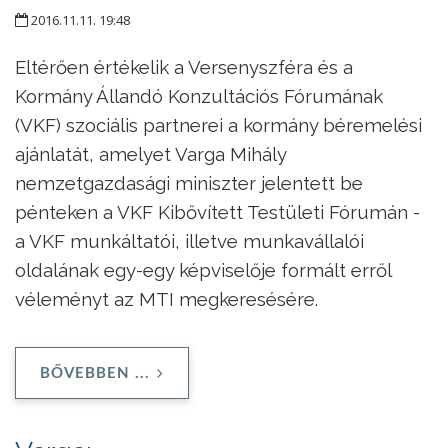
2016.11.11. 19:48
Eltérően értékelik a Versenyszféra és a
Kormány Állandó Konzultációs Fórumának
(VKF) szociális partnerei a kormány béremelési
ajánlatát, amelyet Varga Mihály
nemzetgazdasági miniszter jelentett be
pénteken a VKF Kibővített Testületi Fórumán -
a VKF munkáltatói, illetve munkavállalói
oldalának egy-egy képviselője formált erről
véleményt az MTI megkeresésére.
BŐVEBBEN ...