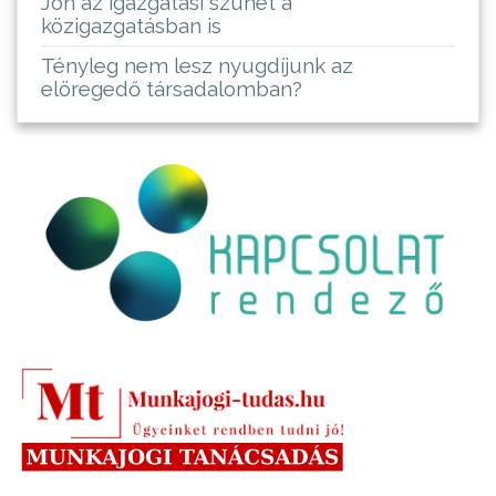
Jön az igazgatási szünet a
közigazgatásban is
Tényleg nem lesz nyugdíjunk az
elöregedő társadalomban?