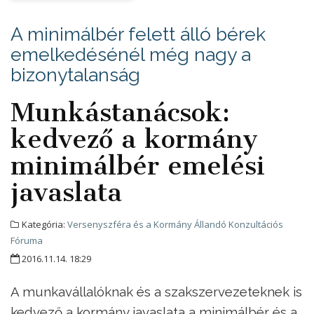
A minimálbér felett álló bérek
emelkedésénél még nagy a
bizonytalanság
Munkástanácsok:
kedvező a kormány
minimálbér emelési
javaslata
Kategória:
Versenyszféra és a Kormány Állandó Konzultációs
Fóruma
2016.11.14. 18:29
A munkavállalóknak és a szakszervezeteknek is
kedvező a kormány javaslata a minimálbér és a