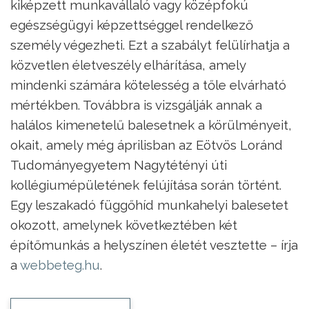
kiképzett munkavállaló vagy középfokú
egészségügyi képzettséggel rendelkező
személy végezheti. Ezt a szabályt felülírhatja a
közvetlen életveszély elhárítása, amely
mindenki számára kötelesség a tőle elvárható
mértékben. Továbbra is vizsgálják annak a
halálos kimenetelű balesetnek a körülményeit,
okait, amely még áprilisban az Eötvös Loránd
Tudományegyetem Nagytétényi úti
kollégiumépületének felújítása során történt.
Egy leszakadó függőhíd munkahelyi balesetet
okozott, amelynek következtében két
építőmunkás a helyszínen életét vesztette – írja
a
webbeteg.hu
.