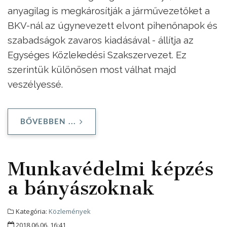
anyagilag is megkárosítják a járművezetőket a
BKV-nál az úgynevezett elvont pihenőnapok és
szabadságok zavaros kiadásával - állítja az
Egységes Közlekedési Szakszervezet. Ez
szerintük különösen most válhat majd
veszélyessé.
BŐVEBBEN ...
Munkavédelmi képzés
a bányászoknak
Kategória:
Közlemények
2018.06.06. 16:41