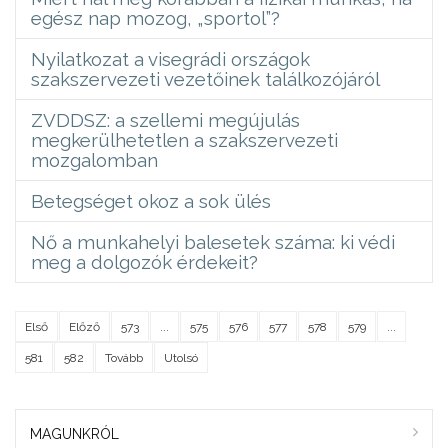
egész nap mozog, „sportol”?
Nyilatkozat a visegrádi országok
szakszervezeti vezetőinek találkozójáról
ZVDDSZ: a szellemi megújulás
megkerülhetetlen a szakszervezeti
mozgalomban
Betegséget okoz a sok ülés
Nő a munkahelyi balesetek száma: ki védi
meg a dolgozók érdekeit?
Első
Előző
573
...
575
576
577
578
579
...
581
582
Tovább
Utolsó
MAGUNKRÓL