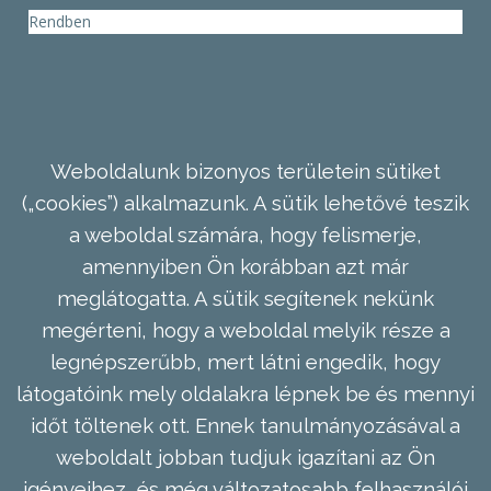
Rendben
Weboldalunk bizonyos területein sütiket
(„cookies”) alkalmazunk. A sütik lehetővé teszik
a weboldal számára, hogy felismerje,
amennyiben Ön korábban azt már
meglátogatta. A sütik segítenek nekünk
megérteni, hogy a weboldal melyik része a
legnépszerűbb, mert látni engedik, hogy
látogatóink mely oldalakra lépnek be és mennyi
időt töltenek ott. Ennek tanulmányozásával a
weboldalt jobban tudjuk igazítani az Ön
igényeihez, és még változatosabb felhasználói