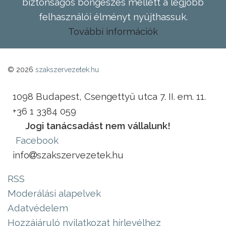
biztonságos böngészés mellett a legjobb
felhasználói élményt nyújthassuk.
További információk
© 2026
szakszervezetek.hu
1098 Budapest, Csengettyű utca 7. II. em. 11.
+36 1 3384 059
Jogi tanácsadást nem vállalunk!
Facebook
info
szakszervezetek.hu
RSS
Moderálási alapelvek
Adatvédelem
Hozzájáruló nyilatkozat hírlevélhez