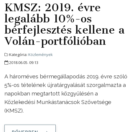
KMSZ: 2019. évre
legalább 10%-os
bérfejlesztés kellene a
Volán-portfólióban
Kategória:
Közlemények
2018.06.05. 09:13
A hároméves bérmegállapodás 2019. évre szóló
5%-os tételének újratárgyalását szorgalmazta a
napokban megtartott közgyűlésén a
Közlekedési Munkástanácsok Szövetsége
(KMSZ).