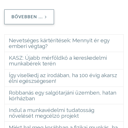
BŐVEBBEN ...
Nevetséges kártérítések: Mennyit ér egy
emberi végtag?
KASZ: Újabb mérföldkő a kereskedelmi
munkabérek terén
Így viselkedj az irodában, ha 100 évig akarsz
élni egészségesen!
Robbanás egy salgótarjáni üzemben, hatan
kórházban
Indul a munkavédelmi tudatosság
növelését megcélzó projekt
Miért hal meg korábban a fizikai munkás, ha