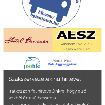
Autonóm ÉSZT-SZEF
Vagyonkezelő Kft.
Szakszervezetek.hu hírlevél
Iratkozzon fel hírlevelünkre, hogy első
kézből értesülhessen a
szakszervezetekkel kapcsolatos hírekről.