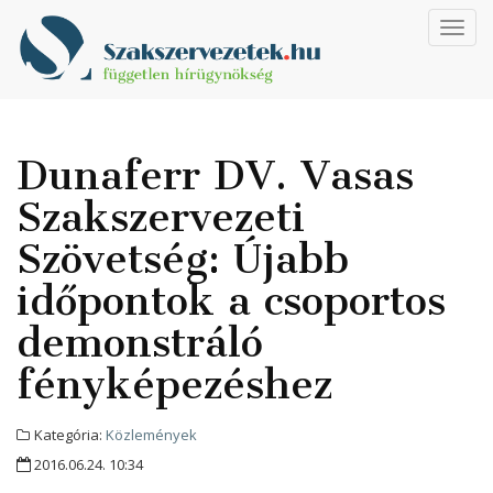
Toggl
navig
Dunaferr DV. Vasas
Szakszervezeti
Szövetség: Újabb
időpontok a csoportos
demonstráló
fényképezéshez
Kategória:
Közlemények
2016.06.24. 10:34