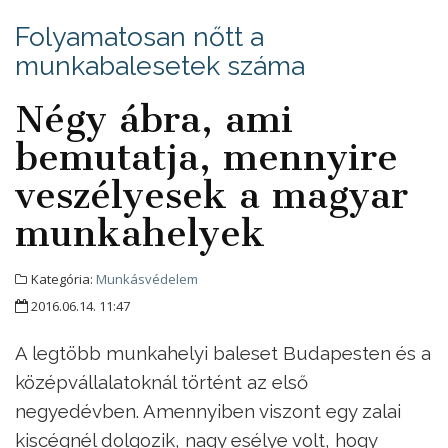
Folyamatosan nőtt a
munkabalesetek száma
Négy ábra, ami
bemutatja, mennyire
veszélyesek a magyar
munkahelyek
Kategória:
Munkásvédelem
2016.06.14. 11:47
A legtöbb munkahelyi baleset Budapesten és a
középvállalatoknál történt az első
negyedévben. Amennyiben viszont egy zalai
kiscégnél dolgozik, nagy esélye volt, hogy