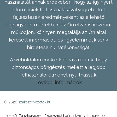
használatát annak érdekében, hogy az így nyert
információk felhasználásával végrehajtott
fejlesztések eredményeként az a lehető
legnagyobb mértékben az Ön elvárásai szerint
működjön, könnyen megtalálja az Ön által
keresett információt, és figyelemmel kísérik
hirdetéseink hatékonyságát.
A weboldalon cookie-kat használunk, hogy
biztonságos böngészés mellett a legjobb
felhasználói élményt nyújthassuk.
További információk
© 2026
szakszervezetek.hu
1098 Budapest, Csengettyű utca 7. II. em. 11.