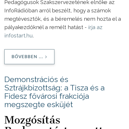
Pedagógusok Szakszervezetének elnöke az
InfoRádióban arról beszélt, hogy a számok
megtévesztők, és a béremelés nem hozta el a
pályakezdőknél a remélt hatást -
írja az
infostart.hu
.
BŐVEBBEN ...
Demonstrációs és
Sztrájkbizottság: a Tisza és a
Fidesz fővárosi frakciója
megszegte esküjét
Mozgósítás