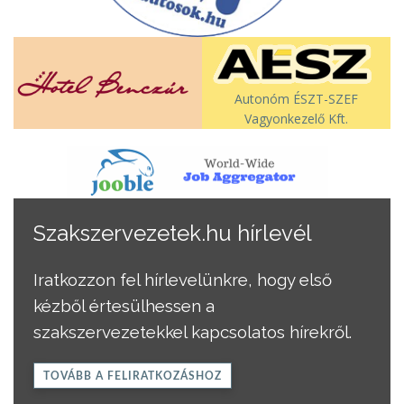
Autonóm ÉSZT-SZEF
Vagyonkezelő Kft.
Szakszervezetek.hu hírlevél
Iratkozzon fel hírlevelünkre, hogy első
kézből értesülhessen a
szakszervezetekkel kapcsolatos hírekről.
TOVÁBB A FELIRATKOZÁSHOZ