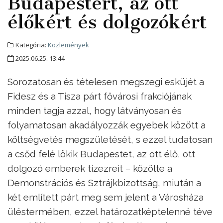
Budapestért, az ott
élőkért és dolgozókért
Kategória:
Közlemények
2025.06.25. 13:44
Sorozatosan és tételesen megszegi esküjét a
Fidesz és a Tisza párt fővárosi frakciójának
minden tagja azzal, hogy látványosan és
folyamatosan akadályozzák egyebek között a
költségvetés megszületését, s ezzel tudatosan
a csőd felé lökik Budapestet, az ott élő, ott
dolgozó emberek tízezreit – közölte a
Demonstrációs és Sztrájkbizottság, miután a
két említett párt meg sem jelent a Városháza
üléstermében, ezzel határozatképtelenné téve