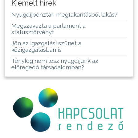
Kiemelt hírek
Nyugdíjpénztári megtakarításból lakás?
Megszavazta a parlament a
státusztörvényt
Jön az igazgatási szünet a
közigazgatásban is
Tényleg nem lesz nyugdíjunk az
elöregedő társadalomban?