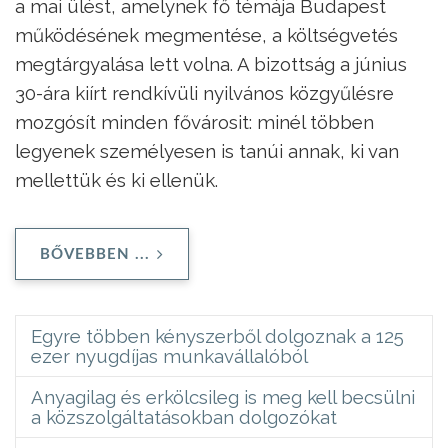
a mai ülést, amelynek fő témája Budapest
működésének megmentése, a költségvetés
megtárgyalása lett volna. A bizottság a június
30-ára kiírt rendkívüli nyilvános közgyűlésre
mozgósít minden fővárosit: minél többen
legyenek személyesen is tanúi annak, ki van
mellettük és ki ellenük.
BŐVEBBEN ...
Egyre többen kényszerből dolgoznak a 125
ezer nyugdíjas munkavállalóból
Anyagilag és erkölcsileg is meg kell becsülni
a közszolgáltatásokban dolgozókat