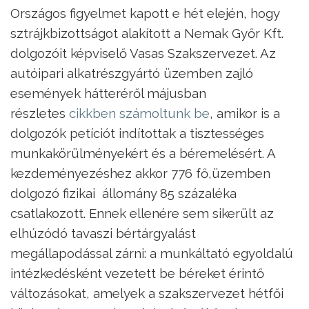
Országos figyelmet kapott e hét elején, hogy
sztrájkbizottságot alakított a Nemak Győr Kft.
dolgozóit képviselő Vasas Szakszervezet. Az
autóipari alkatrészgyártó üzemben zajló
események hátteréről májusban
részletes
cikkben számoltunk be
, amikor is a
dolgozók petíciót indítottak a tisztességes
munkakörülményekért és a béremelésért. A
kezdeményezéshez akkor 776 fő,üzemben
dolgozó fizikai állomány 85 százaléka
csatlakozott. Ennek ellenére sem sikerült az
elhúzódó tavaszi bértárgyalást
megállapodással zárni: a munkáltató egyoldalú
intézkedésként vezetett be béreket érintő
változásokat, amelyek a szakszervezet hétfői