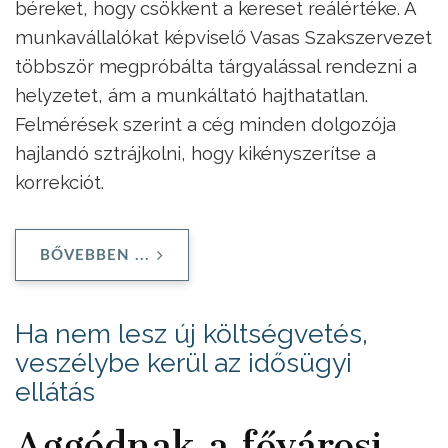
béreket, hogy csökkent a kereset reálértéke. A
munkavállalókat képviselő Vasas Szakszervezet
többször megpróbálta tárgyalással rendezni a
helyzetet, ám a munkáltató hajthatatlan.
Felmérések szerint a cég minden dolgozója
hajlandó sztrájkolni, hogy kikényszerítse a
korrekciót.
BŐVEBBEN ...
Ha nem lesz új költségvetés,
veszélybe kerül az idősügyi
ellátás
Aggódnak a fővárosi