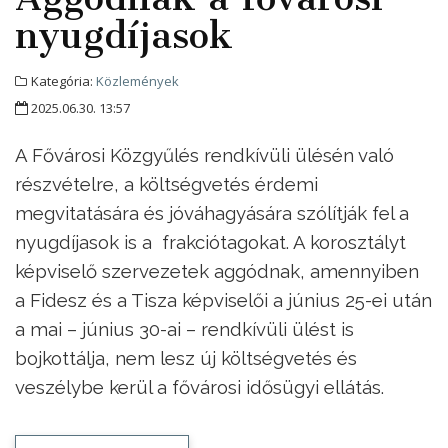
nyugdíjasok
Kategória:
Közlemények
2025.06.30. 13:57
A Fővárosi Közgyűlés rendkívüli ülésén való
részvételre, a költségvetés érdemi
megvitatására és jóváhagyására szólítják fel a
nyugdíjasok is a frakciótagokat. A korosztályt
képviselő szervezetek aggódnak, amennyiben
a Fidesz és a Tisza képviselői a június 25-ei után
a mai – június 30-ai – rendkívüli ülést is
bojkottálja, nem lesz új költségvetés és
veszélybe kerül a fővárosi idősügyi ellátás.