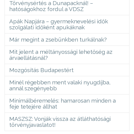
Törvénysértés a Dunapacknál! –
hatóságokhoz fordul a VDSZ
Apák Napjára – gyermeknevelési idők
szolgálati időként apukáknak
Már megint a zsebünkben turkálnak?
Mit jelent a méltányossági lehetőség az
árvaellátásnál?
Mozgósítás Budapestért
Minél régebben ment valaki nyugdíjba,
annál szegényebb
Minimálbéremelés: hamarosan minden a
feje tetejére állhat
MASZSZ: Vonják vissza az átláthatósági
törvényjavaslatot!