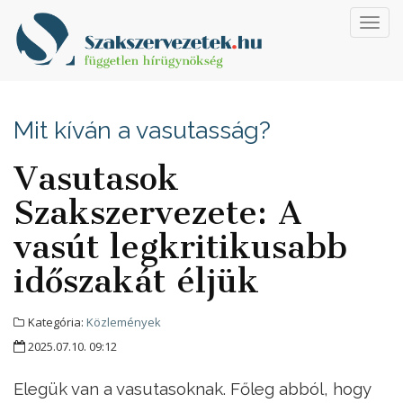
Toggl
navig
Mit kíván a vasutasság?
Vasutasok
Szakszervezete: A
vasút legkritikusabb
időszakát éljük
Kategória:
Közlemények
2025.07.10. 09:12
Elegük van a vasutasoknak. Főleg abból, hogy