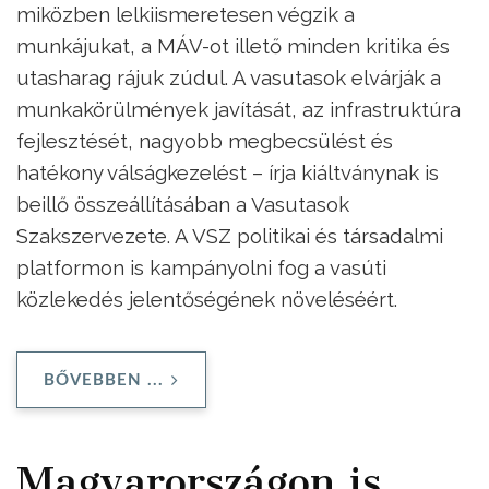
miközben lelkiismeretesen végzik a
munkájukat, a MÁV-ot illető minden kritika és
utasharag rájuk zúdul. A vasutasok elvárják a
munkakörülmények javítását, az infrastruktúra
fejlesztését, nagyobb megbecsülést és
hatékony válságkezelést – írja kiáltványnak is
beillő összeállításában a Vasutasok
Szakszervezete. A VSZ politikai és társadalmi
platformon is kampányolni fog a vasúti
közlekedés jelentőségének növeléséért.
BŐVEBBEN ...
Magyarországon is