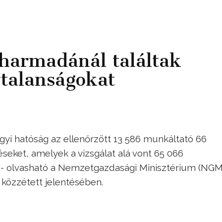
harmadánál találtak
talanságokat
yi hatóság az ellenőrzött 13 586 munkáltató 66
éseket, amelyek a vizsgálat alá vont 65 066
k - olvasható a Nemzetgazdasági Minisztérium (NGM
közzétett jelentésében.