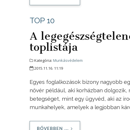
TOP 10
A legegészségtele
toplistája
Kategória:
Munkásvédelem
2015.11.16. 11:19
Egyes foglalkozások bizony nagyobb eg
nővér például, aki korházban dolgozik,
betegséget, mint egy ügyvéd, aki az irod
munkahelyek, amelyek a legjobban káro
BŐVEBBEN ...