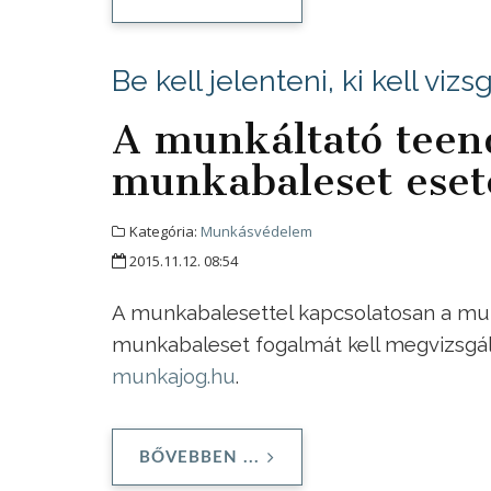
Be kell jelenteni, ki kell vizs
A munkáltató teend
munkabaleset eset
Kategória:
Munkásvédelem
2015.11.12. 08:54
A munkabalesettel kapcsolatosan a munk
munkabaleset fogalmát kell megvizsgáln
munkajog.hu
.
BŐVEBBEN ...