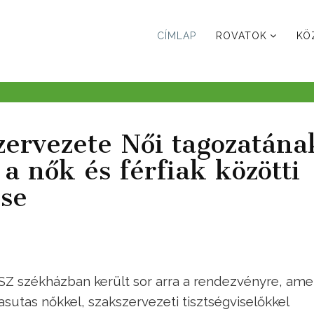
CÍMLAP
ROVATOK
KÖ
zervezete Női tagozatána
 a nők és férfiak közötti
se
Z székházban került sor arra a rendezvényre, ame
sutas nőkkel, szakszervezeti tisztségviselőkkel