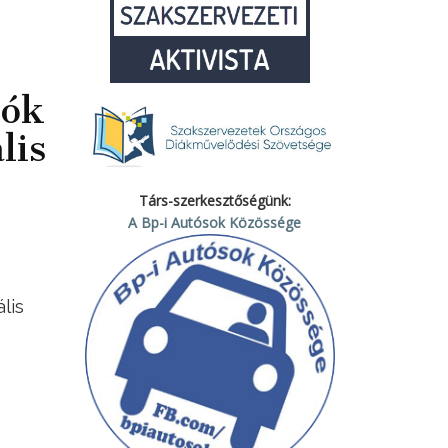
zók
lis
Társ-szerkesztőségünk:
A Bp-i Autósok Közössége
lis