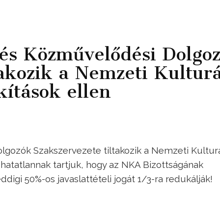
és Közművelődési Dolgo
takozik a Nemzeti Kulturá
kítások ellen
gozók Szakszervezete tiltakozik a Nemzeti Kulturá
adhatatlannak tartjuk, hogy az NKA Bizottságának
digi 50%-os javaslattételi jogát 1/3-ra redukálják!