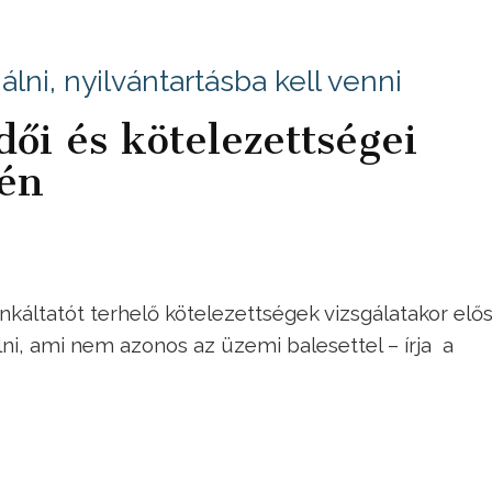
gálni, nyilvántartásba kell venni
ői és kötelezettségei
én
áltatót terhelő kötelezettségek vizsgálatakor elős
i, ami nem azonos az üzemi balesettel – írja a