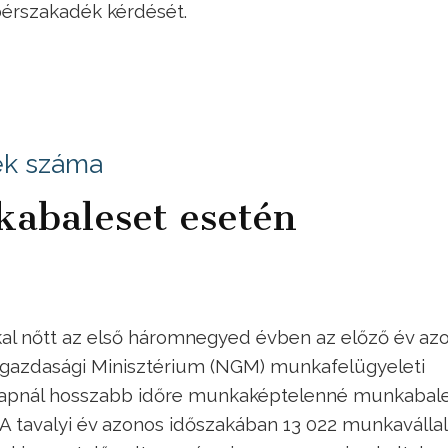
 bérszakadék kérdését.
tek száma
kabaleset esetén
al nőtt az első háromnegyed évben az előző év az
tgazdasági Minisztérium (NGM) munkafelügyeleti
m napnál hosszabb időre munkaképtelenné munkabal
A tavalyi év azonos időszakában 13 022 munkavállal