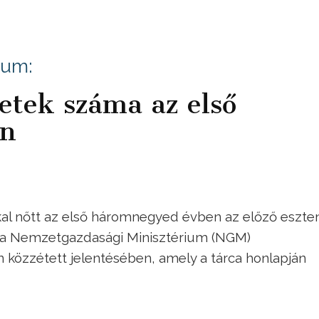
ium:
etek száma az első
en
al nőtt az első háromnegyed évben az előző eszte
ó a Nemzetgazdasági Minisztérium (NGM)
 közzétett jelentésében, amely a tárca honlapján