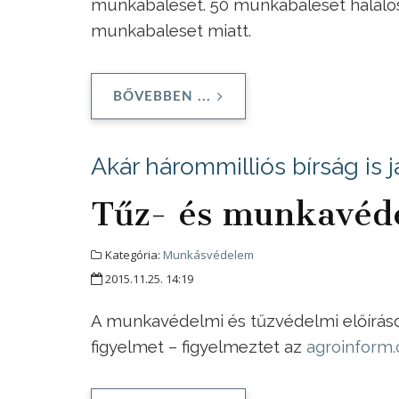
munkabaleset. 50 munkabaleset halálos
munkabaleset miatt.
BŐVEBBEN ...
Akár hárommilliós bírság is j
Tűz- és munkavéde
Kategória:
Munkásvédelem
2015.11.25. 14:19
A munkavédelmi és tűzvédelmi előíráso
figyelmet – figyelmeztet az
agroinform