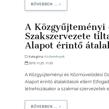
BŐVEBBEN ...
A Közgyűjteményi 
Szakszervezete til
Alapot érintő átala
Kategória:
Közlemények
2015.11.25. 11:33
A Közgyűjteményi és Közművelődési Dol
Alapot érintő átalakítások ellen! Elfog
létrehozásakor a szakmai szervezetek ed
BŐVEBBEN ...