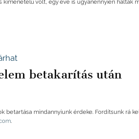
 kimenetelű volt, egy éve is ugyanennyien haltak 
árhat
lem betakarítás után
k betartása mindannyiunk érdeke. Fordítsunk rá ke
.com
.