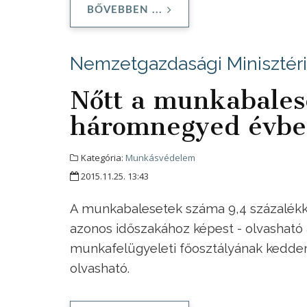
BŐVEBBEN ...
Nemzetgazdasági Minisztér
Nőtt a munkabales
háromnegyed évb
Kategória:
Munkásvédelem
2015.11.25. 13:43
A munkabalesetek száma 9,4 százalékk
azonos időszakához képest - olvashat
munkafelügyeleti főosztályának kedden
olvasható.