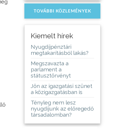
meg
TOVÁBBI KÖZLEMÉNYEK
Kiemelt hírek
Nyugdíjpénztári
megtakarításból lakás?
Megszavazta a
parlament a
státusztörvényt
Jön az igazgatási szünet
a közigazgatásban is
Tényleg nem lesz
llő
nyugdíjunk az elöregedő
társadalomban?