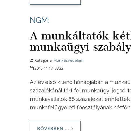
NGM:
A munkáltatók két
munkaügyi szabály
Kategória:
Munkásvédelem
2015.11.17. 08:22
Az év első kilenc hónapjában a munkaüg
százalékánál tárt fel munkaügyi jogsért
munkavállalók 68 százalékát érintetté
munkafelügyeleti főosztályának hétfőn 
BŐVEBBEN ...