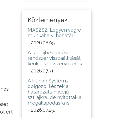
Közlemények
MASZSZ: Legyen végre
munkahelyi hőhatár!
- 2026.08.05.
A tagdíjbeszedési
rendszer visszaállítását
kérik a szakszervezetek
- 2026.07.31.
A Hanon Systems
dolgozói készek a
onos
határozatlan idejű
sztrájkra, de nyitottak a
megállapodásra is
eset
- 2026.07.25.
ót ért