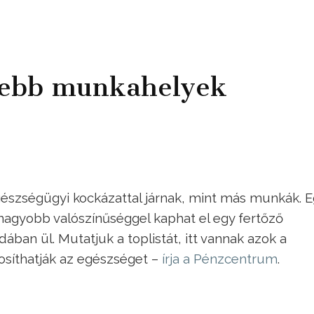
nebb munkahelyek
észségügyi kockázattal járnak, mint más munkák. E
 nagyobb valószínűséggel kaphat el egy fertőző
ában ül. Mutatjuk a toplistát, itt vannak azok a
síthatják az egészséget –
írja a Pénzcentrum
.