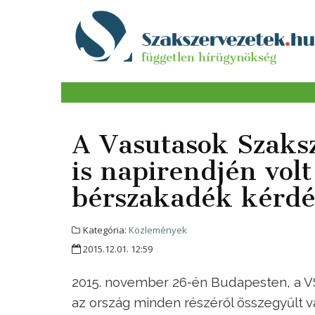
A Vasutasok Szaks
is napirendjén volt
bérszakadék kérdé
Kategória:
Közlemények
2015.12.01. 12:59
2015. november 26-én Budapesten, a VS
az ország minden részéről összegyűlt va