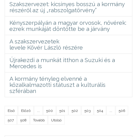
Szakszervezet: kicsinyes bosszú a kormány
részéről az új „rabszolgatörvény”
Kényszerpályán a magyar orvosok, nővérek:
ezrek munkáját döntötte be a járvány
A szakszervezetek
levele Kövér László részére
Újrakezdi a munkát itthon a Suzuki és a
Mercedes is
A kormány tényleg elvenné a
közalkalmazotti státuszt a kulturális
szférában
Első
Előző
...
500
501
502
503
504
...
506
507
508
Tovább
Utolsó