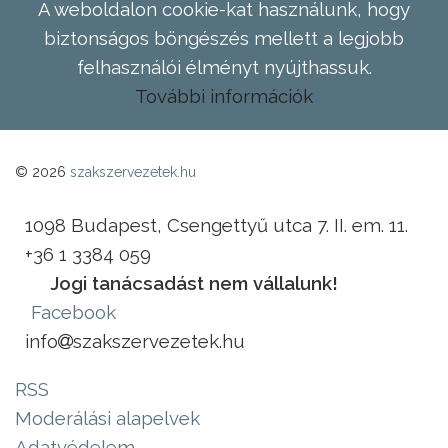
A weboldalon cookie-kat használunk, hogy
biztonságos böngészés mellett a legjobb
felhasználói élményt nyújthassuk.
További információk
© 2026
szakszervezetek.hu
1098 Budapest, Csengettyű utca 7. II. em. 11.
+36 1 3384 059
Jogi tanácsadást nem vállalunk!
Facebook
info
szakszervezetek.hu
RSS
Moderálási alapelvek
Adatvédelem