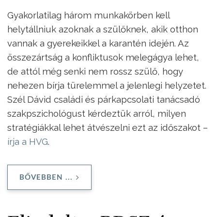
Gyakorlatilag három munkakörben kell
helytállniuk azoknak a szülőknek, akik otthon
vannak a gyerekeikkel a karantén idején. Az
összezártság a konfliktusok melegágya lehet,
de attól még senki nem rossz szülő, hogy
nehezen bírja türelemmel a jelenlegi helyzetet.
Szél Dávid családi és párkapcsolati tanácsadó
szakpszichológust kérdeztük arról, milyen
stratégiákkal lehet átvészelni ezt az időszakot –
írja a HVG
.
BŐVEBBEN ...