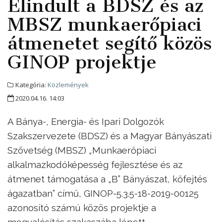
Elindult a BDSZ és az
MBSZ munkaerőpiaci
átmenetet segítő közös
GINOP projektje
Kategória:
Közlemények
2020.04.16. 14:03
A Bánya-, Energia- és Ipari Dolgozók
Szakszervezete (BDSZ) és a Magyar Bányászati
Szövetség (MBSZ) „Munkaerőpiaci
alkalmazkodóképesség fejlesztése és az
átmenet támogatása a „B” Bányászat, kőfejtés
ágazatban” című, GINOP-5.3.5-18-2019-00125
azonosító számú közös projektje a
megvalósítás szakaszába lépett.