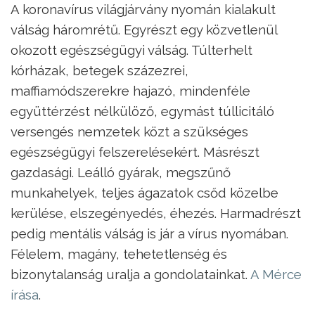
A koronavírus világjárvány nyomán kialakult
válság háromrétű. Egyrészt egy közvetlenül
okozott egészségügyi válság. Túlterhelt
kórházak, betegek százezrei,
maffiamódszerekre hajazó, mindenféle
együttérzést nélkülöző, egymást túllicitáló
versengés nemzetek közt a szükséges
egészségügyi felszerelésekért. Másrészt
gazdasági. Leálló gyárak, megszűnő
munkahelyek, teljes ágazatok csőd közelbe
kerülése, elszegényedés, éhezés. Harmadrészt
pedig mentális válság is jár a vírus nyomában.
Félelem, magány, tehetetlenség és
bizonytalanság uralja a gondolatainkat.
A Mérce
írása
.