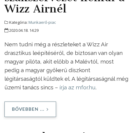
Wizz Airnél
Kategória:
Munkaerő-piac
2020.04.18. 14:29
Nem tudni még a részleteket a Wizz Air
drasztikus leépítéséről, de biztosan van olyan
magyar pilóta, akit előbb a Malévtól, most
pedig a magyar gyökerű diszkont
légitársaságtól küldtek el. A légitársaságnál még
üzemi tanács sincs –
írja az mfor.hu
.
BŐVEBBEN ...