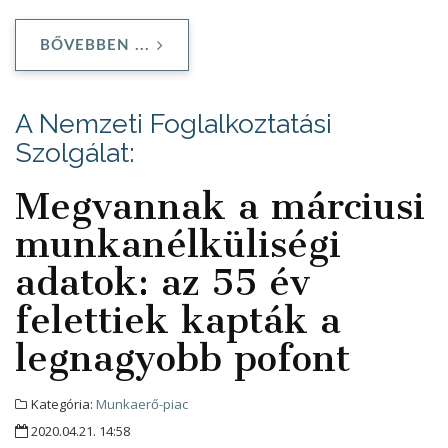
BŐVEBBEN ...
A Nemzeti Foglalkoztatási
Szolgálat:
Megvannak a márciusi
munkanélküliségi
adatok: az 55 év
felettiek kapták a
legnagyobb pofont
Kategória:
Munkaerő-piac
2020.04.21. 14:58