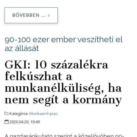
BŐVEBBEN ...
90-100 ezer ember veszítheti el
az állását
GKI: 10 százalékra
felkúszhat a
munkanélküliség, ha
nem segít a kormány
Kategória:
Munkaerő-piac
2020.04.20. 10:49
A gazdaságkutató szerint a közeljövőben 90-