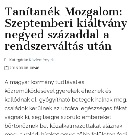
Tanítanék Mozgalom:
Szeptemberi kiáltvány
negyed századdal a
rendszerváltás után
Kategória:
Közlemények
2016.09.08. 08:46
A magyar kormány tudtával és
közreműködésével gyerekek éheznek és
kallódnak el, gyógyítható betegek halnak meg,
családok kerülnek az utcára, egészséges fákat
vágnak ki, segítségre szoruló embereket
börtönöznek be, közalkalmazottakat aláznak
meg, a valódi híreket egyre több felületen fedi