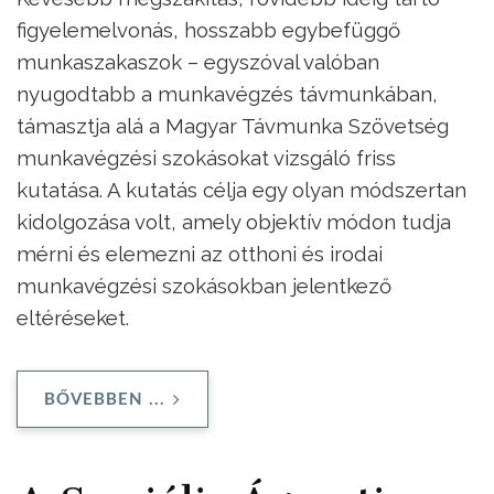
figyelemelvonás, hosszabb egybefüggő
munkaszakaszok – egyszóval valóban
nyugodtabb a munkavégzés távmunkában,
támasztja alá a Magyar Távmunka Szövetség
munkavégzési szokásokat vizsgáló friss
kutatása. A kutatás célja egy olyan módszertan
kidolgozása volt, amely objektív módon tudja
mérni és elemezni az otthoni és irodai
munkavégzési szokásokban jelentkező
eltéréseket.
BŐVEBBEN ...