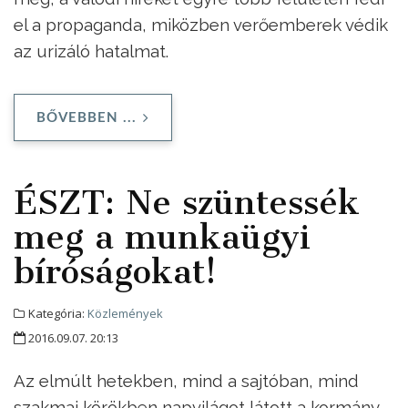
el a propaganda, miközben verőemberek védik
az urizáló hatalmat.
BŐVEBBEN ...
ÉSZT: Ne szüntessék
meg a munkaügyi
bíróságokat!
Kategória:
Közlemények
2016.09.07. 20:13
Az elmúlt hetekben, mind a sajtóban, mind
szakmai körökben napvilágot látott a kormány