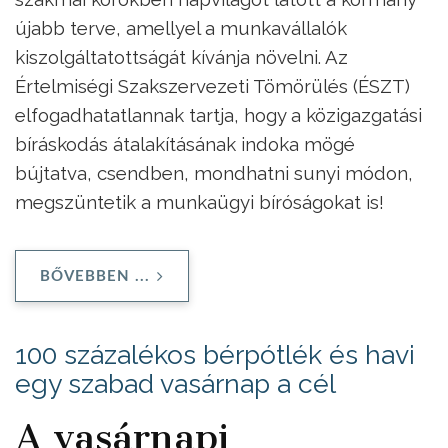
újabb terve, amellyel a munkavállalók
kiszolgáltatottságát kívánja növelni. Az
Értelmiségi Szakszervezeti Tömörülés (ÉSZT)
elfogadhatatlannak tartja, hogy a közigazgatási
bíráskodás átalakításának indoka mögé
bújtatva, csendben, mondhatni sunyi módon,
megszüntetik a munkaügyi bíróságokat is!
BŐVEBBEN ...
100 százalékos bérpótlék és havi
egy szabad vasárnap a cél
A vasárnapi