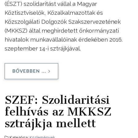
(ÉSZT) szolidaritást vállal a Magyar
Köztisztviselők, Közalkalmazottak és
Közszolgálati Dolgozók Szakszervezetének
(MKKSZ) által meghirdetett önkormányzati
hivatalok munkavállalóinak érdekében 2016.
szeptember 14-i sztrájkjával.
BŐVEBBEN ...
SZEF: Szolidaritási
felhívás az MKKSZ
sztrájkja mellett
Kategória:
Közlemények