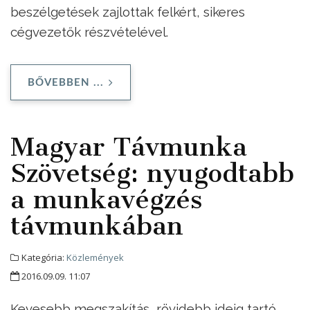
beszélgetések zajlottak felkért, sikeres
cégvezetők részvételével.
BŐVEBBEN ...
Magyar Távmunka
Szövetség: nyugodtabb
a munkavégzés
távmunkában
Kategória:
Közlemények
2016.09.09. 11:07
Kevesebb megszakítás, rövidebb ideig tartó