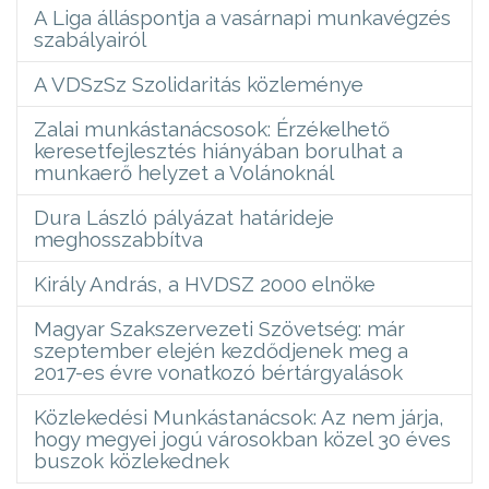
A Liga álláspontja a vasárnapi munkavégzés
szabályairól
A VDSzSz Szolidaritás közleménye
Zalai munkástanácsosok: Érzékelhető
keresetfejlesztés hiányában borulhat a
munkaerő helyzet a Volánoknál
Dura László pályázat határideje
meghosszabbítva
Király András, a HVDSZ 2000 elnöke
Magyar Szakszervezeti Szövetség: már
szeptember elején kezdődjenek meg a
2017-es évre vonatkozó bértárgyalások
Közlekedési Munkástanácsok: Az nem járja,
hogy megyei jogú városokban közel 30 éves
buszok közlekednek