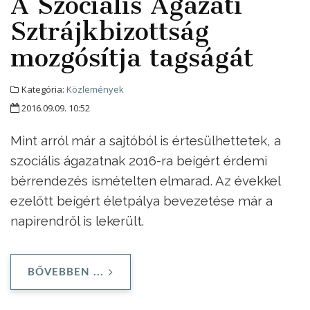
A Szociális Ágazati
Sztrájkbizottság
mozgósítja tagságát
Kategória:
Közlemények
2016.09.09. 10:52
Mint arról már a sajtóból is értesülhettetek, a
szociális ágazatnak 2016-ra beígért érdemi
bérrendezés ismételten elmarad. Az évekkel
ezelőtt beígért életpálya bevezetése már a
napirendről is lekerült.
BŐVEBBEN ...