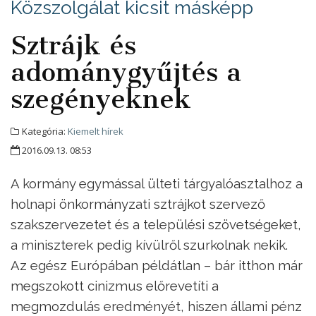
Közszolgálat kicsit másképp
Sztrájk és
adománygyűjtés a
szegényeknek
Kategória:
Kiemelt hírek
2016.09.13. 08:53
A kormány egymással ülteti tárgyalóasztalhoz a
holnapi önkormányzati sztrájkot szervező
szakszervezetet és a települési szövetségeket,
a miniszterek pedig kívülről szurkolnak nekik.
Az egész Európában példátlan – bár itthon már
megszokott cinizmus előrevetíti a
megmozdulás eredményét, hiszen állami pénz