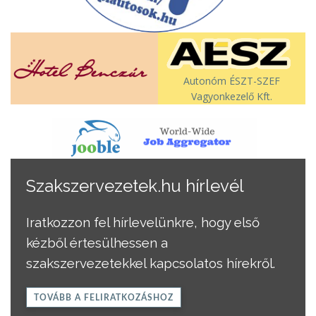
Autonóm ÉSZT-SZEF
Vagyonkezelő Kft.
Szakszervezetek.hu hírlevél
Iratkozzon fel hírlevelünkre, hogy első
kézből értesülhessen a
szakszervezetekkel kapcsolatos hírekről.
TOVÁBB A FELIRATKOZÁSHOZ