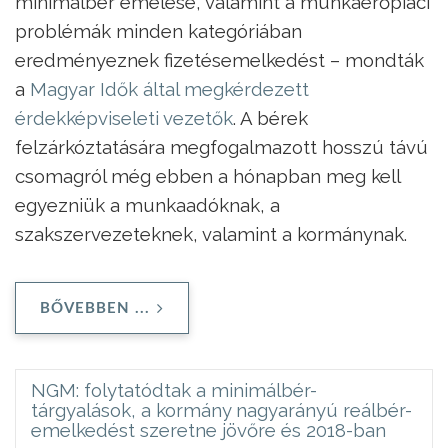
minimálbér emelése, valamint a munkaerőpia­ci
problémák minden kategóriában
eredményeznek fizetésemelkedést – mondták
a
Magyar Idők által megkérdezett
érdekképviseleti vezetők
. A bérek
felzárkóztatására megfogalmazott hosszú távú
csomagról még ebben a hónapban meg kell
egyezniük a munkaadóknak, a
szakszervezeteknek, valamint a kormánynak.
BŐVEBBEN ...
NGM: folytatódtak a minimálbér-
tárgyalások, a kormány nagyarányú reálbér-
emelkedést szeretne jövőre és 2018-ban