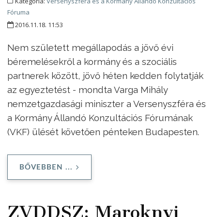
Kategória:
Versenyszféra és a Kormány Állandó Konzultációs
Fóruma
2016.11.18. 11:53
Nem született megállapodás a jövő évi
béremelésekről a kormány és a szociális
partnerek között, jövő héten kedden folytatják
az egyeztetést - mondta Varga Mihály
nemzetgazdasági miniszter a Versenyszféra és
a Kormány Állandó Konzultációs Fórumának
(VKF) ülését követően pénteken Budapesten.
BŐVEBBEN ...
ZVDDSZ: Maroknyi