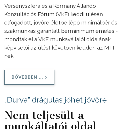
Versenyszféra és a Kormány Állandó
Konzultációs Fórum (VKF) keddi ülésén
elfogadott, jövőre életbe lépő minimálbér és
szakmunkás garantált bérminimum emelés -
mondták el a VKF munkavállalói oldalának
képviselői az ülést követően kedden az MTI-
nek.
BŐVEBBEN ...
„Durva” drágulás jöhet jövőre
Nem teljesült a
munkáltatói oldal