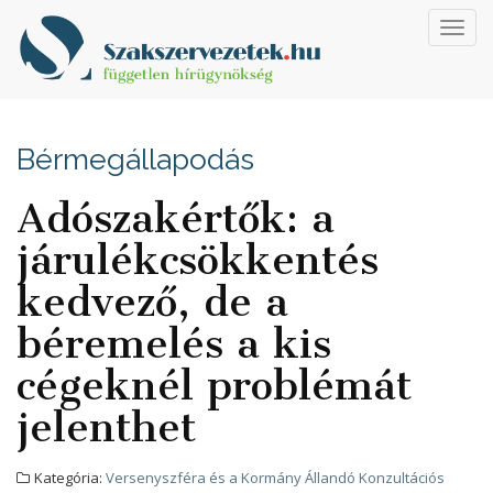
Toggl
navig
Bérmegállapodás
Adószakértők: a
járulékcsökkentés
kedvező, de a
béremelés a kis
cégeknél problémát
jelenthet
Kategória:
Versenyszféra és a Kormány Állandó Konzultációs