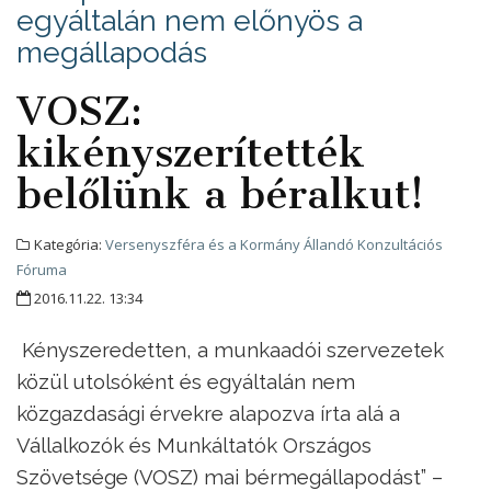
egyáltalán nem előnyös a
megállapodás
VOSZ:
kikényszerítették
belőlünk a béralkut!
Kategória:
Versenyszféra és a Kormány Állandó Konzultációs
Fóruma
2016.11.22. 13:34
Kényszeredetten, a munkaadói szervezetek
közül utolsóként és egyáltalán nem
közgazdasági érvekre alapozva írta alá a
Vállalkozók és Munkáltatók Országos
Szövetsége (VOSZ) mai bérmegállapodást” –