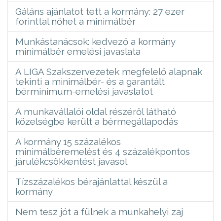
Gáláns ajánlatot tett a kormány: 27 ezer
forinttal nőhet a minimálbér
Munkástanácsok: kedvező a kormány
minimálbér emelési javaslata
A LIGA Szakszervezetek megfelelő alapnak
tekinti a minimálbér- és a garantált
bérminimum-emelési javaslatot
A munkavállalói oldal részéről látható
közelségbe került a bérmegállapodás
A kormány 15 százalékos
minimálbéremelést és 4 százalékpontos
járulékcsökkentést javasol
Tízszázalékos bérajánlattal készül a
kormány
Nem tesz jót a fülnek a munkahelyi zaj