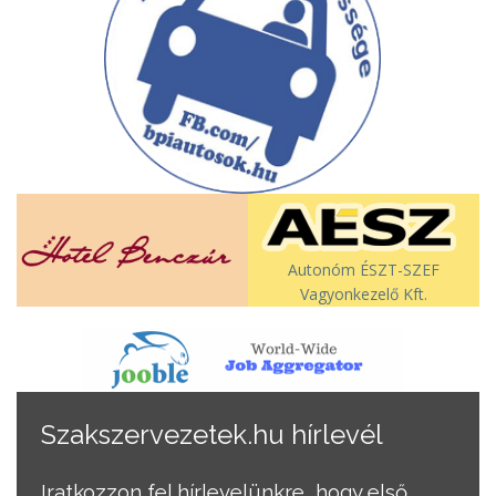
Autonóm ÉSZT-SZEF
Vagyonkezelő Kft.
Szakszervezetek.hu hírlevél
Iratkozzon fel hírlevelünkre, hogy első