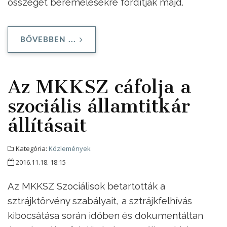
összeget béremelésekre fordítják majd.
BŐVEBBEN ...
Az MKKSZ cáfolja a
szociális államtitkár
állításait
Kategória:
Közlemények
2016.11.18. 18:15
Az MKKSZ Szociálisok betartották a
sztrájktörvény szabályait, a sztrájkfelhívás
kibocsátása során időben és dokumentáltan