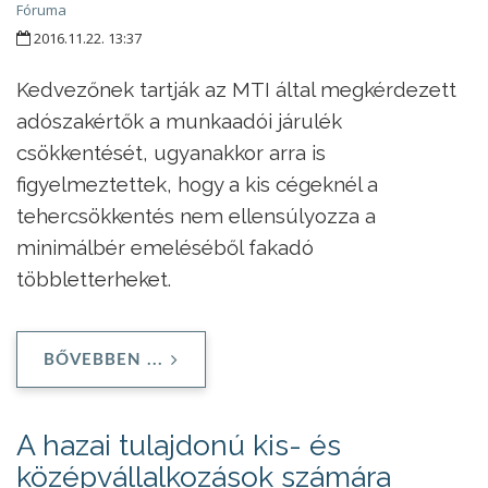
Fóruma
2016.11.22. 13:37
Kedvezőnek tartják az MTI által megkérdezett
adószakértők a munkaadói járulék
csökkentését, ugyanakkor arra is
figyelmeztettek, hogy a kis cégeknél a
tehercsökkentés nem ellensúlyozza a
minimálbér emeléséből fakadó
többletterheket.
BŐVEBBEN ...
A hazai tulajdonú kis- és
középvállalkozások számára