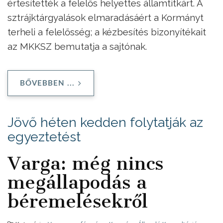
értesítették a felelős helyettes államtitkárt. A
sztrájktárgyalások elmaradásáért a Kormányt
terheli a felelősség; a kézbesítés bizonyítékait
az MKKSZ bemutatja a sajtónak.
BŐVEBBEN ...
Jövő héten kedden folytatják az
egyeztetést
Varga: még nincs
megállapodás a
béremelésekről