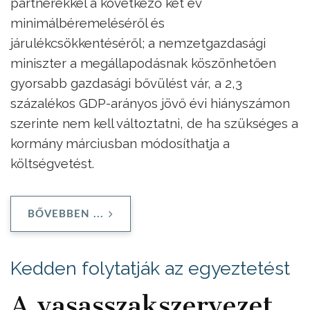
partnerekkel a következő két év
minimálbéremeléséről és
járulékcsökkentéséről; a nemzetgazdasági
miniszter a megállapodásnak köszönhetően
gyorsabb gazdasági bővülést vár, a 2,3
százalékos GDP-arányos jövő évi hiányszámon
szerinte nem kell változtatni, de ha szükséges a
kormány márciusban módosíthatja a
költségvetést.
BŐVEBBEN ...
Kedden folytatják az egyeztetést
A vasasszakszervezet