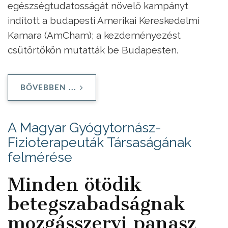
egészségtudatosságát növelő kampányt
indított a budapesti Amerikai Kereskedelmi
Kamara (AmCham); a kezdeményezést
csütörtökön mutatták be Budapesten.
BŐVEBBEN ...
A Magyar Gyógytornász-
Fizioterapeuták Társaságának
felmérése
Minden ötödik
betegszabadságnak
mozgásszervi panasz