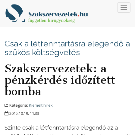
Toggl
navig
Csak a létfenntartásra elegendő a
szűkös költségvetés
Szakszervezetek: a
pénzkérdés időzített
bomba
Kategória:
Kiemelt hírek
2015.10.19. 11:33
Szinte csak a létfenntartásra elegendő az a