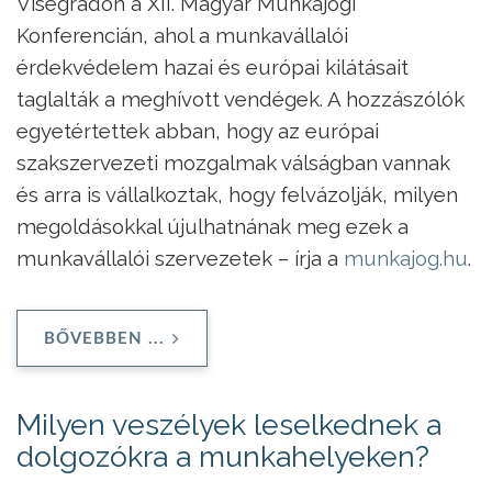
Visegrádon a XII. Magyar Munkajogi
Konferencián, ahol a munkavállalói
érdekvédelem hazai és európai kilátásait
taglalták a meghívott vendégek. A hozzászólók
egyetértettek abban, hogy az európai
szakszervezeti mozgalmak válságban vannak
és arra is vállalkoztak, hogy felvázolják, milyen
megoldásokkal újulhatnának meg ezek a
munkavállalói szervezetek – írja a
munkajog.hu
.
BŐVEBBEN ...
Milyen veszélyek leselkednek a
dolgozókra a munkahelyeken?