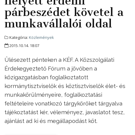
helyett érdemi
párbeszédet követel a
munkavállalói oldal
Kategória:
Közlemények
2015.10.14. 18:07
Ülésezett pénteken a KÉF. A Közszolgálati
Érdekegyeztető Fórum a jövőben a
közigazgatásban foglalkoztatott
kormánytisztviselők és köztisztviselők élet- és
munkakörülményeire, foglalkoztatási
feltételeire vonatkozó tárgyköröket tárgyalva
tájékoztatást kér, véleményez, javaslatot tesz,
ajánlást ad ki és megállapodást köt.