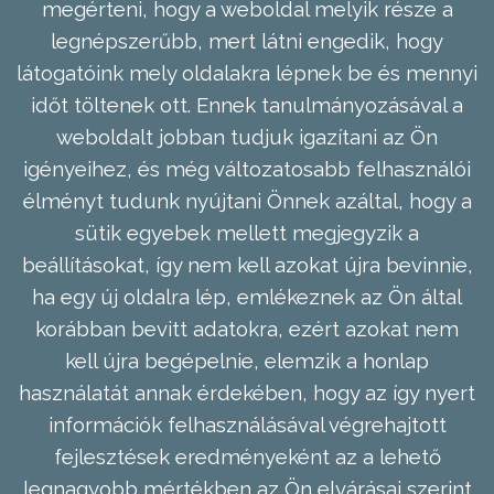
megérteni, hogy a weboldal melyik része a
legnépszerűbb, mert látni engedik, hogy
látogatóink mely oldalakra lépnek be és mennyi
időt töltenek ott. Ennek tanulmányozásával a
weboldalt jobban tudjuk igazítani az Ön
igényeihez, és még változatosabb felhasználói
élményt tudunk nyújtani Önnek azáltal, hogy a
sütik egyebek mellett megjegyzik a
beállításokat, így nem kell azokat újra bevinnie,
ha egy új oldalra lép, emlékeznek az Ön által
korábban bevitt adatokra, ezért azokat nem
kell újra begépelnie, elemzik a honlap
használatát annak érdekében, hogy az így nyert
információk felhasználásával végrehajtott
fejlesztések eredményeként az a lehető
legnagyobb mértékben az Ön elvárásai szerint