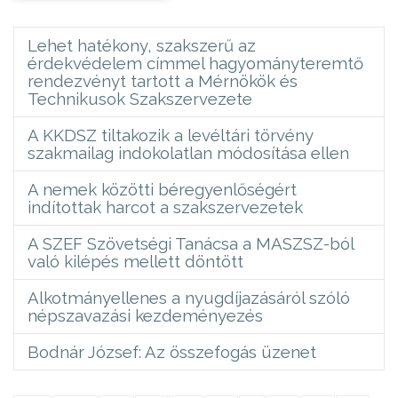
Lehet hatékony, szakszerű az
érdekvédelem címmel hagyományteremtő
rendezvényt tartott a Mérnökök és
Technikusok Szakszervezete
A KKDSZ tiltakozik a levéltári törvény
szakmailag indokolatlan módosítása ellen
A nemek közötti béregyenlőségért
indítottak harcot a szakszervezetek
A SZEF Szövetségi Tanácsa a MASZSZ-ból
való kilépés mellett döntött
Alkotmányellenes a nyugdíjazásáról szóló
népszavazási kezdeményezés
Bodnár József: Az összefogás üzenet