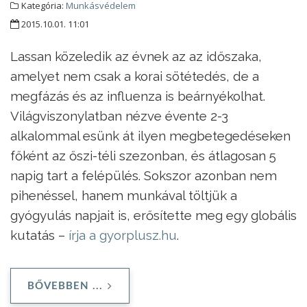
Kategória:
Munkásvédelem
2015.10.01. 11:01
Lassan közeledik az évnek az az időszaka,
amelyet nem csak a korai sötétedés, de a
megfázás és az influenza is beárnyékolhat.
Világviszonylatban nézve évente 2-3
alkalommal esünk át ilyen megbetegedéseken
főként az őszi-téli szezonban, és átlagosan 5
napig tart a felépülés. Sokszor azonban nem
pihenéssel, hanem munkával töltjük a
gyógyulás napjait is, erősítette meg egy globális
kutatás –
írja a gyorplusz.hu
.
BŐVEBBEN ...