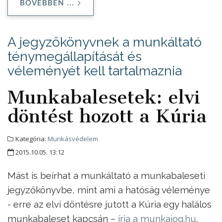
BŐVEBBEN ...
A jegyzőkönyvnek a munkáltató
ténymegállapítását és
véleményét kell tartalmaznia
Munkabalesetek: elvi
döntést hozott a Kúria
Kategória:
Munkásvédelem
2015.10.05. 13:12
Mást is beírhat a munkáltató a munkabaleseti
jegyzőkönyvbe, mint ami a hatóság véleménye
- erre az elvi döntésre jutott a Kúria egy halálos
munkabaleset kapcsán –
írja a munkajog.hu
.