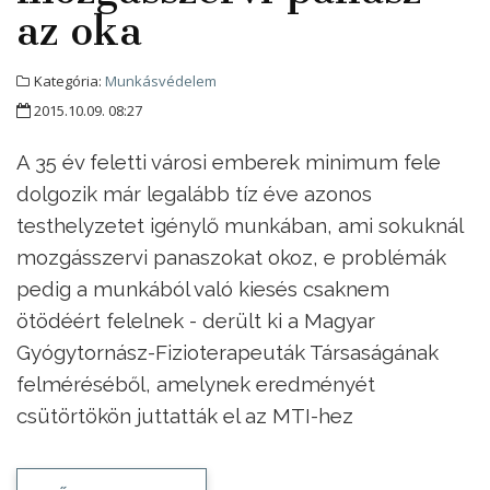
az oka
Kategória:
Munkásvédelem
2015.10.09. 08:27
A 35 év feletti városi emberek minimum fele
dolgozik már legalább tíz éve azonos
testhelyzetet igénylő munkában, ami sokuknál
mozgásszervi panaszokat okoz, e problémák
pedig a munkából való kiesés csaknem
ötödéért felelnek - derült ki a Magyar
Gyógytornász-Fizioterapeuták Társaságának
felméréséből, amelynek eredményét
csütörtökön juttatták el az MTI-hez