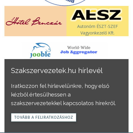
Autonóm ÉSZT-SZEF
Vagyonkezelő Kft.
Szakszervezetek.hu hírlevél
Iratkozzon fel hírlevelünkre, hogy első
kézből értesülhessen a
szakszervezetekkel kapcsolatos hírekről.
TOVÁBB A FELIRATKOZÁSHOZ