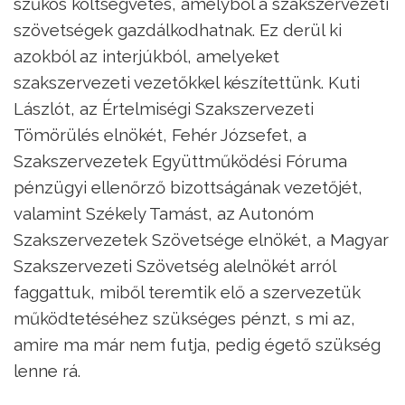
szűkös költségvetés, amelyből a szakszervezeti
szövetségek gazdálkodhatnak. Ez derül ki
azokból az interjúkból, amelyeket
szakszervezeti vezetőkkel készítettünk. Kuti
Lászlót, az Értelmiségi Szakszervezeti
Tömörülés elnökét, Fehér Józsefet, a
Szakszervezetek Együttműködési Fóruma
pénzügyi ellenőrző bizottságának vezetőjét,
valamint Székely Tamást, az Autonóm
Szakszervezetek Szövetsége elnökét, a Magyar
Szakszervezeti Szövetség alelnökét arról
faggattuk, miből teremtik elő a szervezetük
működtetéséhez szükséges pénzt, s mi az,
amire ma már nem futja, pedig égető szükség
lenne rá.