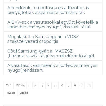
A rendőrök, a mentősök és a tűzoltók is
benyújtották a számlát a kormánynak
A BKV-sok a vasutasokkal együtt követelik a
korkedvezményes nyugdíj visszaállítását
Megalakult a Samsungban a VDSZ
szakszervezeti csoportja
Gödi Samsung-gyár: a MASZSZ
„házhoz” viszi a segélyvonal elérhetőségét
A vasutasok visszakérik a korkedvezményes
nyugdíjrendszert
Első
Előző
1
2
3
4
...
6
7
8
9
10
Tovább
Utolsó