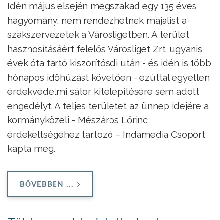
Idén május elsején megszakad egy 135 éves
hagyomány: nem rendezhetnek majálist a
szakszervezetek a Városligetben. A terület
hasznosításáért felelős Városliget Zrt. ugyanis
évek óta tartó kiszorítósdi után - és idén is több
hónapos időhúzást követően - ezúttal egyetlen
érdekvédelmi sátor kitelepítésére sem adott
engedélyt. A teljes területet az ünnep idejére a
kormányközeli - Mészáros Lőrinc
érdekeltségéhez tartozó – Indamedia Csoport
kapta meg.
BŐVEBBEN ...