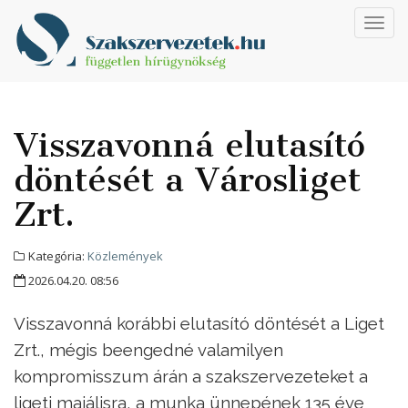
Toggl
navig
Visszavonná elutasító
döntését a Városliget
Zrt.
Kategória:
Közlemények
2026.04.20. 08:56
Visszavonná korábbi elutasító döntését a Liget
Zrt., mégis beengedné valamilyen
kompromisszum árán a szakszervezeteket a
ligeti majálisra, a munka ünnepének 135 éve