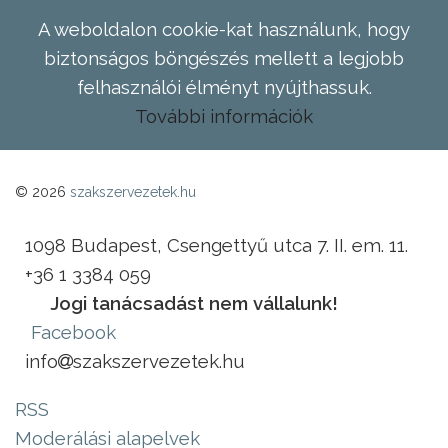
A weboldalon cookie-kat használunk, hogy
biztonságos böngészés mellett a legjobb
felhasználói élményt nyújthassuk.
További információk
© 2026
szakszervezetek.hu
1098 Budapest, Csengettyű utca 7. II. em. 11.
+36 1 3384 059
Jogi tanácsadást nem vállalunk!
Facebook
info
szakszervezetek.hu
RSS
Moderálási alapelvek