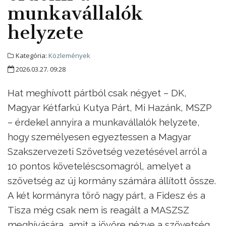
munkavállalók
helyzete
Kategória:
Közlemények
2026.03.27. 09:28
Hat meghívott pártból csak négyet – DK,
Magyar Kétfarkú Kutya Párt, Mi Hazánk, MSZP
– érdekel annyira a munkavállalók helyzete,
hogy személyesen egyeztessen a Magyar
Szakszervezeti Szövetség vezetésével arról a
10 pontos követeléscsomagról, amelyet a
szövetség az új kormány számára állított össze.
A két kormányra törő nagy párt, a Fidesz és a
Tisza még csak nem is reagált a MASZSZ
meghívására, amit a jövőre nézve a szövetség