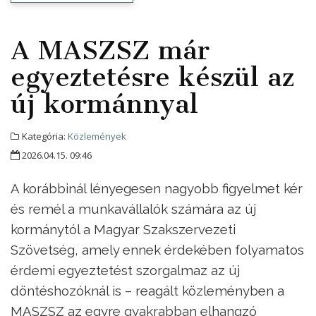
A MASZSZ már
egyeztetésre készül az
új kormánnyal
Kategória:
Közlemények
2026.04.15. 09:46
A korábbinál lényegesen nagyobb figyelmet kér
és remél a munkavállalók számára az új
kormánytól a Magyar Szakszervezeti
Szövetség, amely ennek érdekében folyamatos
érdemi egyeztetést szorgalmaz az új
döntéshozóknál is – reagált közleményben a
MASZSZ az egyre gyakrabban elhangzó