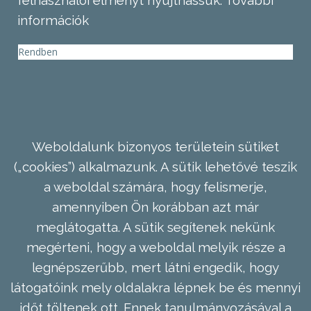
felhasználói élményt nyújthassuk.
További
információk
Rendben
Weboldalunk bizonyos területein sütiket
(„cookies”) alkalmazunk. A sütik lehetővé teszik
a weboldal számára, hogy felismerje,
amennyiben Ön korábban azt már
meglátogatta. A sütik segítenek nekünk
megérteni, hogy a weboldal melyik része a
legnépszerűbb, mert látni engedik, hogy
látogatóink mely oldalakra lépnek be és mennyi
időt töltenek ott. Ennek tanulmányozásával a