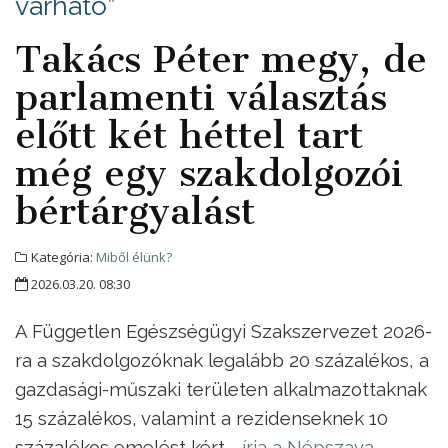
várható”
Takács Péter megy, de
parlamenti választás
előtt két héttel tart
még egy szakdolgozói
bértárgyalást
Kategória:
Miből élünk?
2026.03.20. 08:30
A Független Egészségügyi Szakszervezet 2026-
ra a szakdolgozóknak legalább 20 százalékos, a
gazdasági-műszaki területen alkalmazottaknak
15 százalékos, valamint a rezidenseknek 10
százalékos emelést kért -
írja a Népszava
.