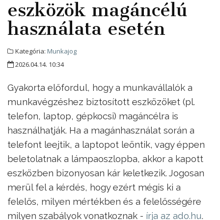
eszközök magáncélú
használata esetén
Kategória:
Munkajog
2026.04.14. 10:34
Gyakorta előfordul, hogy a munkavállalók a
munkavégzéshez biztosított eszközöket (pl.
telefon, laptop, gépkocsi) magáncélra is
használhatják. Ha a magánhasználat során a
telefont leejtik, a laptopot leöntik, vagy éppen
beletolatnak a lámpaoszlopba, akkor a kapott
eszközben bizonyosan kár keletkezik. Jogosan
merül fel a kérdés, hogy ezért mégis ki a
felelős, milyen mértékben és a felelősségére
milyen szabályok vonatkoznak -
írja az ado.hu
.