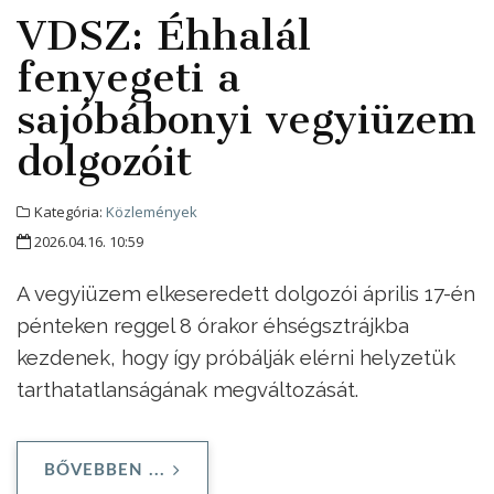
VDSZ: Éhhalál
fenyegeti a
sajóbábonyi vegyiüzem
dolgozóit
Kategória:
Közlemények
2026.04.16. 10:59
A vegyiüzem elkeseredett dolgozói április 17-én
pénteken reggel 8 órakor éhségsztrájkba
kezdenek, hogy így próbálják elérni helyzetük
tarthatatlanságának megváltozását.
BŐVEBBEN ...