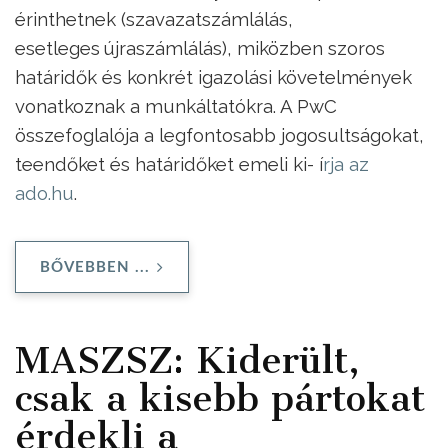
érinthetnek (szavazatszámlálás,
esetleges újraszámlálás), miközben szoros
határidők és konkrét igazolási követelmények
vonatkoznak a munkáltatókra. A PwC
összefoglalója a legfontosabb jogosultságokat,
teendőket és határidőket emeli ki- í
rja az
ado.hu
.
BŐVEBBEN ...
MASZSZ: Kiderült,
csak a kisebb pártokat
érdekli a