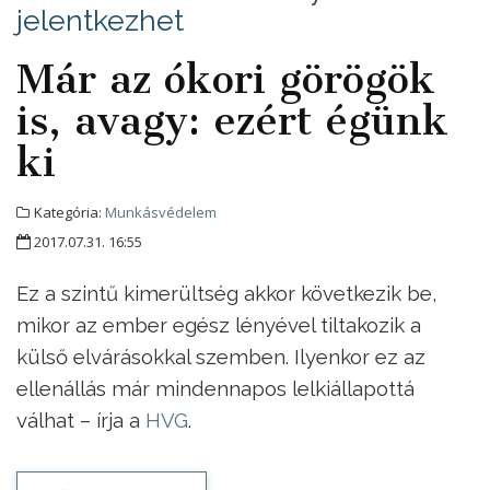
jelentkezhet
Már az ókori görögök
is, avagy: ezért égünk
ki
Kategória:
Munkásvédelem
2017.07.31. 16:55
Ez a szintű kimerültség akkor következik be,
mikor az ember egész lényével tiltakozik a
külső elvárásokkal szemben. Ilyenkor ez az
ellenállás már mindennapos lelkiállapottá
válhat – írja a
HVG
.