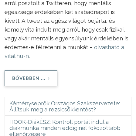
arról posztolt a Twitteren, hogy mentális
egészsége érdekében két szabadnapot is
kivett. A tweet az egész világot bejárta, és
komoly vita indult meg arról, hogy csak fizikai,
vagy akár mentális egyensúlyunk érdekében is
érdemes-e félretenni a munkát –
olvasható a
vital.hu-n
.
BŐVEBBEN ...
Kéményseprők Országos Szakszervezete:
Állítsuk meg a rezsicsökkentést?
HÖOK-DiákÉSZ: Kontroll portál indul a
diákmunka minden eddiginél fokozottabb
ellenőrzésére