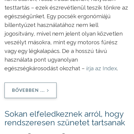
testtartás – ezek észrevétlenül teszik tönkre az
egészségünket. Egy pocsék ergonómiájú
billentyűzet használatához nem kell
jogosítvány, mivel nem jelent olyan közvetlen
veszélyt másokra, mint egy motoros fűrész
vagy egy légkalapács. De a hosszú távú
használata pont ugyanolyan
egészségkárosodást okozhat –
írja az Index
.
BŐVEBBEN ...
Sokan elfeledkeznek arról, hogy
rendszeresen szünetet tartsanak