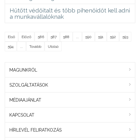
Hűtött védőitalt és több pihenőidőt kell adni
a munkavállalóknak
Első
Előző
586
587
588
...
590
591
592
593
594
...
Tovább
Utolsó
MAGUNKRÓL
SZOLGÁLTATÁSOK
MÉDIAAJÁNLAT
KAPCSOLAT
HÍRLEVÉL FELIRATKOZÁS