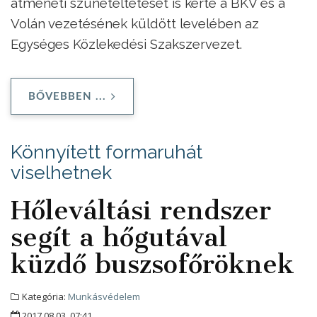
átmeneti szüneteltetését is kérte a BKV és a
Volán vezetésének küldött levelében az
Egységes Közlekedési Szakszervezet.
BŐVEBBEN ...
Könnyített formaruhát
viselhetnek
Hőleváltási rendszer
segít a hőgutával
küzdő buszsofőröknek
Kategória:
Munkásvédelem
2017.08.03. 07:41