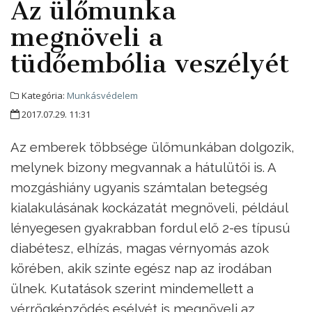
Az ülőmunka
megnöveli a
tüdőembólia veszélyét
Kategória:
Munkásvédelem
2017.07.29. 11:31
Az emberek többsége ülőmunkában dolgozik,
melynek bizony megvannak a hátulütői is. A
mozgáshiány ugyanis számtalan betegség
kialakulásának kockázatát megnöveli, például
lényegesen gyakrabban fordul elő 2-es típusú
diabétesz, elhízás, magas vérnyomás azok
körében, akik szinte egész nap az irodában
ülnek. Kutatások szerint mindemellett a
vérrögképződés esélyét is megnöveli az