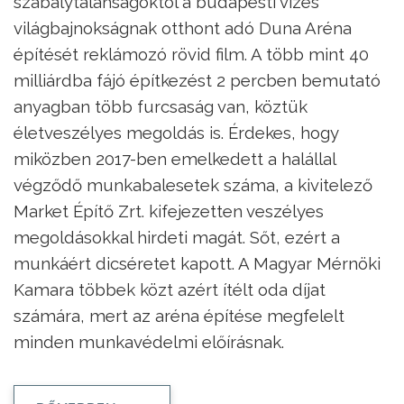
szabálytalanságoktól a budapesti vizes
világbajnokságnak otthont adó Duna Aréna
építését reklámozó rövid film. A több mint 40
milliárdba fájó építkezést 2 percben bemutató
anyagban több furcsaság van, köztük
életveszélyes megoldás is. Érdekes, hogy
miközben 2017-ben emelkedett a halállal
végződő munkabalesetek száma, a kivitelező
Market Építő Zrt. kifejezetten veszélyes
megoldásokkal hirdeti magát. Sőt, ezért a
munkáért dicséretet kapott. A Magyar Mérnöki
Kamara többek közt azért ítélt oda díjat
számára, mert az aréna építése megfelelt
minden munkavédelmi előírásnak.