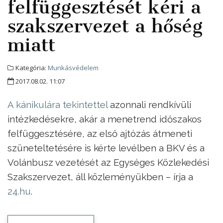
felfüggesztését kéri a
szakszervezet a hőség
miatt
Kategória:
Munkásvédelem
2017.08.02. 11:07
A kánikulára tekintettel
azonnali rendkívüli
intézkedésekre, akár a menetrend időszakos
felfüggesztésére, az első ajtózás átmeneti
szüneteltetésére is kérte levélben a BKV és a
Volánbusz vezetését az Egységes Közlekedési
Szakszervezet, áll közleményükben – írja a
24.hu
.