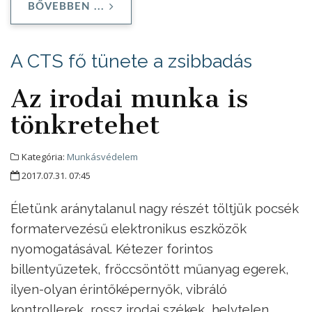
BŐVEBBEN ...
A CTS fő tünete a zsibbadás
Az irodai munka is
tönkretehet
Kategória:
Munkásvédelem
2017.07.31. 07:45
Életünk aránytalanul nagy részét töltjük pocsék
formatervezésű elektronikus eszközök
nyomogatásával. Kétezer forintos
billentyűzetek, fröccsöntött műanyag egerek,
ilyen-olyan érintőképernyők, vibráló
kontrollerek, rossz irodai székek, helytelen