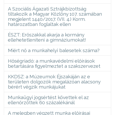
A Szociális Ágazati Sztrájkbizottság
tiltakozik a Magyar Közlöny 107. számában
megjelent 1440/2017. (VII. 4.) Korm.
határozatban foglaltak ellen
ÉSZT: Erőszakkal akarja a kormány
ellehetetleníteni a gimnáziumokat!
Miért nő a munkahelyi balesetek száma?
Hőségriadó: a munkavédelmi előírások
betartására figyelmeztet a szakszervezet
KKDSZ: a Múzeumok Éjszakáján az e
területen dolgozók megalázóan alacsony
bérért végzik munkájukat
Munkaügyi jogsértést követtek el az
ellenőrzöttek 60 százalékánál
A melegben végzett munka előírásai