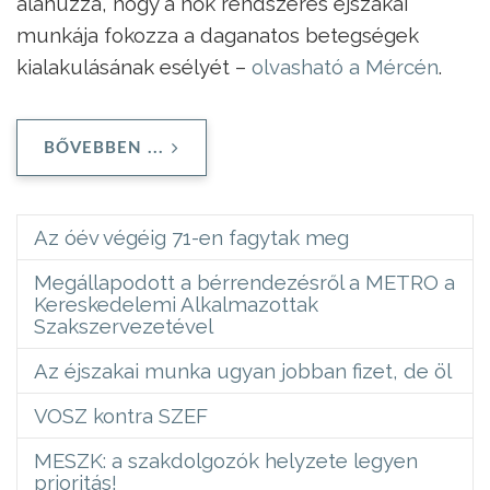
aláhúzza, hogy a nők rendszeres éjszakai
munkája fokozza a daganatos betegségek
kialakulásának esélyét –
olvasható a Mércén
.
BŐVEBBEN ...
Az óév végéig 71-en fagytak meg
Megállapodott a bérrendezésről a METRO a
Kereskedelemi Alkalmazottak
Szakszervezetével
Az éjszakai munka ugyan jobban fizet, de öl
VOSZ kontra SZEF
MESZK: a szakdolgozók helyzete legyen
prioritás!