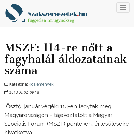
Toggl
navig
MSZF: 114-re nőtt a
fagyhalál áldozatainak
száma
Kategória:
Közlemények
2018.02.02. 09:18
Ősztől január végéig 114-en fagytak meg
Magyarországon – tájékoztatott a Magyar
Szociális Fórum (MSZF) pénteken, értesüléseire
hivatkozva.