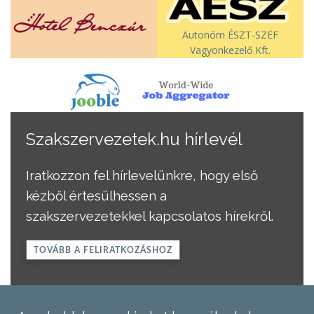
Autonóm ÉSZT-SZEF
Vagyonkezelő Kft.
Szakszervezetek.hu hírlevél
Iratkozzon fel hírlevelünkre, hogy első
kézből értesülhessen a
szakszervezetekkel kapcsolatos hírekről.
TOVÁBB A FELIRATKOZÁSHOZ