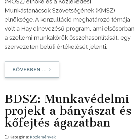
(MOSZ) elnöke és a Közlekedési
Munkástanácsok Szövetségének (KMSZ)
elnöksége. A konzultáció meghatározó témája
volt a Hay elnevezésű program, ami elsősorban
a szellemi munkakörök összehasonlítását, egy
szervezeten belüli értékelését jelenti.
BŐVEBBEN ...
BDSZ: Munkavédelmi
projekt a bányászat és
kőfejtés ágazatban
Kategória:
Közlemények