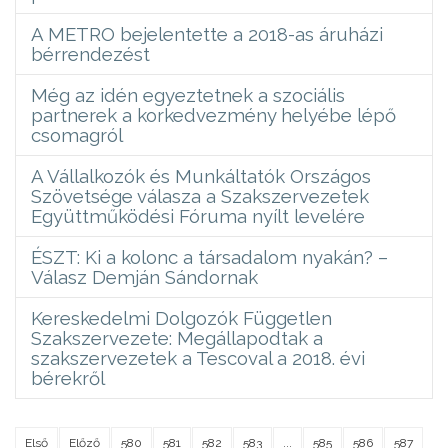
A METRO bejelentette a 2018-as áruházi
bérrendezést
Még az idén egyeztetnek a szociális
partnerek a korkedvezmény helyébe lépő
csomagról
A Vállalkozók és Munkáltatók Országos
Szövetsége válasza a Szakszervezetek
Együttműködési Fóruma nyílt levelére
ÉSZT: Ki a kolonc a társadalom nyakán? –
Válasz Demján Sándornak
Kereskedelmi Dolgozók Független
Szakszervezete: Megállapodtak a
szakszervezetek a Tescoval a 2018. évi
bérekről
Első
Előző
580
581
582
583
...
585
586
587