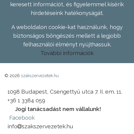
keresett információt, és figyelemmel kísérik
hirdetéseink hatékonyságát.
A weboldalon cookie-kat használunk, hogy
biztonságos böngészés mellett a legjobb
felhasználói élményt nyújthassuk.
További információk
© 2026
szakszervezetek.hu
1098 Budapest, Csengettyű utca 7. II. em. 11.
+36 1 3384 059
Jogi tanácsadást nem vállalunk!
Facebook
info
szakszervezetek.hu