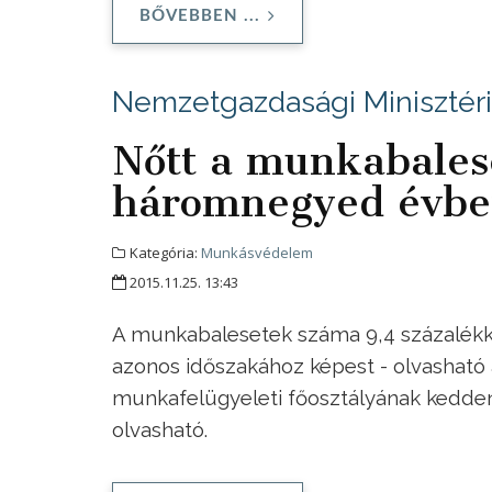
BŐVEBBEN ...
Nemzetgazdasági Minisztér
Nőtt a munkabales
háromnegyed évb
Kategória:
Munkásvédelem
2015.11.25. 13:43
A munkabalesetek száma 9,4 százalékk
azonos időszakához képest - olvashat
munkafelügyeleti főosztályának kedden
olvasható.