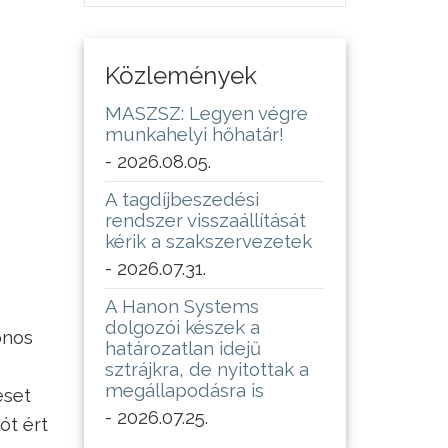
Közlemények
MASZSZ: Legyen végre
munkahelyi hőhatár!
- 2026.08.05.
A tagdíjbeszedési
rendszer visszaállítását
kérik a szakszervezetek
- 2026.07.31.
A Hanon Systems
dolgozói készek a
onos
határozatlan idejű
sztrájkra, de nyitottak a
megállapodásra is
eset
- 2026.07.25.
ót ért