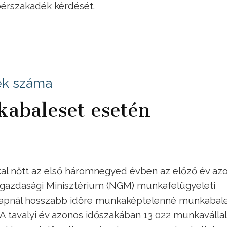
 bérszakadék kérdését.
tek száma
kabaleset esetén
al nőtt az első háromnegyed évben az előző év az
tgazdasági Minisztérium (NGM) munkafelügyeleti
m napnál hosszabb időre munkaképtelenné munkabal
A tavalyi év azonos időszakában 13 022 munkavállal