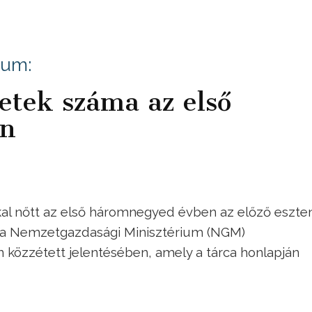
ium:
etek száma az első
en
al nőtt az első háromnegyed évben az előző eszte
ó a Nemzetgazdasági Minisztérium (NGM)
 közzétett jelentésében, amely a tárca honlapján