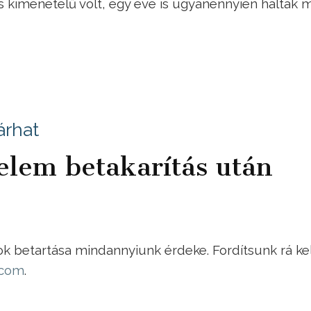
 kimenetelű volt, egy éve is ugyanennyien haltak 
árhat
lem betakarítás után
k betartása mindannyiunk érdeke. Fordítsunk rá ke
.com
.