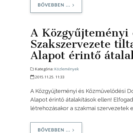
BŐVEBBEN ...
A Közgyűjteményi 
Szakszervezete til
Alapot érintő átala
Kategória:
Közlemények
2015.11.25. 11:33
A Közgyűjteményi és Közművelődési Dol
Alapot érintő átalakítások ellen! Elfog
létrehozásakor a szakmai szervezetek ed
BŐVEBBEN ...