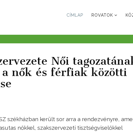
CÍMLAP
ROVATOK
KÖ
zervezete Női tagozatána
 a nők és férfiak közötti
se
Z székházban került sor arra a rendezvényre, ame
sutas nőkkel, szakszervezeti tisztségviselőkkel