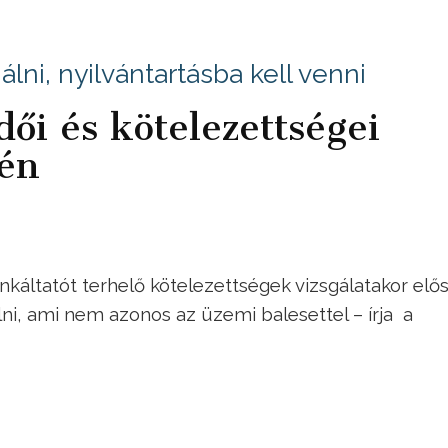
gálni, nyilvántartásba kell venni
ői és kötelezettségei
én
áltatót terhelő kötelezettségek vizsgálatakor elős
i, ami nem azonos az üzemi balesettel – írja a