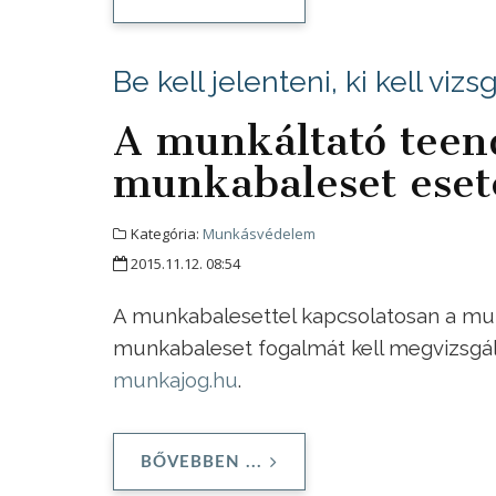
Be kell jelenteni, ki kell vizs
A munkáltató teend
munkabaleset eset
Kategória:
Munkásvédelem
2015.11.12. 08:54
A munkabalesettel kapcsolatosan a munk
munkabaleset fogalmát kell megvizsgáln
munkajog.hu
.
BŐVEBBEN ...