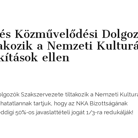
és Közművelődési Dolgo
takozik a Nemzeti Kulturá
kítások ellen
gozók Szakszervezete tiltakozik a Nemzeti Kulturá
adhatatlannak tartjuk, hogy az NKA Bizottságának
digi 50%-os javaslattételi jogát 1/3-ra redukálják!