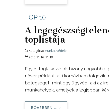
TOP 10
A legegészségtele
toplistája
Kategória:
Munkásvédelem
2015.11.16. 11:19
Egyes foglalkozások bizony nagyobb eg
nővér például, aki korházban dolgozik,
betegséget, mint egy ügyvéd, aki az irod
munkahelyek, amelyek a legjobban káro
BŐVEBBEN ...