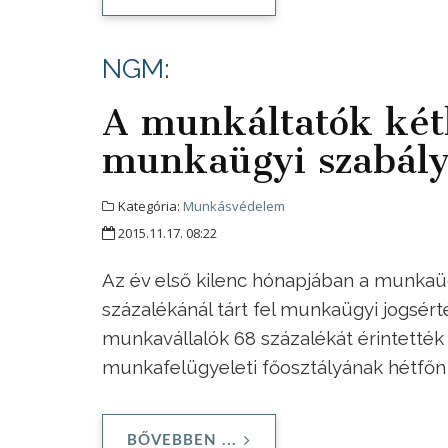
NGM:
A munkáltatók két
munkaügyi szabály
Kategória:
Munkásvédelem
2015.11.17. 08:22
Az év első kilenc hónapjában a munkaüg
százalékánál tárt fel munkaügyi jogsért
munkavállalók 68 százalékát érintetté
munkafelügyeleti főosztályának hétfőn 
BŐVEBBEN ...