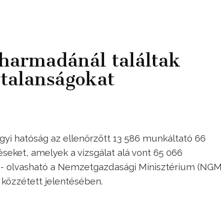
harmadánál találtak
talanságokat
yi hatóság az ellenőrzött 13 586 munkáltató 66
éseket, amelyek a vizsgálat alá vont 65 066
k - olvasható a Nemzetgazdasági Minisztérium (NGM
közzétett jelentésében.