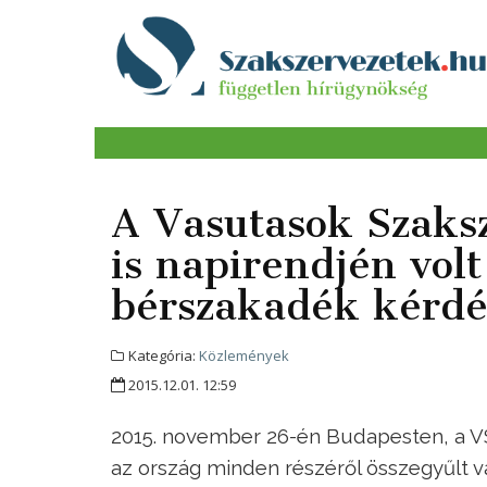
A Vasutasok Szaks
is napirendjén volt
bérszakadék kérdé
Kategória:
Közlemények
2015.12.01. 12:59
2015. november 26-én Budapesten, a VS
az ország minden részéről összegyűlt va