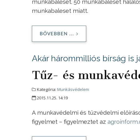
munkabaleset. 50 munkabaleset halálos
munkabaleset miatt.
BŐVEBBEN ...
Akár hárommilliós bírság is j
Tűz- és munkavéde
Kategória:
Munkásvédelem
2015.11.25. 14:19
A munkavédelmi és tűzvédelmi előíráso
figyelmet – figyelmeztet az
agroinform