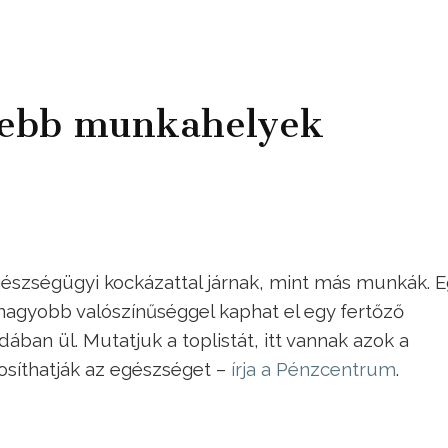
nebb munkahelyek
észségügyi kockázattal járnak, mint más munkák. E
 nagyobb valószínűséggel kaphat el egy fertőző
ában ül. Mutatjuk a toplistát, itt vannak azok a
síthatják az egészséget –
írja a Pénzcentrum
.