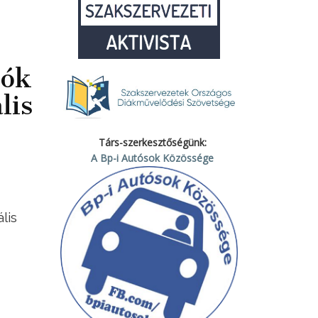
zók
lis
Társ-szerkesztőségünk:
A Bp-i Autósok Közössége
lis