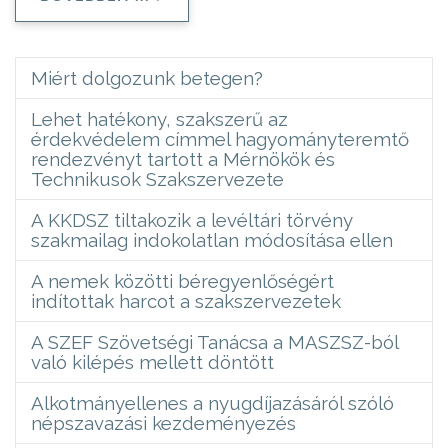
Miért dolgozunk betegen?
Lehet hatékony, szakszerű az
érdekvédelem címmel hagyományteremtő
rendezvényt tartott a Mérnökök és
Technikusok Szakszervezete
A KKDSZ tiltakozik a levéltári törvény
szakmailag indokolatlan módosítása ellen
A nemek közötti béregyenlőségért
indítottak harcot a szakszervezetek
A SZEF Szövetségi Tanácsa a MASZSZ-ból
való kilépés mellett döntött
Alkotmányellenes a nyugdíjazásáról szóló
népszavazási kezdeményezés