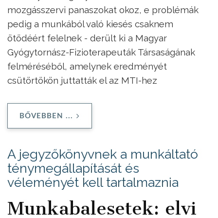
mozgásszervi panaszokat okoz, e problémák
pedig a munkából való kiesés csaknem
ötödéért felelnek - derült ki a Magyar
Gyógytornász-Fizioterapeuták Társaságának
felméréséből, amelynek eredményét
csütörtökön juttatták el az MTI-hez
BŐVEBBEN ...
A jegyzőkönyvnek a munkáltató
ténymegállapítását és
véleményét kell tartalmaznia
Munkabalesetek: elvi