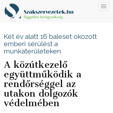
Toggl
navig
Két év alatt 16 baleset okozott
emberi sérülést a
munkaterületeken
A közútkezelő
együttműködik a
rendőrséggel az
utakon dolgozók
védelmében