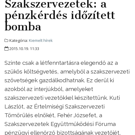
Szakszervezetek: a
pénzkérdés időzített
bomba
Kategória:
Kiemelt hírek
2015.10.19. 11:33
Szinte csak a létfenntartásra elegendő az a
szűkös költségvetés, amelyből a szakszervezeti
szövetségek gazdálkodhatnak. Ez derül ki
azokból az interjúkból, amelyeket
szakszervezeti vezetőkkel készítettünk. Kuti
Lászlót, az Értelmiségi Szakszervezeti
Tömörülés elnökét, Fehér Józsefet, a
Szakszervezetek Együttműködési Fóruma
pénzügyi ellenőrző bizottságának vezetőjét,