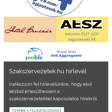
Autonóm ÉSZT-SZEF
Vagyonkezelő Kft.
Szakszervezetek.hu hírlevél
Iratkozzon fel hírlevelünkre, hogy első
kézből értesülhessen a
szakszervezetekkel kapcsolatos hírekről.
TOVÁBB A FELIRATKOZÁSHOZ