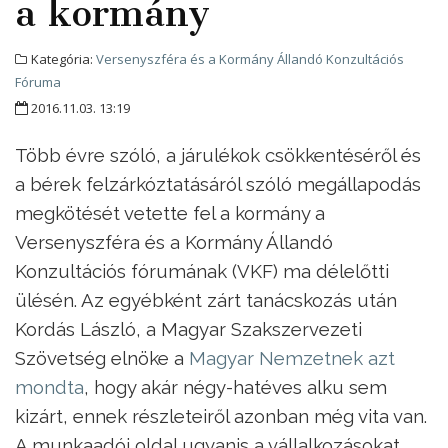
a kormány
Kategória:
Versenyszféra és a Kormány Állandó Konzultációs
Fóruma
2016.11.03. 13:19
Több évre szóló, a járulékok csökkentéséről és
a bérek felzárkóztatásáról szóló megállapodás
megkötését vetette fel a kormány a
Versenyszféra és a Kormány Állandó
Konzultációs fórumának (VKF) ma délelőtti
ülésén. Az egyébként zárt tanácskozás után
Kordás László, a Magyar Szakszervezeti
Szövetség elnöke a
Magyar Nemzetnek azt
mondta
, hogy akár négy-hatéves alku sem
kizárt, ennek részleteiről azonban még vita van.
A munkaadói oldal ugyanis a vállalkozásokat