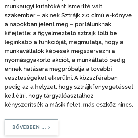
munkaügyi kutatóként ismertté vált
szakember – akinek Sztrájk 2.0 című e-könyve
a napokban jelent meg – portálunknak
kifejtette: a figyelmeztető sztrájk tölti be
leginkább a funkcióját, megmutatja, hogy a
munkavállalók képesek megszervezni a
nyomásgyakorló akciót, a munkáltató pedig
ennek hatására megpróbálja a további
veszteségeket elkerülni. A közszférában
pedig az a helyzet, hogy sztrájkfenyegetéssel
kell élni, hogy tárgyalóasztalhoz
kényszerítsék a másik felet, más eszköz nincs.
BŐVEBBEN ...