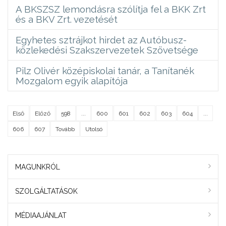
A BKSZSZ lemondásra szólítja fel a BKK Zrt
és a BKV Zrt. vezetését
Egyhetes sztrájkot hirdet az Autóbusz-
közlekedési Szakszervezetek Szövetsége
Pilz Olivér középiskolai tanár, a Tanítanék
Mozgalom egyik alapítója
Első
Előző
598
...
600
601
602
603
604
...
606
607
Tovább
Utolsó
MAGUNKRÓL
SZOLGÁLTATÁSOK
MÉDIAAJÁNLAT