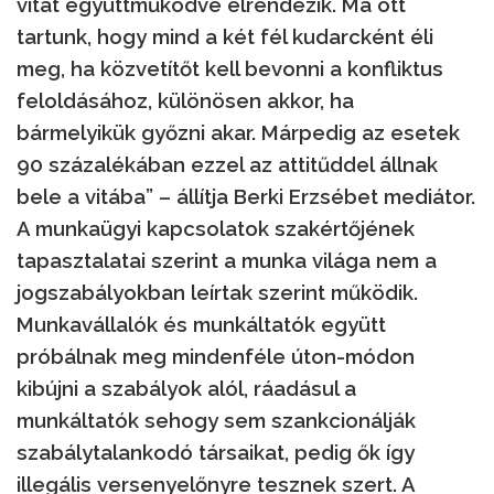
vitát együttműködve elrendezik. Ma ott
tartunk, hogy mind a két fél kudarcként éli
meg, ha közvetítőt kell bevonni a konfliktus
feloldásához, különösen akkor, ha
bármelyikük győzni akar. Márpedig az esetek
90 százalékában ezzel az attitűddel állnak
bele a vitába” – állítja Berki Erzsébet mediátor.
A munkaügyi kapcsolatok szakértőjének
tapasztalatai szerint a munka világa nem a
jogszabályokban leírtak szerint működik.
Munkavállalók és munkáltatók együtt
próbálnak meg mindenféle úton-módon
kibújni a szabályok alól, ráadásul a
munkáltatók sehogy sem szankcionálják
szabálytalankodó társaikat, pedig ők így
illegális versenyelőnyre tesznek szert. A