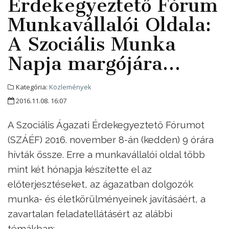
Érdekegyeztető Fórum
Munkavállalói Oldala:
A Szociális Munka
Napja margójára…
Kategória:
Közlemények
2016.11.08. 16:07
A Szociális Ágazati Érdekegyeztető Fórumot
(SZÁÉF) 2016. november 8-án (kedden) 9 órára
hívták össze. Erre a munkavállalói oldal több
mint két hónapja készítette el az
előterjesztéseket, az ágazatban dolgozók
munka- és életkörülményeinek javításáért, a
zavartalan feladatellátásért az alábbi
témákban: