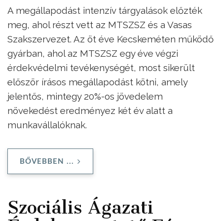
A megállapodást intenzív tárgyalások előzték
meg, ahol részt vett az MTSZSZ és a Vasas
Szakszervezet. Az öt éve Kecskeméten működő
gyárban, ahol az MTSZSZ egy éve végzi
érdekvédelmi tevékenységét, most sikerült
először írásos megállapodást kötni, amely
jelentős, mintegy 20%-os jövedelem
növekedést eredményez két év alatt a
munkavállalóknak.
BŐVEBBEN ...
Szociális Ágazati