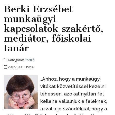
Berki Erzsébet
munkaügyi
kapcsolatok szakértő,
mediátor, főiskolai
tanár
Kategória:
Portré
2016.10.31. 19:54
„Ahhoz, hogy a munkaügyi
vitákat közvetítéssel kezelni
lehessen, azokat nyíltan fel
kellene vállalniuk a feleknek,
azzal a jó szándékkal, hogy a