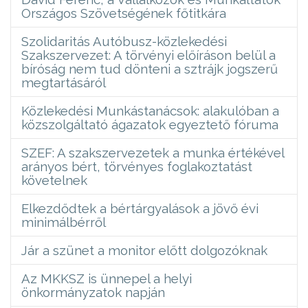
Országos Szövetségének főtitkára
Szolidaritás Autóbusz-közlekedési
Szakszervezet: A törvényi előíráson belül a
bíróság nem tud dönteni a sztrájk jogszerű
megtartásáról
Közlekedési Munkástanácsok: alakulóban a
közszolgáltató ágazatok egyeztető fóruma
SZEF: A szakszervezetek a munka értékével
arányos bért, törvényes foglakoztatást
követelnek
Elkezdődtek a bértárgyalások a jövő évi
minimálbérről
Jár a szünet a monitor előtt dolgozóknak
Az MKKSZ is ünnepel a helyi
önkormányzatok napján