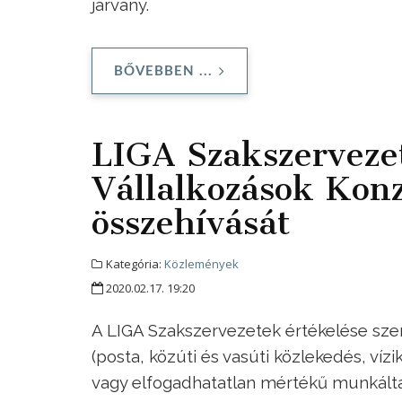
járvány.
BŐVEBBEN ...
LIGA Szakszervezet
Vállalkozások Kon
összehívását
Kategória:
Közlemények
2020.02.17. 19:20
A LIGA Szakszervezetek értékelése szeri
(posta, közúti és vasúti közlekedés, ví
vagy elfogadhatatlan mértékű munkáltat