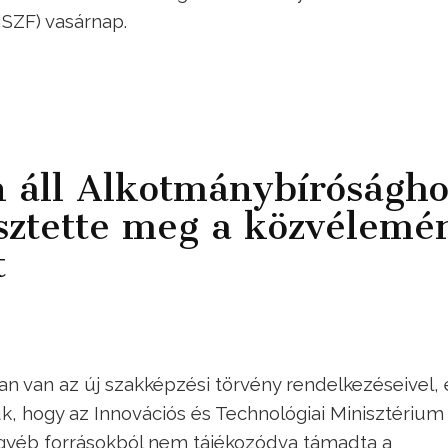
SZF) vasárnap.
 áll Alkotmánybíróságho
sztette meg a közvélemé
t
 van az új szakképzési törvény rendelkezéseivel, 
uk, hogy az Innovációs és Technológiai Minisztérium
egyéb forrásokból nem tájékozódva támadta a