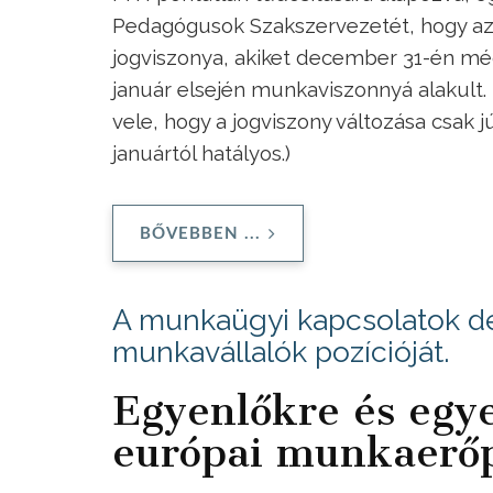
Pedagógusok Szakszervezetét, hogy az va
jogviszonya, akiket december 31-én mé
január elsején munkaviszonnyá alakult. 
vele, hogy a jogviszony változása csak j
januártól hatályos.)
BŐVEBBEN ...
A munkaügyi kapcsolatok dec
munkavállalók pozícióját.
Egyenlőkre és egy
európai munkaerőp