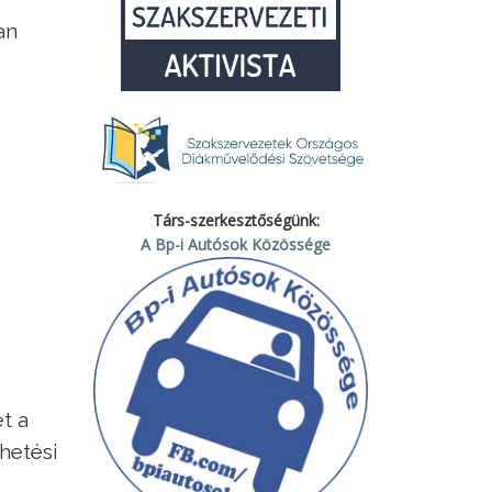
an
Társ-szerkesztőségünk:
A Bp-i Autósok Közössége
t a
hetési