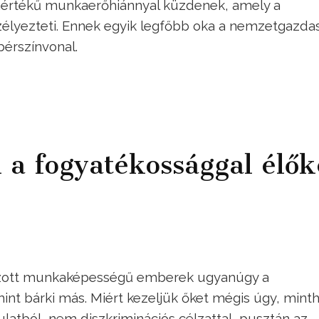
mértékű munkaerőhiánnyal küzdenek, amely a
szélyezteti. Ennek egyik legfőbb oka a nemzetgazda
bérszínvonal.
 a fogyatékossággal élők
tozott munkaképességű emberek ugyanúgy a
int bárki más. Miért kezeljük őket mégis úgy, mint
atból, nem diszkriminációs célzattal, pusztán az