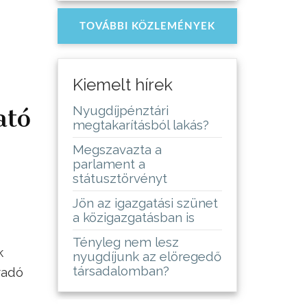
TOVÁBBI KÖZLEMÉNYEK
Kiemelt hírek
ató
Nyugdíjpénztári
megtakarításból lakás?
Megszavazta a
parlament a
státusztörvényt
Jön az igazgatási szünet
a közigazgatásban is
Tényleg nem lesz
k
nyugdíjunk az elöregedő
társadalomban?
radó