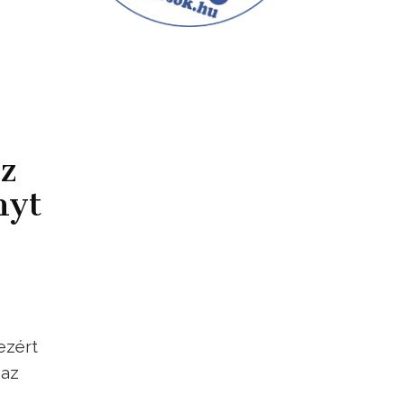
z
nyt
ezért
 az