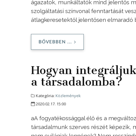
ágazatok, munkáltatók mind jelentős 
szolgáltatási színvonal fenntartását ve
átlagkeresetektől jelentősen elmaradó 
BŐVEBBEN ...
Hogyan integráljuk
a társadalomba?
Kategória:
Közlemények
2020.02.17. 15:00
aA fogyatékossággal élő és a megvál
társadalmunk szerves részét képezik, m
nem evilágiak lennének? Nem rosszindul