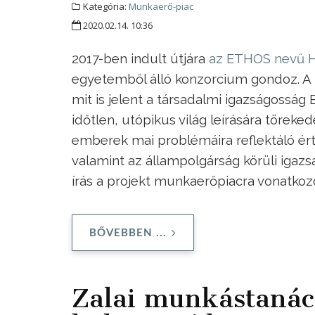
Kategória:
Munkaerő-piac
2020.02.14. 10:36
2017-ben indult útjára
az ETHOS nevű H2
egyetemből álló konzorcium gondoz. A ku
mit is jelent a társadalmi igazságoss
időtlen, utópikus világ leírására törek
emberek mai problémáira reflektáló ért
valamint az állampolgárság körüli igaz
írás a projekt munkaerőpiacra vonatkoz
BŐVEBBEN ...
Zalai munkástanács