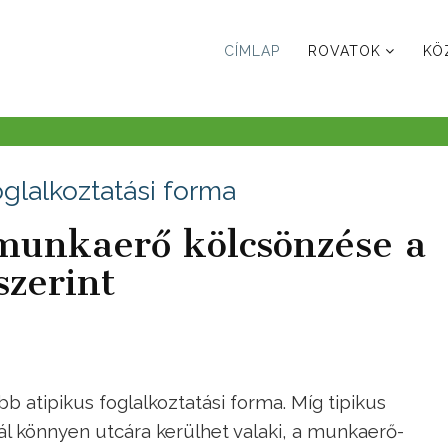
CÍMLAP
ROVATOK
KÖ
oglalkoztatási forma
 munkaerő kölcsönzése a
szerint
 atipikus foglalkoztatási forma. Míg tipikus
 könnyen utcára kerülhet valaki, a munkaerő-