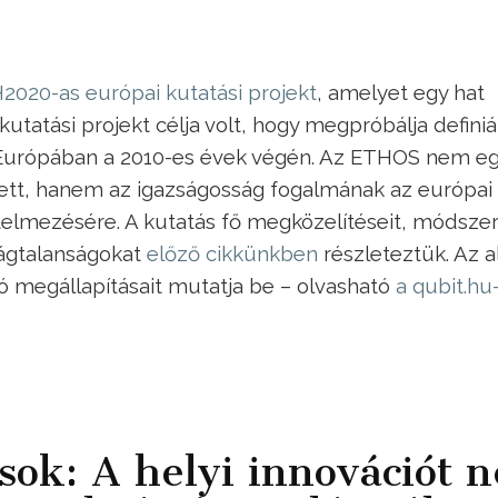
020-as európai kutatási projekt
, amelyet egy hat
tatási projekt célja volt, hogy megpróbálja definiál
ág Európában a 2010-es évek végén. Az ETHOS nem e
edett, hanem az igazságosság fogalmának az európai
elmezésére. A kutatás fő megközelítéseit, módszer
ságtalanságokat
előző cikkünkben
részleteztük. Az a
ó megállapításait mutatja be – olvasható
a qubit.hu
ok: A helyi innovációt 