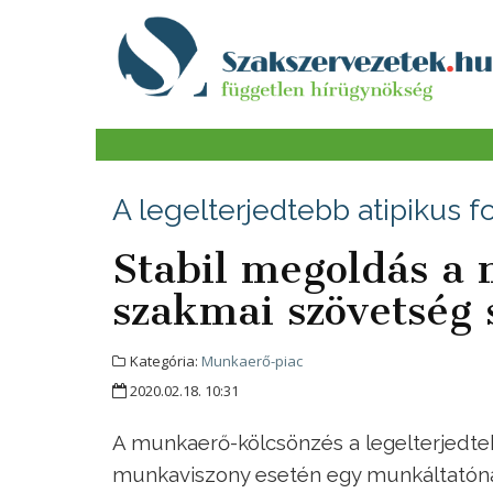
A legelterjedtebb atipikus f
Stabil megoldás a
szakmai szövetség 
Kategória:
Munkaerő-piac
2020.02.18. 10:31
A munkaerő-kölcsönzés a legelterjedtebb
munkaviszony esetén egy munkáltatónál