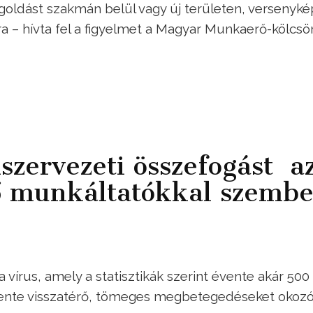
goldást szakmán belül vagy új területen, versenyk
ra – hívta fel a figyelmet a Magyar Munkaerő-kölcs
zervezeti összefogást a
tő munkáltatókkal szemb
a vírus, amely a statisztikák szerint évente akár 500
évente visszatérő, tömeges megbetegedéseket okoz