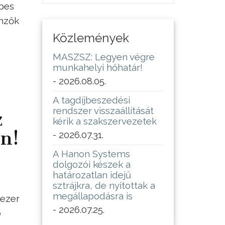
épes
önzők
Közlemények
MASZSZ: Legyen végre
munkahelyi hőhatár!
- 2026.08.05.
A tagdíjbeszedési
rendszer visszaállítását
z
kérik a szakszervezetek
en!
- 2026.07.31.
A Hanon Systems
dolgozói készek a
határozatlan idejű
sztrájkra, de nyitottak a
megállapodásra is
 ezer
- 2026.07.25.
ó