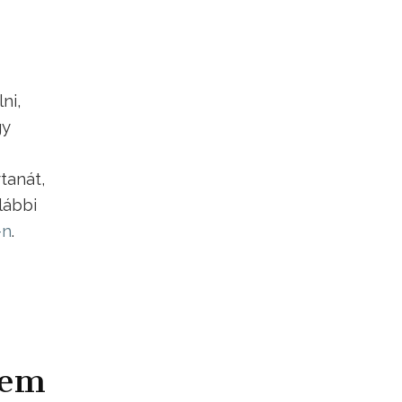
ni,
gy
tanát,
lábbi
-n
.
nem