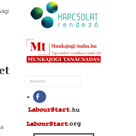
sági
et
ha