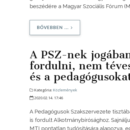
beszédére a Magyar Szociális Fórum (M
BŐVEBBEN ...
A PSZ-nek jogában
fordulni, nem téve
és a pedagógusoka
Kategória:
Közlemények
2020.02.14. 17:46
A Pedagógusok Szakszervezete tisztában
is fordult Alkotmánybírósághoz. Sajnálj
MTI pontatlan tudósítására alapozva, 