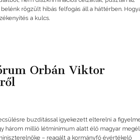
 belénk rögzült hibás felfogás áll a háttérben. Hogy
zékenyítés a kulcs.
Fórum Orbán Viktor
ről
sülésre buzdítással igyekezett elterelni a figyelme
így három millió létminimum alatt élő magyar megél
miniszterelnöke – reagált a kormányfő évértékelő