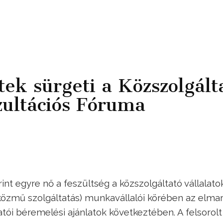
ek sürgeti a Közszolgált
zultációs Fóruma
nt egyre nő a feszültség a közszolgáltató vállalato
ziközmű szolgáltatás) munkavállalói körében az elma
ói béremelési ajánlatok következtében. A felsorolt