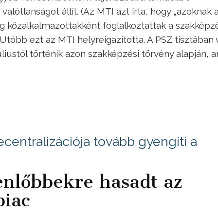
lótlanságot állít. (Az MTI azt írta, hogy „azoknak 
g közalkalmazottakként foglalkoztattak a szakképz
Utóbb ezt az MTI helyreigazította. A PSZ tisztában 
úliustól történik azon szakképzési törvény alapján, 
entralizációja tovább gyengíti a
enlőbbekre hasadt az
iac