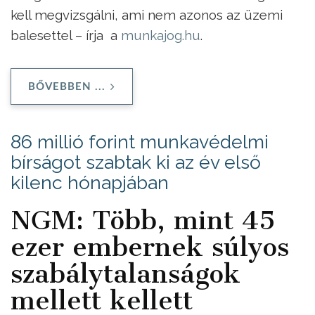
kell megvizsgálni, ami nem azonos az üzemi
balesettel – írja a
munkajog.hu
.
BŐVEBBEN ...
86 millió forint munkavédelmi
bírságot szabtak ki az év első
kilenc hónapjában
NGM: Több, mint 45
ezer embernek súlyos
szabálytalanságok
mellett kellett