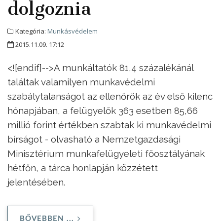
dolgoznia
Kategória:
Munkásvédelem
2015.11.09. 17:12
<![endif]-->A munkáltatók 81,4 százalékánál
találtak valamilyen munkavédelmi
szabálytalanságot az ellenőrök az év első kilenc
hónapjában, a felügyelők 363 esetben 85,66
millió forint értékben szabtak ki munkavédelmi
bírságot - olvasható a Nemzetgazdasági
Minisztérium munkafelügyeleti főosztályának
hétfőn, a tárca honlapján közzétett
jelentésében.
BŐVEBBEN ...