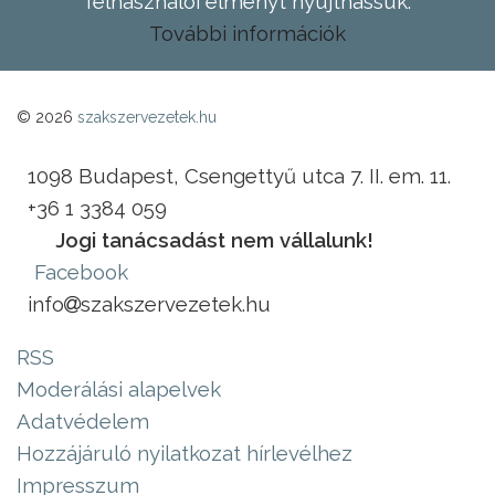
felhasználói élményt nyújthassuk.
További információk
© 2026
szakszervezetek.hu
1098 Budapest, Csengettyű utca 7. II. em. 11.
+36 1 3384 059
Jogi tanácsadást nem vállalunk!
Facebook
info
szakszervezetek.hu
RSS
Moderálási alapelvek
Adatvédelem
Hozzájáruló nyilatkozat hírlevélhez
Impresszum