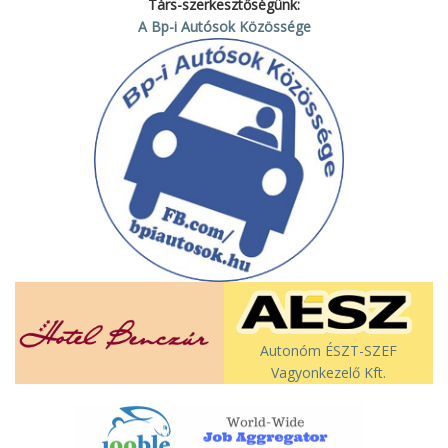
Társ-szerkesztőségünk:
A Bp-i Autósok Közössége
Autonóm ÉSZT-SZEF
Vagyonkezelő Kft.