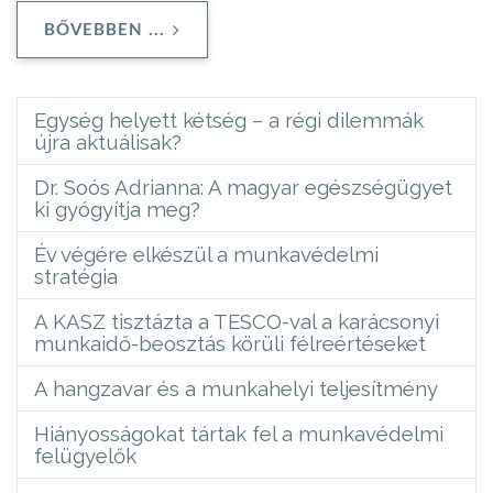
BŐVEBBEN ...
Egység helyett kétség – a régi dilemmák
újra aktuálisak?
Dr. Soós Adrianna: A magyar egészségügyet
ki gyógyítja meg?
Év végére elkészül a munkavédelmi
stratégia
A KASZ tisztázta a TESCO-val a karácsonyi
munkaidő-beosztás körüli félreértéseket
A hangzavar és a munkahelyi teljesítmény
Hiányosságokat tártak fel a munkavédelmi
felügyelők