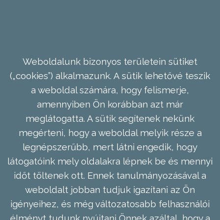
Weboldalunk bizonyos területein sütiket
(„cookies”) alkalmazunk. A sütik lehetővé teszik
a weboldal számára, hogy felismerje,
amennyiben Ön korábban azt már
meglátogatta. A sütik segítenek nekünk
megérteni, hogy a weboldal melyik része a
legnépszerűbb, mert látni engedik, hogy
látogatóink mely oldalakra lépnek be és mennyi
időt töltenek ott. Ennek tanulmányozásával a
weboldalt jobban tudjuk igazítani az Ön
igényeihez, és még változatosabb felhasználói
élményt tudunk nyújtani Önnek azáltal, hogy a