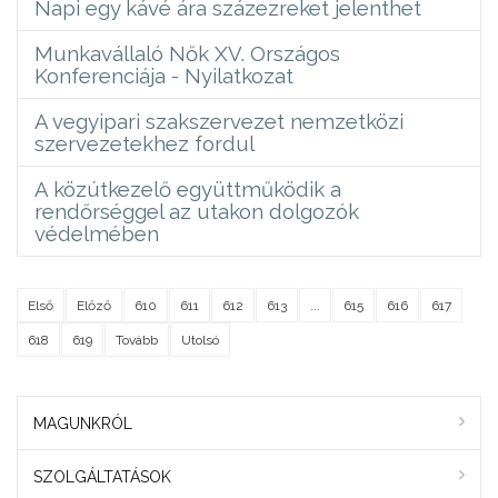
Napi egy kávé ára százezreket jelenthet
Munkavállaló Nők XV. Országos
Konferenciája - Nyilatkozat
A vegyipari szakszervezet nemzetközi
szervezetekhez fordul
A közútkezelő együttműködik a
rendőrséggel az utakon dolgozók
védelmében
Első
Előző
610
611
612
613
...
615
616
617
618
619
Tovább
Utolsó
MAGUNKRÓL
SZOLGÁLTATÁSOK