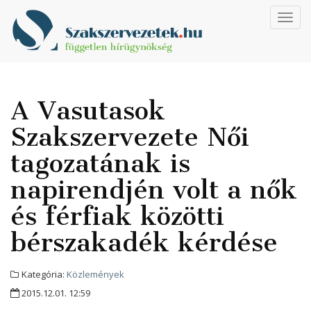
Toggl
navig
A Vasutasok
Szakszervezete Női
tagozatának is
napirendjén volt a nők
és férfiak közötti
bérszakadék kérdése
Kategória:
Közlemények
2015.12.01. 12:59