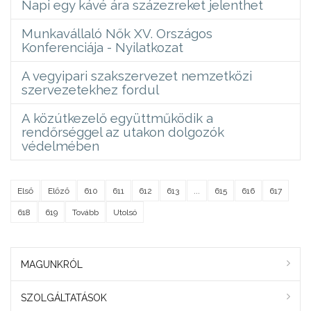
Napi egy kávé ára százezreket jelenthet
Munkavállaló Nők XV. Országos
Konferenciája - Nyilatkozat
A vegyipari szakszervezet nemzetközi
szervezetekhez fordul
A közútkezelő együttműködik a
rendőrséggel az utakon dolgozók
védelmében
Első
Előző
610
611
612
613
...
615
616
617
618
619
Tovább
Utolsó
MAGUNKRÓL
SZOLGÁLTATÁSOK