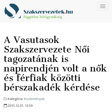
Toggl
navig
A Vasutasok
Szakszervezete Női
tagozatának is
napirendjén volt a nők
és férfiak közötti
bérszakadék kérdése
Kategória:
Közlemények
2015.12.01. 12:59