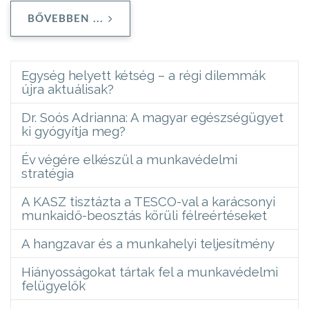
BŐVEBBEN ...
Egység helyett kétség – a régi dilemmák
újra aktuálisak?
Dr. Soós Adrianna: A magyar egészségügyet
ki gyógyítja meg?
Év végére elkészül a munkavédelmi
stratégia
A KASZ tisztázta a TESCO-val a karácsonyi
munkaidő-beosztás körüli félreértéseket
A hangzavar és a munkahelyi teljesítmény
Hiányosságokat tártak fel a munkavédelmi
felügyelők