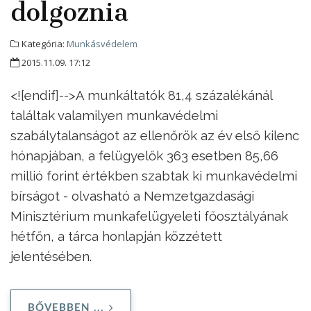
dolgoznia
Kategória:
Munkásvédelem
2015.11.09. 17:12
<![endif]-->A munkáltatók 81,4 százalékánál
találtak valamilyen munkavédelmi
szabálytalanságot az ellenőrök az év első kilenc
hónapjában, a felügyelők 363 esetben 85,66
millió forint értékben szabtak ki munkavédelmi
bírságot - olvasható a Nemzetgazdasági
Minisztérium munkafelügyeleti főosztályának
hétfőn, a tárca honlapján közzétett
jelentésében.
BŐVEBBEN ...