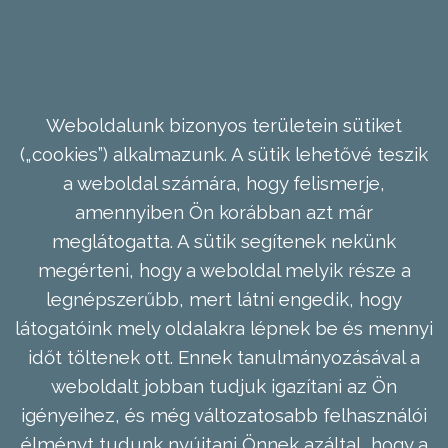
Weboldalunk bizonyos területein sütiket
(„cookies”) alkalmazunk. A sütik lehetővé teszik
a weboldal számára, hogy felismerje,
amennyiben Ön korábban azt már
meglátogatta. A sütik segítenek nekünk
megérteni, hogy a weboldal melyik része a
legnépszerűbb, mert látni engedik, hogy
látogatóink mely oldalakra lépnek be és mennyi
időt töltenek ott. Ennek tanulmányozásával a
weboldalt jobban tudjuk igazítani az Ön
igényeihez, és még változatosabb felhasználói
élményt tudunk nyújtani Önnek azáltal, hogy a