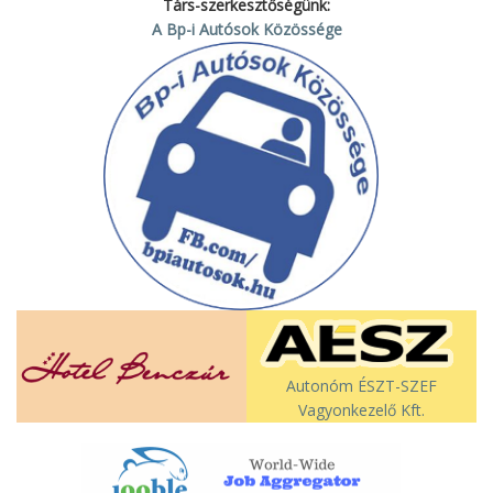
Társ-szerkesztőségünk:
A Bp-i Autósok Közössége
Autonóm ÉSZT-SZEF
Vagyonkezelő Kft.