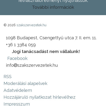
felhasználói élményt nyújthassuk.
További információk
© 2026
szakszervezetek.hu
1098 Budapest, Csengettyű utca 7. II. em. 11.
+36 1 3384 059
Jogi tanácsadást nem vállalunk!
Facebook
info
szakszervezetek.hu
RSS
Moderálási alapelvek
Adatvédelem
Hozzájáruló nyilatkozat hírlevélhez
Impresszum