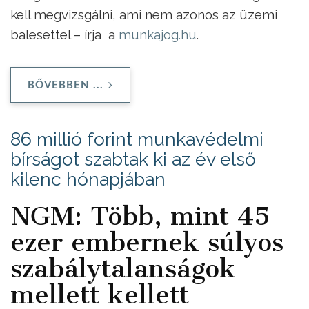
kell megvizsgálni, ami nem azonos az üzemi
balesettel – írja a
munkajog.hu
.
BŐVEBBEN ...
86 millió forint munkavédelmi
bírságot szabtak ki az év első
kilenc hónapjában
NGM: Több, mint 45
ezer embernek súlyos
szabálytalanságok
mellett kellett