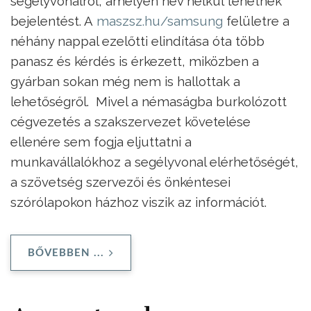
segélyvonalról, amelyen név nélkül tehetnek
bejelentést. A
maszsz.hu/samsung
felületre a
néhány nappal ezelőtti elindítása óta több
panasz és kérdés is érkezett, miközben a
gyárban sokan még nem is hallottak a
lehetőségről. Mivel a némaságba burkolózott
cégvezetés a szakszervezet követelése
ellenére sem fogja eljuttatni a
munkavállalókhoz a segélyvonal elérhetőségét,
a szövetség szervezői és önkéntesei
szórólapokon házhoz viszik az információt.
BŐVEBBEN ...