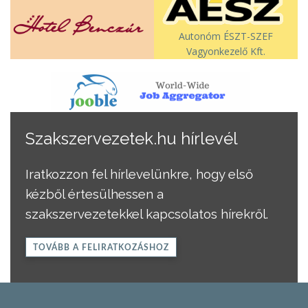
Autonóm ÉSZT-SZEF
Vagyonkezelő Kft.
Szakszervezetek.hu hírlevél
Iratkozzon fel hírlevelünkre, hogy első
kézből értesülhessen a
szakszervezetekkel kapcsolatos hírekről.
TOVÁBB A FELIRATKOZÁSHOZ