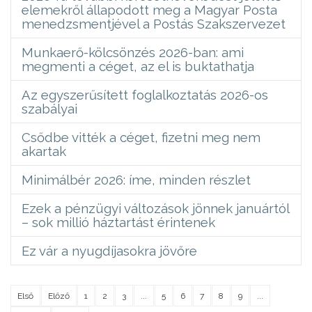
elemekről állapodott meg a Magyar Posta
menedzsmentjével a Postás Szakszervezet
Munkaerő-kölcsönzés 2026-ban: ami
megmenti a céget, az el is buktathatja
Az egyszerűsített foglalkoztatás 2026-os
szabályai
Csődbe vitték a céget, fizetni meg nem
akartak
Minimálbér 2026: íme, minden részlet
Ezek a pénzügyi változások jönnek januártól
– sok millió háztartást érintenek
Ez vár a nyugdíjasokra jövőre
Első
Előző
1
2
3
...
5
6
7
8
9
...