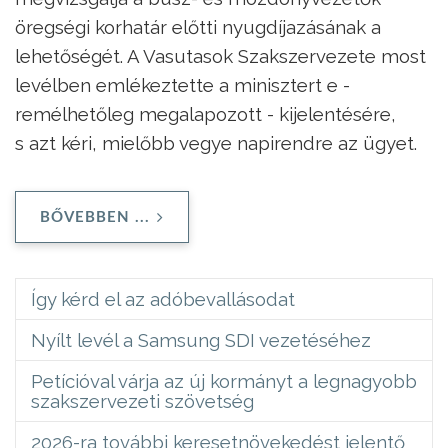
öregségi korhatár előtti nyugdíjazásának a
lehetőségét. A Vasutasok Szakszervezete most
levélben emlékeztette a minisztert e -
remélhetőleg megalapozott - kijelentésére,
s azt kéri, mielőbb vegye napirendre az ügyet.
BŐVEBBEN ...
Így kérd el az adóbevallásodat
Nyílt levél a Samsung SDI vezetéséhez
Petícióval várja az új kormányt a legnagyobb
szakszervezeti szövetség
2026-ra további keresetnövekedést jelentő