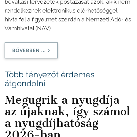
bevallási tervezetek postázását azok, akik nem
rendelkeznek elektronikus elérhetőséggel –
hívta fel a figyelmet szerdán a Nemzeti Adó- és
Vámhivatal (NAV).
BŐVEBBEN ...
Több tényezőt érdemes
átgondolni
Megugrik a nyugdíja
az újaknak, így számol
a nyugdíjhatóság
2026-ban