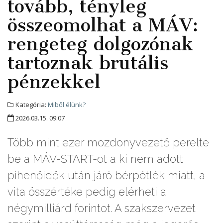
tovább, tényleg
összeomolhat a MÁV:
rengeteg dolgozónak
tartoznak brutális
pénzekkel
Kategória:
Miből élünk?
2026.03.15. 09:07
Több mint ezer mozdonyvezető perelte
be a MÁV-START-ot a ki nem adott
pihenőidők után járó bérpótlék miatt, a
vita összértéke pedig elérheti a
négymilliárd forintot. A szakszervezet