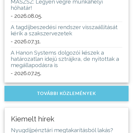
MASZSZ: Legyen végre munkahelyi
hőhatár!
- 2026.08.05.
A tagdíjbeszedési rendszer visszaállítását
kérik a szakszervezetek
- 2026.07.31.
A Hanon Systems dolgozói készek a
határozatlan idejű sztrájkra, de nyitottak a
megállapodásra is
- 2026.07.25.
TOVÁBBI KÖZLEMÉNYEK
Kiemelt hírek
Nyugdíjpénztári megtakarításból lakás?