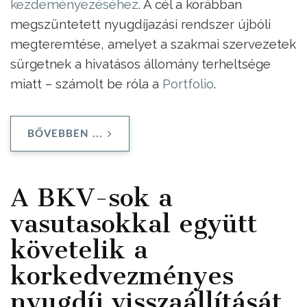
kezdeményezéséhez
. A cél a korábban
megszüntetett nyugdíjazási rendszer újbóli
megteremtése, amelyet a szakmai szervezetek
sürgetnek a hivatásos állomány terheltsége
miatt – számolt be róla a
Portfolio
.
BŐVEBBEN ...
A BKV-sok a
vasutasokkal együtt
követelik a
korkedvezményes
nyugdíj visszaállítását