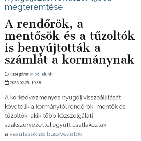
megteremtése
A rendőrök, a
mentősök és a tűzoltók
is benyújtották a
számlát a kormánynak
Kategória:
Miből élünk?
2026.02.25. 10:38
A korkedvezményes nyugdíj visszaállítását
követelik a kormánytól rendőrök, mentők és
tűzoltók, akik több közszolgálati
szakszervezettel együtt csatlakoztak
a
vasutasok és buszvezetők