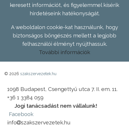
keresett információt, és figyelemmel kísérik
hirdetéseink hatékonyságát.
A weboldalon cookie-kat használunk, hogy
biztonságos böngészés mellett a legjobb
felhasználói élményt nyújthassuk.
További információk
© 2026
szakszervezetek.hu
1098 Budapest, Csengettyű utca 7. II. em. 11.
+36 1 3384 059
Jogi tanácsadást nem vállalunk!
Facebook
info
szakszervezetek.hu