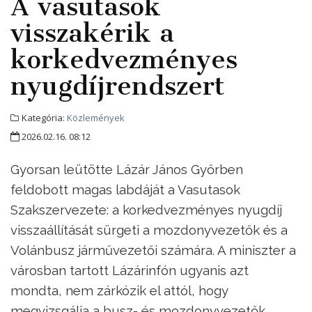
A vasutasok
visszakérik a
korkedvezményes
nyugdíjrendszert
Kategória:
Közlemények
2026.02.16. 08:12
Gyorsan leütötte Lázár János Győrben
feldobott magas labdáját a Vasutasok
Szakszervezete: a korkedvezményes nyugdíj
visszaállítását sürgeti a mozdonyvezetők és a
Volánbusz járművezetői számára. A miniszter a
városban tartott Lázárinfón ugyanis azt
mondta, nem zárkózik el attól, hogy
megvizsgálja a busz- és mozdonyvezetők