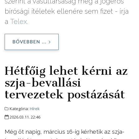
szerint a vasúttársaság még a jogerős
bírósági ítéletek ellenére sem fizet - írja
a
Telex.
BŐVEBBEN ...
Hétfőig lehet kérni az
szja-bevallási
tervezetek postázását
Kategória:
Hírek
2026.03.11. 22:46
Még öt napig, március 16-ig kérhetik az szja-