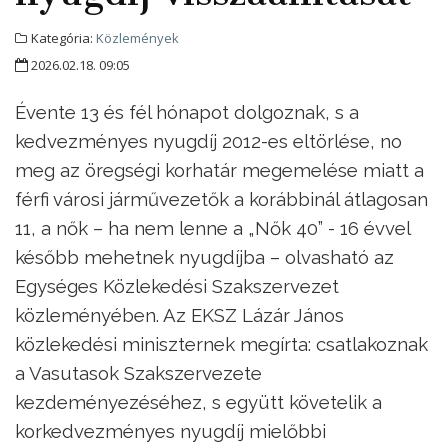
Kategória:
Közlemények
2026.02.18. 09:05
Évente 13 és fél hónapot dolgoznak, s a
kedvezményes nyugdíj 2012-es eltörlése, no
meg az öregségi korhatár megemelése miatt a
férfi városi járművezetők a korábbinál átlagosan
11, a nők – ha nem lenne a „Nők 40” - 16 évvel
később mehetnek nyugdíjba – olvasható az
Egységes Közlekedési Szakszervezet
közleményében. Az EKSZ Lázár János
közlekedési miniszternek megírta: csatlakoznak
a Vasutasok Szakszervezete
kezdeményezéséhez, s együtt követelik a
korkedvezményes nyugdíj mielőbbi