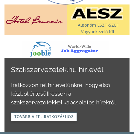
Autonóm ÉSZT-SZEF
Vagyonkezelő Kft.
Szakszervezetek.hu hírlevél
Iratkozzon fel hírlevelünkre, hogy első
kézből értesülhessen a
szakszervezetekkel kapcsolatos hírekről.
TOVÁBB A FELIRATKOZÁSHOZ