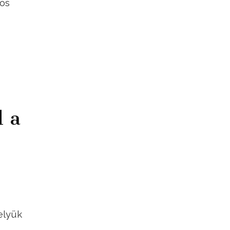
-ös
l a
elyük