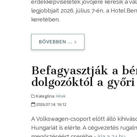
érdekképviseletek jövőjére keresik a v
legjobbjait 2026. július 7-én, a Hotel 
keretében.
BŐVEBBEN ...
Befagyasztják a bér
dolgozóktól a győr
Kategória:
Hírek
2026.07.14. 16:12
A Volkswagen-csoport előtt álló kihívások
Hungariát is elérte. A cégvezetés rugal
megőrzéséért cserébe -
írja a 24.hu
.