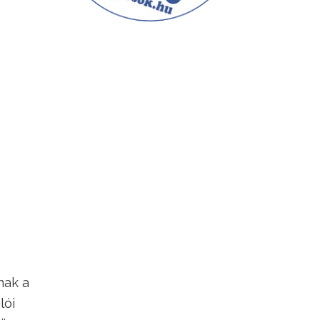
nak a
lói