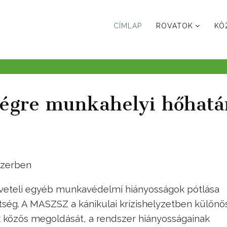
CÍMLAP
ROVATOK
KÖ
égre munkahelyi hőhatá
szerben
öveteli egyéb munkavédelmi hiányosságok pótlása
tség. A MASZSZ a kánikulai krízishelyzetben különö
közös megoldását, a rendszer hiányosságainak