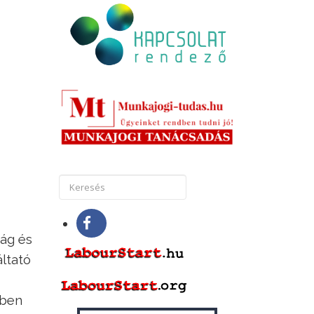
ság és
áltató
sben