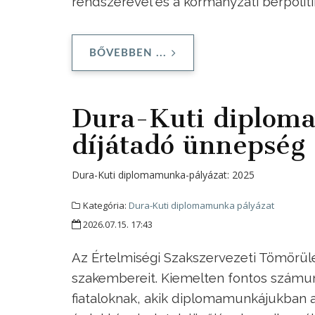
rendszerével és a kormányzati bérpolit
BŐVEBBEN ...
Dura-Kuti diplom
díjátadó ünnepség
Dura-Kuti diplomamunka-pályázat:
2025
Kategória:
Dura-Kuti diplomamunka pályázat
2026.07.15. 17:43
Az Értelmiségi Szakszervezeti Tömörülés
szakembereit. Kiemelten fontos számun
fiataloknak, akik diplomamunkájukban a