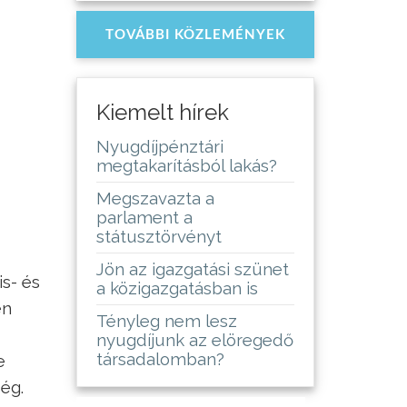
TOVÁBBI KÖZLEMÉNYEK
Kiemelt hírek
Nyugdíjpénztári
megtakarításból lakás?
Megszavazta a
parlament a
státusztörvényt
Jön az igazgatási szünet
is- és
a közigazgatásban is
en
Tényleg nem lesz
nyugdíjunk az elöregedő
társadalomban?
e
ég.