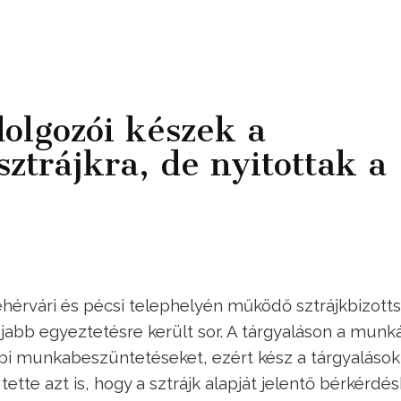
olgozói készek a
sztrájkra, de nyitottak a
hérvári és pécsi telephelyén működő sztrájkbizott
újabb egyeztetésre került sor. A tárgyaláson a munk
ábbi munkabeszüntetéseket, ezért kész a tárgyalások
ette azt is, hogy a sztrájk alapját jelentő bérkérdé