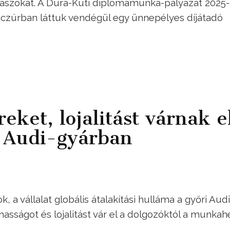
álaszokat. A Dura-Kuti diplomamunka-pályázat 2025
Benczúrban láttuk vendégül egy ünnepélyes díjátadó
eket, lojalitást várnak e
i Audi-gyárban
, a vállalat globális átalakítási hulláma a győri Audi
masságot és lojalitást vár el a dolgozóktól a munkah