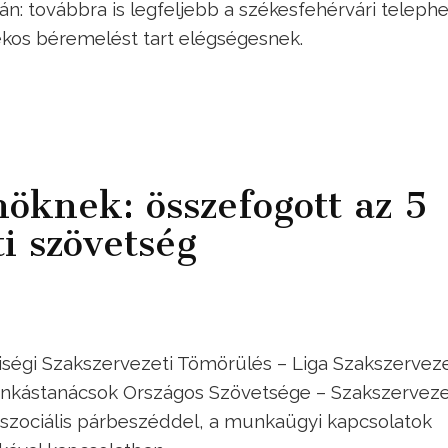
ján: továbbra is legfeljebb a székesfehérvári teleph
lékos béremelést tart elégségesnek.
nöknek: összefogott az 5
i szövetség
iségi Szakszervezeti Tömörülés – Liga Szakszervez
nkástanácsok Országos Szövetsége – Szakszervez
szociális párbeszéddel, a munkaügyi kapcsolatok