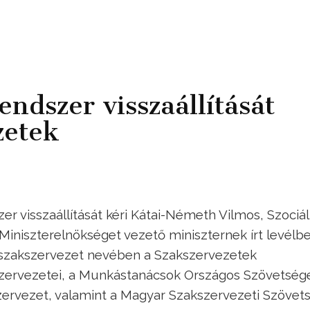
endszer visszaállítását
zetek
r visszaállítását kéri Kátai-Németh Vilmos, Szociál
 Miniszterelnökséget vezető miniszternek írt levélb
 szakszervezet nevében a Szakszervezetek
zervezetei, a Munkástanácsok Országos Szövetség
zervezet, valamint a Magyar Szakszervezeti Szövets