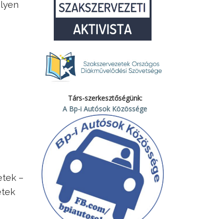
elyen
Társ-szerkesztőségünk:
A Bp-i Autósok Közössége
etek –
etek