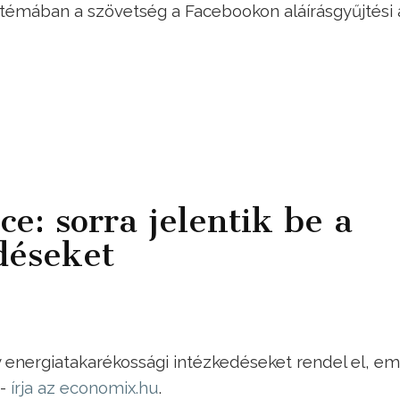
A témában a szövetség a Facebookon aláírásgyűjtési 
ce: sorra jelentik be a
déseket
y energiatakarékossági intézkedéseket rendel el, em
 -
írja az economix.hu
.