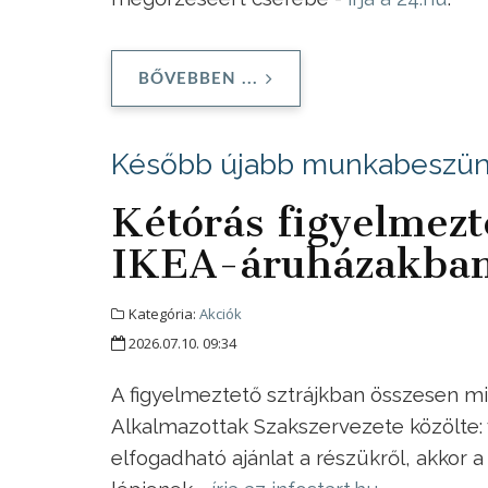
BŐVEBBEN ...
Később újabb munkabeszünt
Kétórás figyelmezte
IKEA-áruházakba
Kategória:
Akciók
2026.07.10. 09:34
A figyelmeztető sztrájkban összesen mi
Alkalmazottak Szakszervezete közölte: v
elfogadható ajánlat a részükről, akkor 