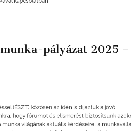
ikával kapcsolatban
amunka-pályázat 2025 –
sel (ÉSZT) közösen az idén is díjaztuk a jövő
kra, hogy fórumot és elismerést biztosítsunk azok
 munka világának aktuális kérdéseire, a munkaválla