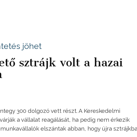
etés jöhet
tő sztrájk volt a hazai
n
ntegy 300 dolgozó vett részt. A Kereskedelmi
árják a vállalat reagálását, ha pedig nem érkezik
a munkavállalók elszántak abban, hogy újra sztrájkb