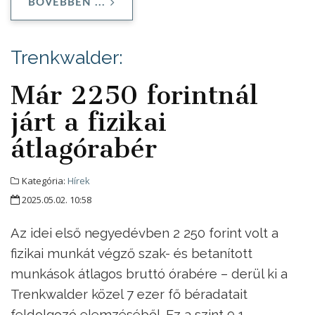
BŐVEBBEN ...
Trenkwalder:
Már 2250 forintnál
járt a fizikai
átlagórabér
Kategória:
Hírek
2025.05.02. 10:58
Az idei első negyedévben 2 250 forint volt a
fizikai munkát végző szak- és betanított
munkások átlagos bruttó órabére – derül ki a
Trenkwalder közel 7 ezer fő béradatait
feldolgozó elemzéséből. Ez a szint 9,1