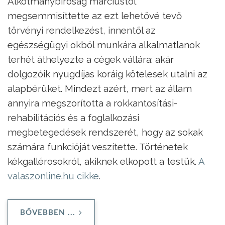
Alkotmánybíróság márciustól
megsemmisíttette az ezt lehetővé tevő
törvényi rendelkezést, innentől az
egészségügyi okból munkára alkalmatlanok
terhét áthelyezte a cégek vállára: akár
dolgozóik nyugdíjas koráig kötelesek utalni az
alapbérüket. Mindezt azért, mert az állam
annyira megszorította a rokkantosítási-
rehabilitációs és a foglalkozási
megbetegedések rendszerét, hogy az sokak
számára funkcióját veszítette. Történetek
kékgallérosokról, akiknek elkopott a testük.
A
valaszonline.hu cikke
.
BŐVEBBEN ...