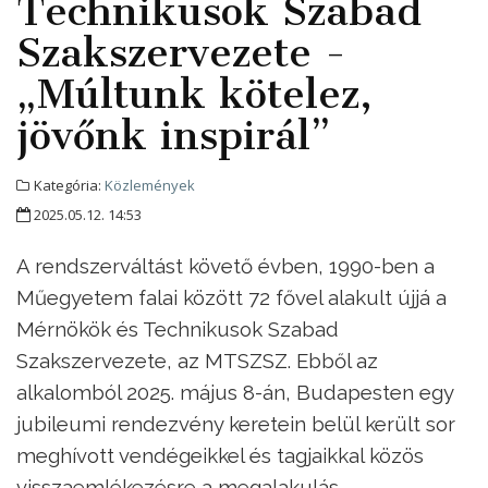
Technikusok Szabad
Szakszervezete -
„Múltunk kötelez,
jövőnk inspirál”
Kategória:
Közlemények
2025.05.12. 14:53
A rendszerváltást követő évben, 1990-ben a
Műegyetem falai között 72 fővel alakult újjá a
Mérnökök és Technikusok Szabad
Szakszervezete, az MTSZSZ. Ebből az
alkalomból 2025. május 8-án, Budapesten egy
jubileumi rendezvény keretein belül került sor
meghívott vendégeikkel és tagjaikkal közös
visszaemlékezésre a megalakulás