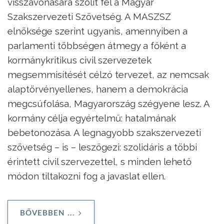
visszavonására szólít fel a Magyar
Szakszervezeti Szövetség. A MASZSZ
elnöksége szerint ugyanis, amennyiben a
parlamenti többségen átmegy a főként a
kormánykritikus civil szervezetek
megsemmisítését célzó tervezet, az nemcsak
alaptörvényellenes, hanem a demokrácia
megcsúfolása, Magyarország szégyene lesz. A
kormány célja egyértelmű: hatalmának
bebetonozása. A legnagyobb szakszervezeti
szövetség – is – leszögezi: szolidáris a többi
érintett civil szervezettel, s minden lehető
módon tiltakozni fog a javaslat ellen.
BŐVEBBEN ...