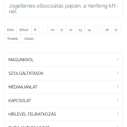
Jogellenes elbocsátás pápán, a Yanfeng kft-
nél
Első
Előző
8
...
10
11
12
13
14
...
16
17
Tovább
Utolsó
MAGUNKRÓL
SZOLGÁLTATÁSOK
MÉDIAAJÁNLAT
KAPCSOLAT
HÍRLEVÉL FELIRATKOZÁS