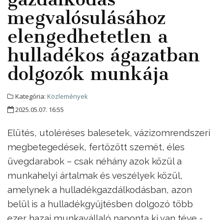
megvalósulásához
elengedhetetlen a
hulladékos ágazatban
dolgozók munkája
Kategória:
Közlemények
2025.05.07. 16:55
Elütés, utoléréses balesetek, vázizomrendszeri
megbetegedések, fertőzött szemét, éles
üvegdarabok – csak néhány azok közül a
munkahelyi ártalmak és veszélyek közül,
amelynek a hulladékgazdálkodásban, azon
belül is a hulladékgyűjtésben dolgozó több
ezer hazai munkavállaló naponta ki van téve -