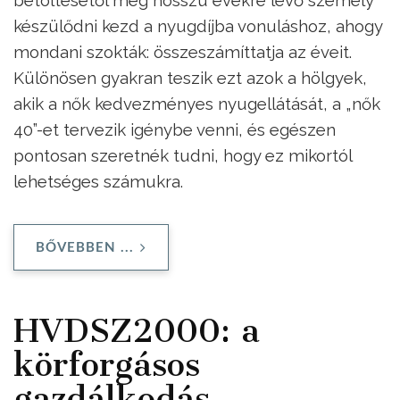
betöltésétől még hosszú évekre lévő személy
készülődni kezd a nyugdíjba vonuláshoz, ahogy
mondani szokták: összeszámíttatja az éveit.
Különösen gyakran teszik ezt azok a hölgyek,
akik a nők kedvezményes nyugellátását, a „nők
40”-et tervezik igénybe venni, és egészen
pontosan szeretnék tudni, hogy ez mikortól
lehetséges számukra.
BŐVEBBEN ...
HVDSZ2000: a
körforgásos
gazdálkodás