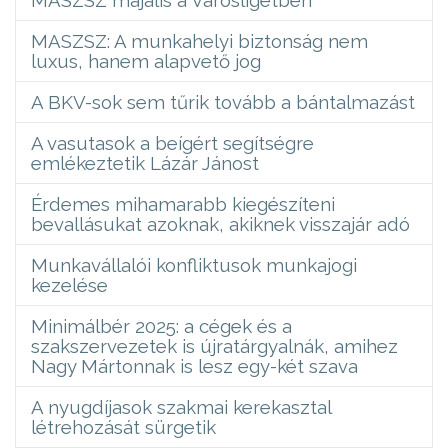
MASZSZ: A munkahelyi biztonság nem
luxus, hanem alapvető jog
A BKV-sok sem tűrik tovább a bántalmazást
A vasutasok a beígért segítségre
emlékeztetik Lázár Jánost
Érdemes mihamarabb kiegészíteni
bevallásukat azoknak, akiknek visszajár adó
Munkavállalói konfliktusok munkajogi
kezelése
Minimálbér 2025: a cégek és a
szakszervezetek is újratárgyalnák, amihez
Nagy Mártonnak is lesz egy-két szava
A nyugdíjasok szakmai kerekasztal
létrehozását sürgetik