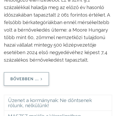
százalékkal haladja meg az előző év hasonló
időszakában tapasztalt 2 061 forintos értéket. A
felsőbb bérkategóriákban ennél mérsékeltebb
volt a bérnövekedés üteme: a Moore Hungary
több mint 60, zömmel nemzetközi tulajdonú
hazai vállalat mintegy 500 középvezetője
esetében 2024 első negyedévéhez képest 7,4
százalékos bérnövekedést tapasztalt.
BŐVEBBEN ...
Üzenet a kormánynak: Ne döntsenek
rólunk, nélkülünk!
MASZSZ majális a Városligetben