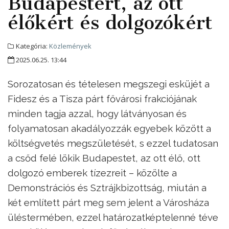
Budapestért, az ott
élőkért és dolgozókért
Kategória:
Közlemények
2025.06.25. 13:44
Sorozatosan és tételesen megszegi esküjét a
Fidesz és a Tisza párt fővárosi frakciójának
minden tagja azzal, hogy látványosan és
folyamatosan akadályozzák egyebek között a
költségvetés megszületését, s ezzel tudatosan
a csőd felé lökik Budapestet, az ott élő, ott
dolgozó emberek tízezreit – közölte a
Demonstrációs és Sztrájkbizottság, miután a
két említett párt meg sem jelent a Városháza
üléstermében, ezzel határozatképtelenné téve