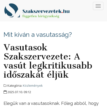
Toggl
navig
Mit kíván a vasutasság?
Vasutasok
Szakszervezete: A
vasút legkritikusabb
időszakát éljük
Kategória:
Közlemények
2025.07.10. 09:12
Elegük van a vasutasoknak. Főleg abból, hogy