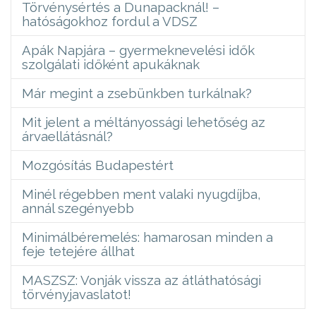
Törvénysértés a Dunapacknál! –
hatóságokhoz fordul a VDSZ
Apák Napjára – gyermeknevelési idők
szolgálati időként apukáknak
Már megint a zsebünkben turkálnak?
Mit jelent a méltányossági lehetőség az
árvaellátásnál?
Mozgósítás Budapestért
Minél régebben ment valaki nyugdíjba,
annál szegényebb
Minimálbéremelés: hamarosan minden a
feje tetejére állhat
MASZSZ: Vonják vissza az átláthatósági
törvényjavaslatot!