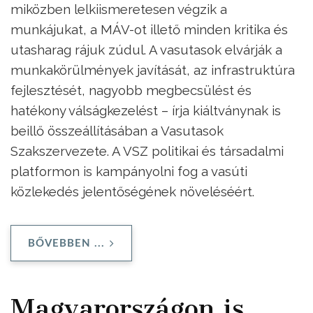
miközben lelkiismeretesen végzik a
munkájukat, a MÁV-ot illető minden kritika és
utasharag rájuk zúdul. A vasutasok elvárják a
munkakörülmények javítását, az infrastruktúra
fejlesztését, nagyobb megbecsülést és
hatékony válságkezelést – írja kiáltványnak is
beillő összeállításában a Vasutasok
Szakszervezete. A VSZ politikai és társadalmi
platformon is kampányolni fog a vasúti
közlekedés jelentőségének növeléséért.
BŐVEBBEN ...
Magyarországon is