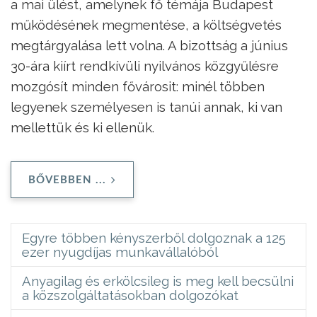
a mai ülést, amelynek fő témája Budapest
működésének megmentése, a költségvetés
megtárgyalása lett volna. A bizottság a június
30-ára kiírt rendkívüli nyilvános közgyűlésre
mozgósít minden fővárosit: minél többen
legyenek személyesen is tanúi annak, ki van
mellettük és ki ellenük.
BŐVEBBEN ...
Egyre többen kényszerből dolgoznak a 125
ezer nyugdíjas munkavállalóból
Anyagilag és erkölcsileg is meg kell becsülni
a közszolgáltatásokban dolgozókat