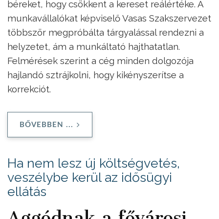
béreket, hogy csökkent a kereset reálértéke. A
munkavállalókat képviselő Vasas Szakszervezet
többször megpróbálta tárgyalással rendezni a
helyzetet, ám a munkáltató hajthatatlan.
Felmérések szerint a cég minden dolgozója
hajlandó sztrájkolni, hogy kikényszerítse a
korrekciót.
BŐVEBBEN ...
Ha nem lesz új költségvetés,
veszélybe kerül az idősügyi
ellátás
Aggódnak a fővárosi