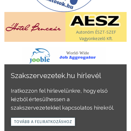
Autonóm ÉSZT-SZEF
Vagyonkezelő Kft.
Szakszervezetek.hu hírlevél
Iratkozzon fel hírlevelünkre, hogy első
kézből értesülhessen a
szakszervezetekkel kapcsolatos hírekről.
TOVÁBB A FELIRATKOZÁSHOZ