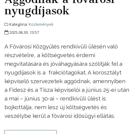
nyugdíjasok
Kategória:
Közlemények
2025.06.30. 13:57
A Fővárosi Közgyűlés rendkívüli ülésén való
részvételre, a költségvetés érdemi
megvitatására és jóváhagyására szólítják fel a
nyugdíjasok is a frakciótagokat. A korosztályt
képviselő szervezetek aggódnak, amennyiben
a Fidesz és a Tisza képviselői a június 25-ei után
a mai – június 30-ai – rendkívüli ülést is
bojkottálja, nem lesz új költségvetés és
veszélybe kerül a fővárosi idősügyi ellátás.