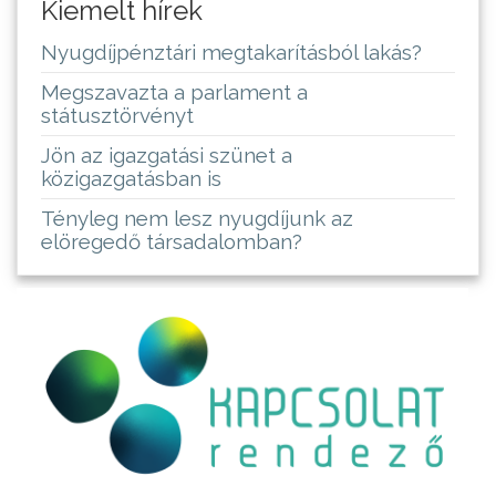
Kiemelt hírek
Nyugdíjpénztári megtakarításból lakás?
Megszavazta a parlament a
státusztörvényt
Jön az igazgatási szünet a
közigazgatásban is
Tényleg nem lesz nyugdíjunk az
elöregedő társadalomban?