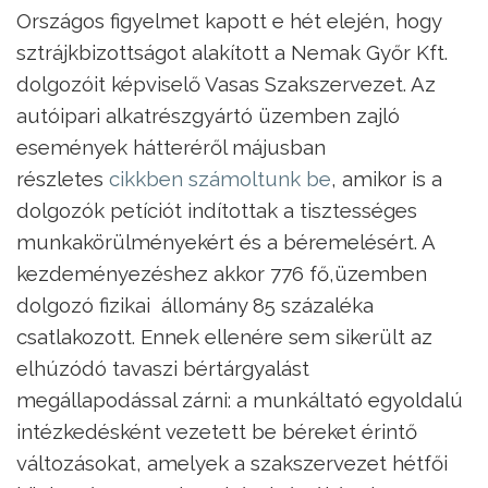
Országos figyelmet kapott e hét elején, hogy
sztrájkbizottságot alakított a Nemak Győr Kft.
dolgozóit képviselő Vasas Szakszervezet. Az
autóipari alkatrészgyártó üzemben zajló
események hátteréről májusban
részletes
cikkben számoltunk be
, amikor is a
dolgozók petíciót indítottak a tisztességes
munkakörülményekért és a béremelésért. A
kezdeményezéshez akkor 776 fő,üzemben
dolgozó fizikai állomány 85 százaléka
csatlakozott. Ennek ellenére sem sikerült az
elhúzódó tavaszi bértárgyalást
megállapodással zárni: a munkáltató egyoldalú
intézkedésként vezetett be béreket érintő
változásokat, amelyek a szakszervezet hétfői