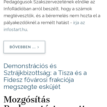
Pedagógusok Szakszervezetének elnöke az
InfoRádióban arról beszélt, hogy a számok
megtévesztők, és a béremelés nem hozta el a
pályakezdőknél a remélt hatást -
írja az
infostart.hu
.
BŐVEBBEN ...
Demonstrációs és
Sztrájkbizottság: a Tisza és a
Fidesz fővárosi frakciója
megszegte esküjét
Mozgósítás