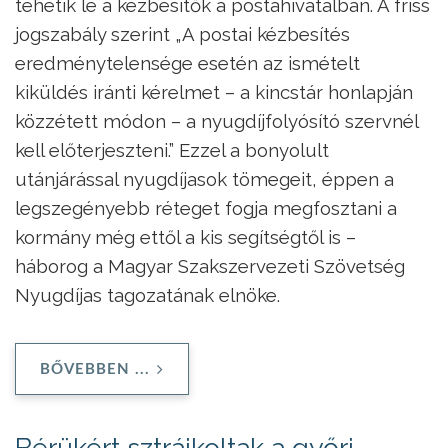
tehetik le a kézbesítők a postahivatalban. A friss
jogszabály szerint „A postai kézbesítés
eredménytelensége esetén az ismételt
kiküldés iránti kérelmet – a kincstár honlapján
közzétett módon – a nyugdíjfolyósító szervnél
kell előterjeszteni.” Ezzel a bonyolult
utánjárással nyugdíjasok tömegeit, éppen a
legszegényebb réteget fogja megfosztani a
kormány még ettől a kis segítségtől is –
háborog a Magyar Szakszervezeti Szövetség
Nyugdíjas tagozatának elnöke.
BŐVEBBEN ...
Bérükért sztrájkoltak a győri