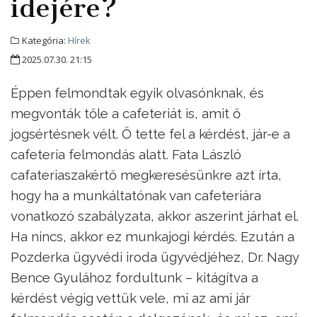
idejére?
Kategória:
Hírek
2025.07.30. 21:15
Éppen felmondtak egyik olvasónknak, és
megvonták tőle a cafeteriát is, amit ő
jogsértésnek vélt. Ő tette fel a kérdést, jár-e a
cafeteria felmondás alatt. Fata László
cafateriaszakértő megkeresésünkre azt írta,
hogy ha a munkáltatónak van cafeteriára
vonatkozó szabályzata, akkor aszerint járhat el.
Ha nincs, akkor ez munkajogi kérdés. Ezután a
Pozderka ügyvédi iroda ügyvédjéhez, Dr. Nagy
Bence Gyulához fordultunk – kitágítva a
kérdést végig vettük vele, mi az ami jár