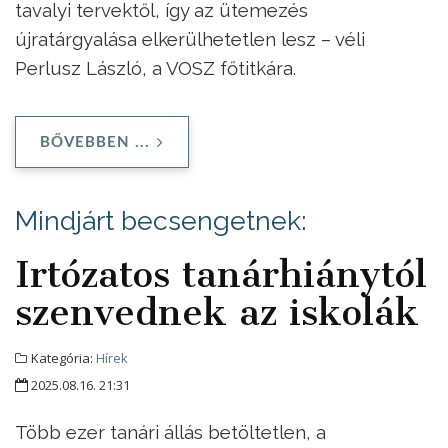
tavalyi tervektől, így az ütemezés
újratárgyalása elkerülhetetlen lesz – véli
Perlusz László, a VOSZ főtitkára.
BŐVEBBEN ...
Mindjárt becsengetnek:
Irtózatos tanárhiánytól
szenvednek az iskolák
Kategória:
Hírek
2025.08.16. 21:31
Több ezer tanári állás betöltetlen, a