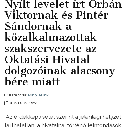
Nyílt levelet írt Orbán
Viktornak és Pintér
Sándornak a
közalkalmazottak
szakszervezete az
Oktatási Hivatal
dolgozóinak alacsony
bére miatt
Kategória:
Miből élünk?
2025.08.25. 19:51
Az érdekképviselet szerint a jelenlegi helyzet
tarthatatlan, a hivatalnál történő felmondások