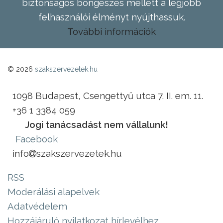
biztonságos böngészés mellett a legjobb
felhasználói élményt nyújthassuk.
További információk
© 2026
szakszervezetek.hu
1098 Budapest, Csengettyű utca 7. II. em. 11.
+36 1 3384 059
Jogi tanácsadást nem vállalunk!
Facebook
info
szakszervezetek.hu
RSS
Moderálási alapelvek
Adatvédelem
Hozzájáruló nyilatkozat hírlevélhez