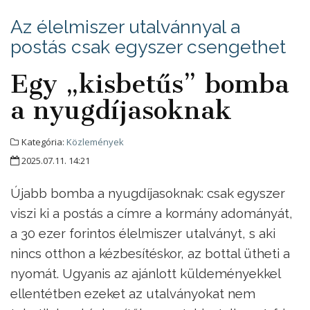
Az élelmiszer utalvánnyal a
postás csak egyszer csengethet
Egy „kisbetűs” bomba
a nyugdíjasoknak
Kategória:
Közlemények
2025.07.11. 14:21
Újabb bomba a nyugdíjasoknak: csak egyszer
viszi ki a postás a címre a kormány adományát,
a 30 ezer forintos élelmiszer utalványt, s aki
nincs otthon a kézbesítéskor, az bottal ütheti a
nyomát. Ugyanis az ajánlott küldeményekkel
ellentétben ezeket az utalványokat nem