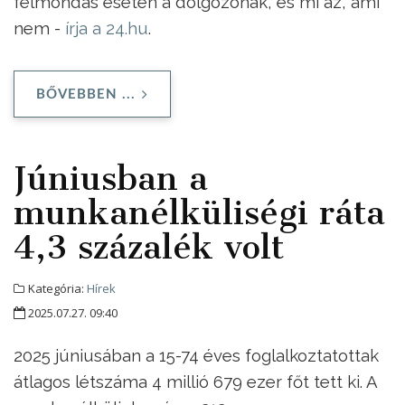
felmondás esetén a dolgozónak, és mi az, ami
nem -
írja a 24.hu
.
BŐVEBBEN ...
Júniusban a
munkanélküliségi ráta
4,3 százalék volt
Kategória:
Hírek
2025.07.27. 09:40
2025 júniusában a 15-74 éves foglalkoztatottak
átlagos létszáma 4 millió 679 ezer főt tett ki. A