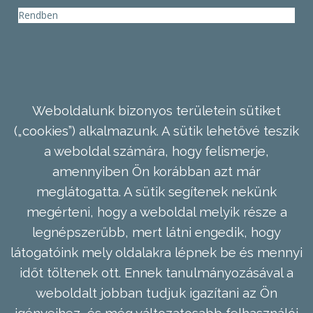
Rendben
Weboldalunk bizonyos területein sütiket
(„cookies”) alkalmazunk. A sütik lehetővé teszik
a weboldal számára, hogy felismerje,
amennyiben Ön korábban azt már
meglátogatta. A sütik segítenek nekünk
megérteni, hogy a weboldal melyik része a
legnépszerűbb, mert látni engedik, hogy
látogatóink mely oldalakra lépnek be és mennyi
időt töltenek ott. Ennek tanulmányozásával a
weboldalt jobban tudjuk igazítani az Ön
igényeihez, és még változatosabb felhasználói