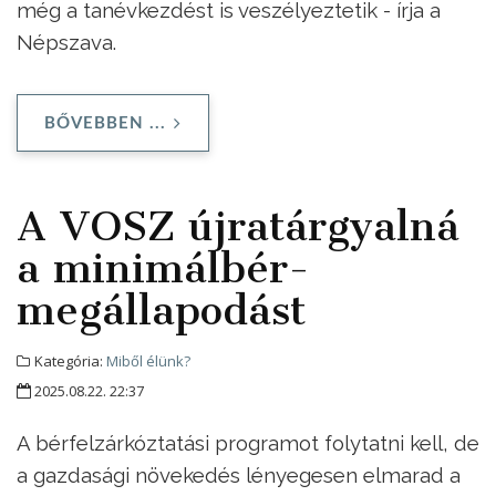
még a tanévkezdést is veszélyeztetik - írja a
Népszava.
BŐVEBBEN ...
A VOSZ újratárgyalná
a minimálbér-
megállapodást
Kategória:
Miből élünk?
2025.08.22. 22:37
A bérfelzárkóztatási programot folytatni kell, de
a gazdasági növekedés lényegesen elmarad a