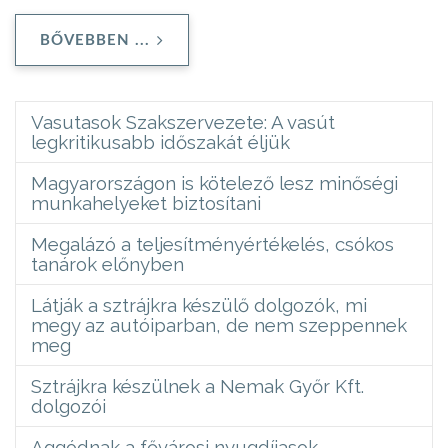
BŐVEBBEN ...
Vasutasok Szakszervezete: A vasút
legkritikusabb időszakát éljük
Magyarországon is kötelező lesz minőségi
munkahelyeket biztosítani
Megalázó a teljesítményértékelés, csókos
tanárok előnyben
Látják a sztrájkra készülő dolgozók, mi
megy az autóiparban, de nem szeppennek
meg
Sztrájkra készülnek a Nemak Győr Kft.
dolgozói
Aggódnak a fővárosi nyugdíjasok