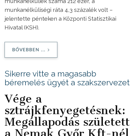
munkanélküliek száma 212 ezer, a
munkanélküliségi ráta 4,3 százalék volt –
jelentette pénteken a Központi Statisztikai
Hivatal (KSH).
BŐVEBBEN ...
Sikerre vitte a magasabb
béremelés ügyét a szakszervezet
Vége a
sztrájkfenyegetésnek:
Megállapodás született
a Nemak Győr Kft-nél