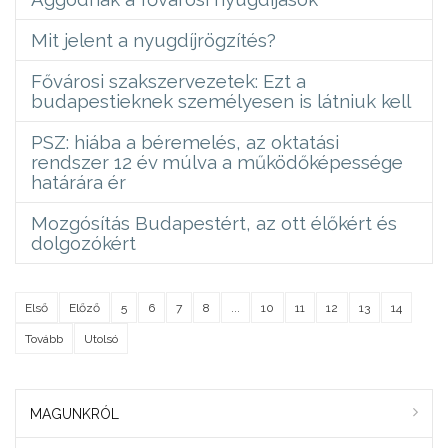
Mit jelent a nyugdíjrögzítés?
Fővárosi szakszervezetek: Ezt a
budapestieknek személyesen is látniuk kell
PSZ: hiába a béremelés, az oktatási
rendszer 12 év múlva a működőképessége
határára ér
Mozgósítás Budapestért, az ott élőkért és
dolgozókért
Első
Előző
5
6
7
8
...
10
11
12
13
14
Tovább
Utolsó
MAGUNKRÓL