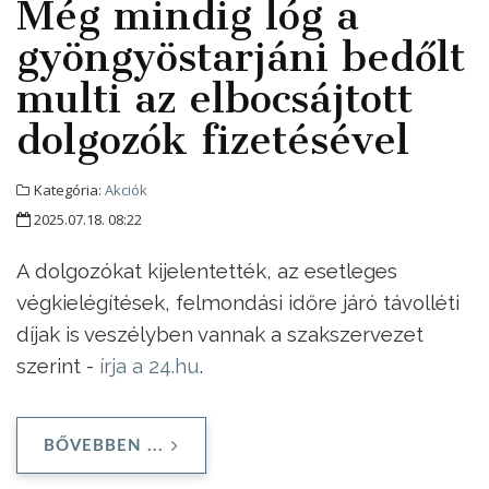
Még mindig lóg a
gyöngyöstarjáni bedőlt
multi az elbocsájtott
dolgozók fizetésével
Kategória:
Akciók
2025.07.18. 08:22
A dolgozókat kijelentették, az esetleges
végkielégítések, felmondási időre járó távolléti
díjak is veszélyben vannak a szakszervezet
szerint -
írja a 24.hu
.
BŐVEBBEN ...