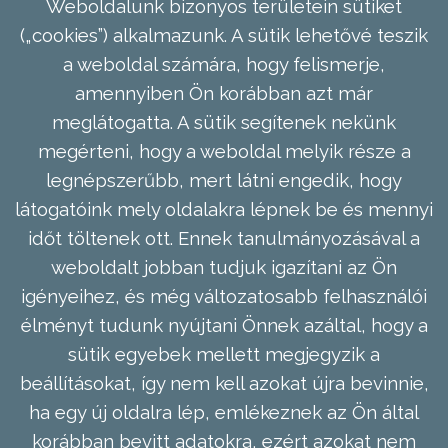
Weboldalunk bizonyos területein sütiket
(„cookies”) alkalmazunk. A sütik lehetővé teszik
a weboldal számára, hogy felismerje,
amennyiben Ön korábban azt már
meglátogatta. A sütik segítenek nekünk
megérteni, hogy a weboldal melyik része a
legnépszerűbb, mert látni engedik, hogy
látogatóink mely oldalakra lépnek be és mennyi
időt töltenek ott. Ennek tanulmányozásával a
weboldalt jobban tudjuk igazítani az Ön
igényeihez, és még változatosabb felhasználói
élményt tudunk nyújtani Önnek azáltal, hogy a
sütik egyebek mellett megjegyzik a
beállításokat, így nem kell azokat újra bevinnie,
ha egy új oldalra lép, emlékeznek az Ön által
korábban bevitt adatokra, ezért azokat nem