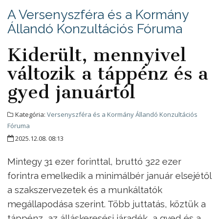
A Versenyszféra és a Kormány
Állandó Konzultációs Fóruma
Kiderült, mennyivel
változik a táppénz és a
gyed januártól
Kategória:
Versenyszféra és a Kormány Állandó Konzultációs
Fóruma
2025.12.08. 08:13
Mintegy 31 ezer forinttal, bruttó 322 ezer
forintra emelkedik a minimálbér január elsejétől
a szakszervezetek és a munkáltatók
megállapodása szerint. Több juttatás, köztük a
táppénz, az álláskeresési járadék, a gyed és a