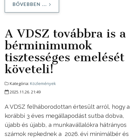
BŐVEBBEN ...
A VDSZ továbbra is a
bérminimumok
tisztességes emelését
követeli!
Kategória:
Közlemények
2025.11.26. 21:49
A VDSZ felháborodottan értesült arról, hogy a
korábbi 3 éves megállapodást sutba dobva,
újabb és újabb, a munkavállalókra hátrányos
számok repkednek a 2026. évi minimálbér és