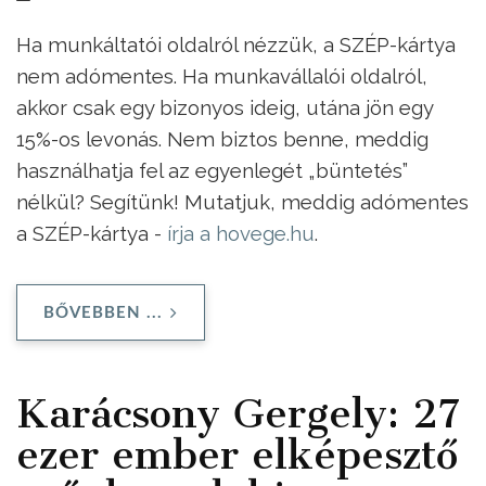
Ha munkáltatói oldalról nézzük, a SZÉP-kártya
nem adómentes. Ha munkavállalói oldalról,
akkor csak egy bizonyos ideig, utána jön egy
15%-os levonás. Nem biztos benne, meddig
használhatja fel az egyenlegét „büntetés”
nélkül? Segítünk! Mutatjuk, meddig adómentes
a SZÉP-kártya -
írja a hovege.hu
.
BŐVEBBEN ...
Karácsony Gergely: 27
ezer ember elképesztő