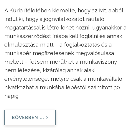
A Kúria ítéletében kiemelte, hogy az Mt. abból
indul ki, hogy a jognyilatkozatot ráutaló
magatartással is létre lehet hozni, ugyanakkor a
munkaszerződést írásba kell foglalni és annak
elmulasztása miatt – a foglalkoztatás és a
munkabér megfizetésének megvalósulása
mellett – fel sem merülhet a munkaviszony
nem létezése, kizárólag annak alaki
érvénytelensége, melyre csak a munkavállaló
hivatkozhat a munkába lépéstől számított 30
napig.
BŐVEBBEN ...