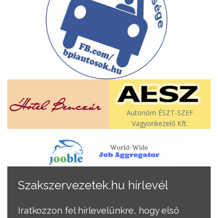
Autonóm ÉSZT-SZEF
Vagyonkezelő Kft.
Szakszervezetek.hu hírlevél
Iratkozzon fel hírlevelünkre, hogy első