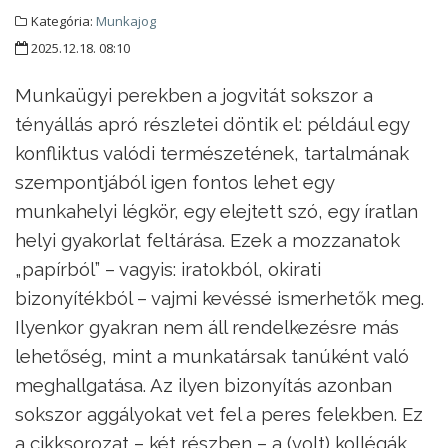
Kategória:
Munkajog
2025.12.18. 08:10
Munkaügyi perekben a jogvitát sokszor a
tényállás apró részletei döntik el: például egy
konfliktus valódi természetének, tartalmának
szempontjából igen fontos lehet egy
munkahelyi légkör, egy elejtett szó, egy íratlan
helyi gyakorlat feltárása. Ezek a mozzanatok
„papírból” – vagyis: iratokból, okirati
bizonyítékból – vajmi kevéssé ismerhetők meg.
Ilyenkor gyakran nem áll rendelkezésre más
lehetőség, mint a munkatársak tanúként való
meghallgatása. Az ilyen bizonyítás azonban
sokszor aggályokat vet fel a peres felekben. Ez
a cikksorozat – két részben – a (volt) kollégák