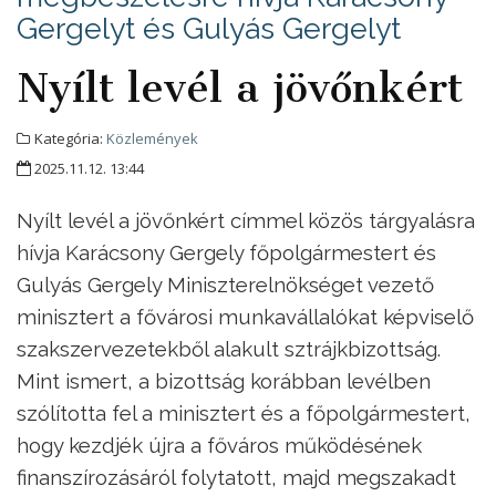
Gergelyt és Gulyás Gergelyt
Nyílt levél a jövőnkért
Kategória:
Közlemények
2025.11.12. 13:44
Nyílt levél a jövőnkért címmel közös tárgyalásra
hívja Karácsony Gergely főpolgármestert és
Gulyás Gergely Miniszterelnökséget vezető
minisztert a fővárosi munkavállalókat képviselő
szakszervezetekből alakult sztrájkbizottság.
Mint ismert, a bizottság korábban levélben
szólította fel a minisztert és a főpolgármestert,
hogy kezdjék újra a főváros működésének
finanszírozásáról folytatott, majd megszakadt