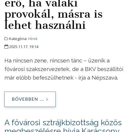
erő, ha valaki
provokál, másra is
lehet használni
Kategória:
Hírek
2025.11.17. 19:14
Ha nincsen zene, nincsen tánc – üzenik a
fővárosi szakszervezetek, de a BKV beszállítói
már előbb befeszülhetnek - írja a Népszava.
BŐVEBBEN ...
A fővárosi sztrájkbizottság közös
megbeszélésre hívja Karácsony