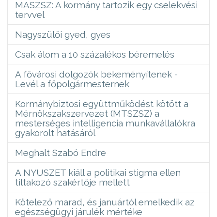
MASZSZ: A kormány tartozik egy cselekvési
tervvel
Nagyszülői gyed, gyes
Csak álom a 10 százalékos béremelés
A fővárosi dolgozók bekeményítenek -
Levél a főpolgármesternek
Kormánybiztosi együttműködést kötött a
Mérnökszakszervezet (MTSZSZ) a
mesterséges intelligencia munkavállalókra
gyakorolt hatásáról
Meghalt Szabó Endre
A NYUSZET kiáll a politikai stigma ellen
tiltakozó szakértője mellett
Kötelező marad, és januártól emelkedik az
egészségügyi járulék mértéke