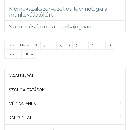
Mérnökszakszervezet és technológia a
munkavállalókért
Szezon és fazon a munkajogban
Első
Előző
2
3
...
5
6
7
8
9
...
11
Tovább
Utolsó
MAGUNKRÓL
SZOLGÁLTATÁSOK
MÉDIAAJÁNLAT
KAPCSOLAT