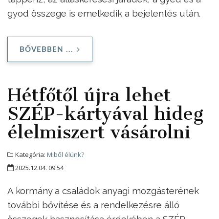
gyod összege is emelkedik a bejelentés után.
BŐVEBBEN ...
Hétfőtől újra lehet
SZÉP-kártyával hideg
élelmiszert vásárolni
Kategória:
Miből élünk?
2025.12.04. 09:54
A kormány a családok anyagi mozgásterének
további bővítése és a rendelkezésre álló
összegek hasznosítása érdekében a SZÉP-