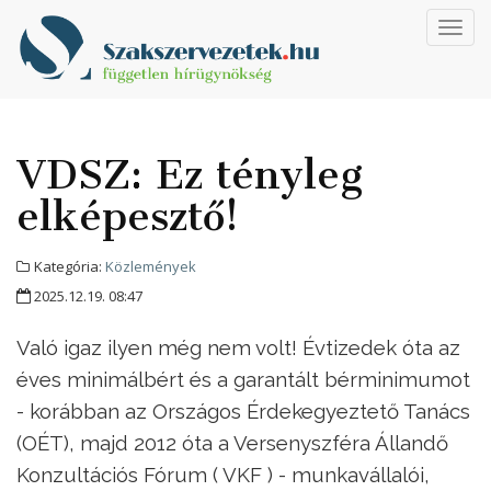
Toggl
navig
VDSZ: Ez tényleg
elképesztő!
Kategória:
Közlemények
2025.12.19. 08:47
Való igaz ilyen még nem volt! Évtizedek óta az
éves minimálbért és a garantált bérminimumot
- korábban az Országos Érdekegyeztető Tanács
(OÉT), majd 2012 óta a Versenyszféra Állandő
Konzultációs Fórum ( VKF ) - munkavállalói,