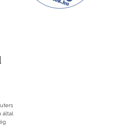
1
euters
 által
ség