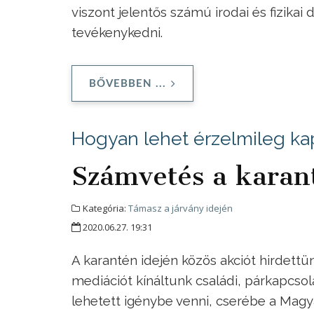
viszont jelentős számú irodai és fizika
tevékenykedni.
BŐVEBBEN ...
Hogyan lehet érzelmileg ka
Számvetés a karan
Kategória:
Támasz a járvány idején
2020.06.27. 19:31
A karantén idején közös akciót hirdettü
mediációt kínáltunk családi, párkapcsol
lehetett igénybe venni, cserébe a Mag