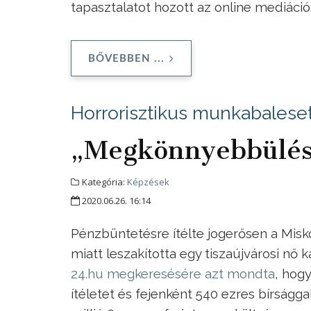
tapasztalatot hozott az online mediáció
BŐVEBBEN ...
Horrorisztikus munkabalese
„Megkönnyebbülés
Kategória:
Képzések
2020.06.26. 16:14
Pénzbüntetésre ítélte jogerősen a Misko
miatt leszakította egy tiszaújvárosi nő
24.hu megkeresésére azt mondta
, hog
ítéletet és fejenként 540 ezres bírsággal