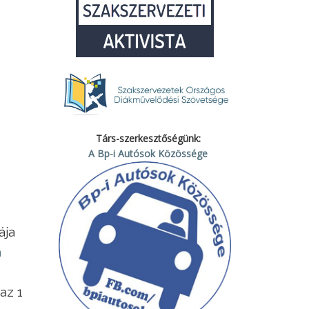
Társ-szerkesztőségünk:
A Bp-i Autósok Közössége
ája
a
az 1