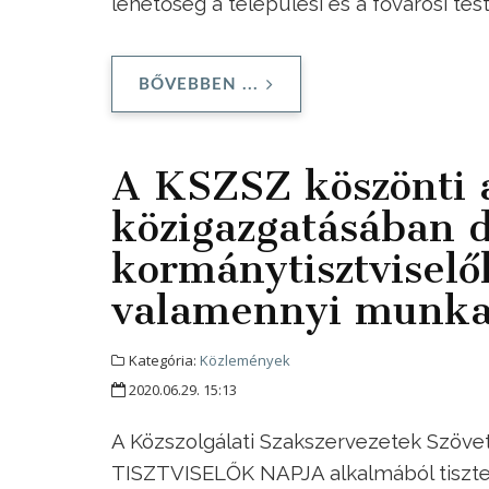
lehetőség a települési és a fővárosi te
BŐVEBBEN ...
A KSZSZ köszönti 
közigazgatásában d
kormánytisztviselők
valamennyi munkav
Kategória:
Közlemények
2020.06.29. 15:13
A Közszolgálati Szakszervezetek Szöv
TISZTVISELŐK NAPJA alkalmából tiszte