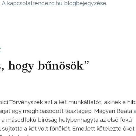
.
A kapcsolatrendezo.hu blogbejegyzése
.
t
, hogy bűnösök”
lci Törvényszék azt a két munkáltatót, akinek a hib
 karját egy meghibásodott tésztagép. Magyari Beáta
y a másodfokú bíróság helybenhagyta az első fokú
 sújtotta a két volt főnökét. Emellett kötelezte őket 