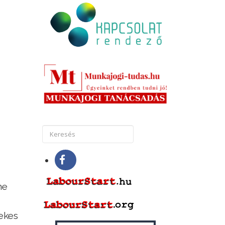
ne
ekes