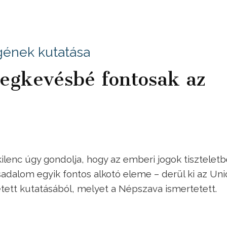
gének kutatása
egkevésbé fontosak az
lenc úgy gondolja, hogy az emberi jogok tisztelet
sadalom egyik fontos alkotó eleme – derül ki az Uni
ett kutatásából, melyet a Népszava ismertetett.