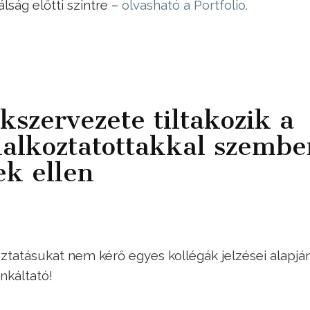
lság előtti szintre –
olvasható a Portfolio.
szervezete tiltakozik a
alkoztatottakkal szembe
ek ellen
oztatásukat nem kérő egyes kollégák jelzései alapjá
nkáltató!