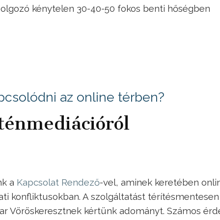
i dolgozó kénytelen 30-40-50 fokos benti hőségben
pcsolódni az online térben?
ténmediációról
nk a
Kapcsolat Rendező
-vel, aminek keretében onli
ati konfliktusokban. A szolgáltatást térítésmentesen
yar Vöröskeresztnek kértünk adományt. Számos érd