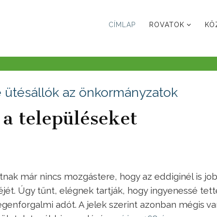
CÍMLAP
ROVATOK
KÖ
e ütésállók az önkormányzatok
a településeket
tnak már nincs mozgástere, hogy az eddiginél is jo
t. Úgy tűnt, elégnek tartják, hogy ingyenessé tett
egenforgalmi adót. A jelek szerint azonban mégis v