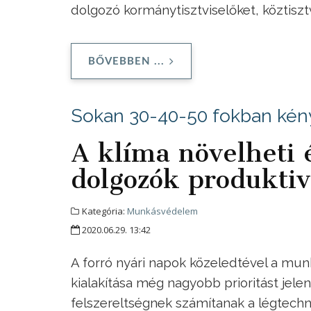
dolgozó kormánytisztviselőket, köztisz
BŐVEBBEN ...
Sokan 30-40-50 fokban kén
A klíma növelheti é
dolgozók produktiv
Kategória:
Munkásvédelem
2020.06.29. 13:42
A forró nyári napok közeledtével a mu
kialakítása még nagyobb prioritást jel
felszereltségnek számítanak a légtechn