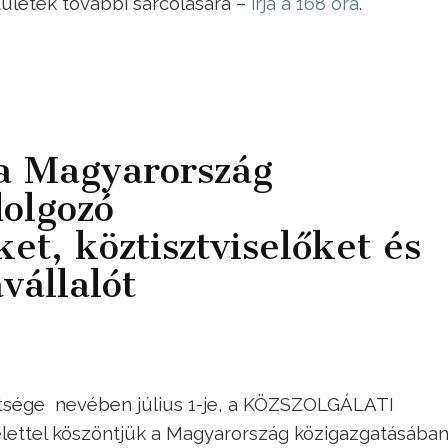
stületek további sarcolására –
írja a 168 óra
.
a Magyarország
olgozó
et, köztisztviselőket és
állalót
etsége nevében július 1-je, a KÖZSZOLGÁLATI
lettel köszöntjük a Magyarország közigazgatásába