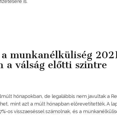
izetésére is.
t a munkanélküliség 202
a válság előtti szintre
 elmúlt hónapokban, de legalábbis nem javultak a R
et, mint azt a múlt hónapban előrevetítették. A lap
7%-os visszaeséssel számolnak, és a munkanélküli