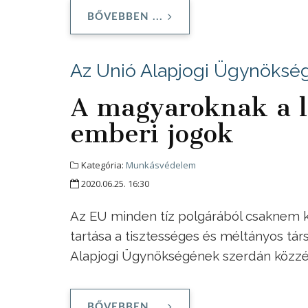
BŐVEBBEN ...
Az Unió Alapjogi Ügynöksé
A magyaroknak a l
emberi jogok
Kategória:
Munkásvédelem
2020.06.25. 16:30
Az EU minden tíz polgárából csaknem ki
tartása a tisztességes és méltányos tár
Alapjogi Ügynökségének szerdán közzét
BŐVEBBEN ...