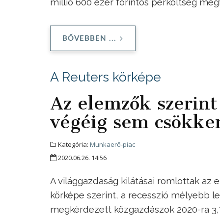
millió 600 ezer forintos perköltség megf
BŐVEBBEN ...
A Reuters körképe
Az elemzők szerin
végéig sem csökken 
Kategória:
Munkaerő-piac
2020.06.26. 14:56
A világgazdaság kilátásai romlottak az
körképe szerint, a recesszió mélyebb leh
megkérdezett közgazdászok 2020-ra 3,