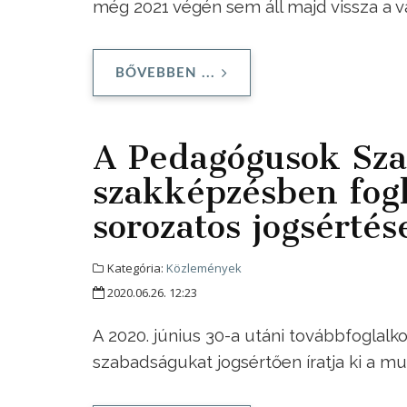
még 2021 végén sem áll majd vissza a vá
BŐVEBBEN ...
A Pedagógusok Szak
szakképzésben fogl
sorozatos jogsértés
Kategória:
Közlemények
2020.06.26. 12:23
A 2020. június 30-a utáni továbbfoglalk
szabadságukat jogsértően íratja ki a mu