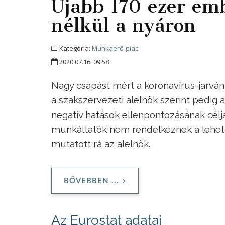
Újabb 170 ezer e
nélkül a nyáron
Kategória:
Munkaerő-piac
2020.07.16. 09:58
Nagy csapást mért a koronavírus-járvány 
a szakszervezeti alelnök szerint pedig a
negatív hatások ellenpontozásának céljá
munkáltatók nem rendelkeznek a lehet
mutatott rá az alelnök.
BŐVEBBEN ...
Az Eurostat adatai