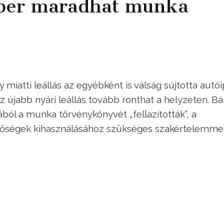
mber maradhat munka
miatti leállás az egyébként is válság sújtotta autói
z újabb nyári leállás tovább ronthat a helyzeten. Bá
ból a munka törvénykönyvét „fellazították”, a
őségek kihasználásához szükséges szakértelemmel