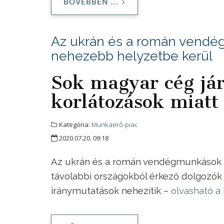
BŐVEBBEN ...
Az ukrán és a román vendég
nehezebb helyzetbe kerül
Sok magyar cég jár
korlátozások miatt
Kategória:
Munkaerő-piac
2020.07.20. 09:18
Az ukrán és a román vendégmunkások né
távolabbi országokból érkező dolgozók
iránymutatások nehezítik –
olvasható 