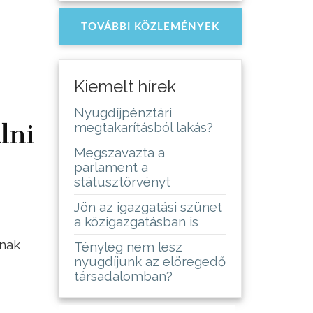
TOVÁBBI KÖZLEMÉNYEK
Kiemelt hírek
Nyugdíjpénztári
lni
megtakarításból lakás?
Megszavazta a
parlament a
státusztörvényt
Jön az igazgatási szünet
a közigazgatásban is
dnak
Tényleg nem lesz
nyugdíjunk az elöregedő
társadalomban?