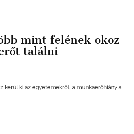
öbb mint felének okoz
rőt találni
z kerül ki az egyetemekről, a munkaerőhiány a