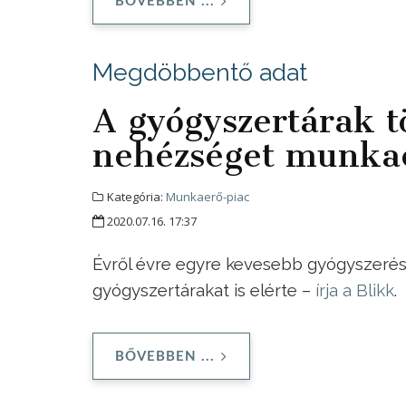
BŐVEBBEN ...
Megdöbbentő adat
A gyógyszertárak t
nehézséget munkae
Kategória:
Munkaerő-piac
2020.07.16. 17:37
Évről évre egyre kevesebb gyógyszerés
gyógyszertárakat is elérte –
írja a Blikk
.
BŐVEBBEN ...