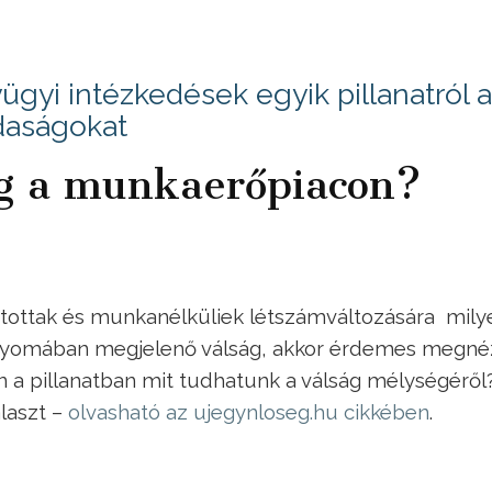
ügyi intézkedések egyik pillanatról a
zdaságokat
ág a munkaerőpiacon?
tatottak és munkanélküliek létszámváltozására mily
y nyomában megjelenő válság, akkor érdemes megné
n a pillanatban mit tudhatunk a válság mélységéről
laszt –
olvasható az ujegynloseg.hu cikkében
.