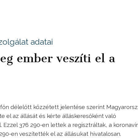
olgálat adatai
g ember veszíti el a
tfőn délelőtt közzétett jelentése szerint Magyarors
 el az állását és kérte álláskeresőként való
. Ezzel 376 290-en lettek a regisztráltak, a koronaví
90-en veszítették el az állásukat hivatalosan.