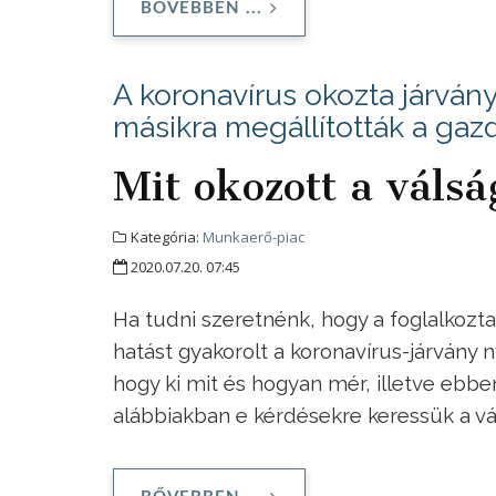
BŐVEBBEN ...
A koronavírus okozta járvány
másikra megállították a ga
Mit okozott a váls
Kategória:
Munkaerő-piac
2020.07.20. 07:45
Ha tudni szeretnénk, hogy a foglalkoz
hatást gyakorolt a koronavírus-járván
hogy ki mit és hogyan mér, illetve ebbe
alábbiakban e kérdésekre keressük a vá