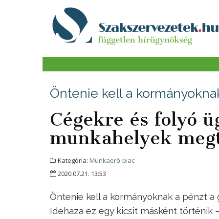
Öntenie kell a kormányokna
Cégekre és folyó ü
munkahelyek megta
Kategória:
Munkaerő-piac
2020.07.21. 13:53
Öntenie kell a kormányoknak a pénzt a 
Idehaza ez egy kicsit másként történik 