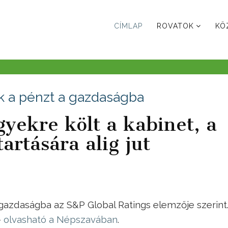
CÍMLAP
ROVATOK
KÖ
k a pénzt a gazdaságba
gyekre költ a kabinet, a
rtására alig jut
gazdaságba az S&P Global Ratings elemzője szerint
–
olvasható a Népszavában
.