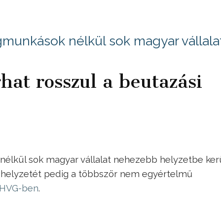
munkások nélkül sok magyar vállala
hat rosszul a beutazási
lkül sok magyar vállalat nehezebb helyzetbe kerü
 helyzetét pedig a többször nem egyértelmű
a HVG-ben
.