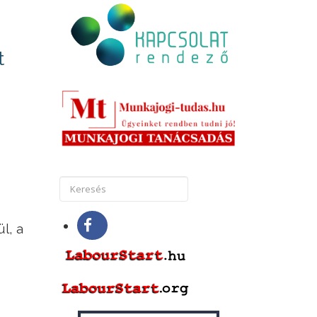
t
l, a