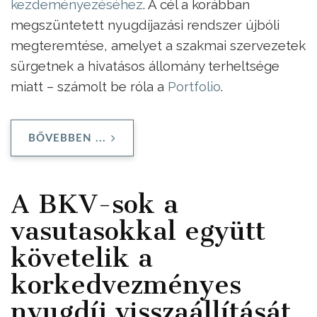
kezdeményezéséhez
. A cél a korábban
megszüntetett nyugdíjazási rendszer újbóli
megteremtése, amelyet a szakmai szervezetek
sürgetnek a hivatásos állomány terheltsége
miatt – számolt be róla a
Portfolio
.
BŐVEBBEN ...
A BKV-sok a
vasutasokkal együtt
követelik a
korkedvezményes
nyugdíj visszaállítását