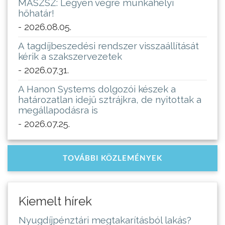
MASZSZ: Legyen végre munkahelyi
hőhatár!
- 2026.08.05.
A tagdíjbeszedési rendszer visszaállítását
kérik a szakszervezetek
- 2026.07.31.
A Hanon Systems dolgozói készek a
határozatlan idejű sztrájkra, de nyitottak a
megállapodásra is
- 2026.07.25.
TOVÁBBI KÖZLEMÉNYEK
Kiemelt hírek
Nyugdíjpénztári megtakarításból lakás?