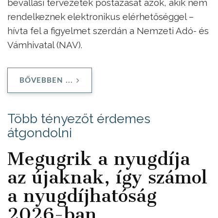
bevallási tervezetek postázását azok, akik nem
rendelkeznek elektronikus elérhetőséggel –
hívta fel a figyelmet szerdán a Nemzeti Adó- és
Vámhivatal (NAV).
BŐVEBBEN ...
Több tényezőt érdemes
átgondolni
Megugrik a nyugdíja
az újaknak, így számol
a nyugdíjhatóság
2026-ban