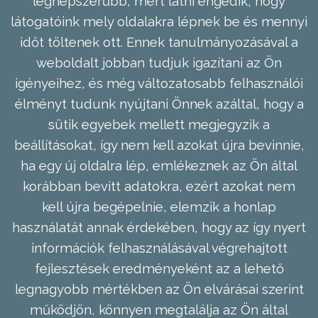
legnépszerűbb, mert látni engedik, hogy
látogatóink mely oldalakra lépnek be és mennyi
időt töltenek ott. Ennek tanulmányozásával a
weboldalt jobban tudjuk igazítani az Ön
igényeihez, és még változatosabb felhasználói
élményt tudunk nyújtani Önnek azáltal, hogy a
sütik egyebek mellett megjegyzik a
beállításokat, így nem kell azokat újra bevinnie,
ha egy új oldalra lép, emlékeznek az Ön által
korábban bevitt adatokra, ezért azokat nem
kell újra begépelnie, elemzik a honlap
használatát annak érdekében, hogy az így nyert
információk felhasználásával végrehajtott
fejlesztések eredményeként az a lehető
legnagyobb mértékben az Ön elvárásai szerint
működjön, könnyen megtalálja az Ön által