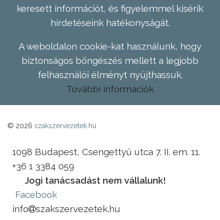
keresett információt, és figyelemmel kísérik
hirdetéseink hatékonyságát.
A weboldalon cookie-kat használunk, hogy
biztonságos böngészés mellett a legjobb
felhasználói élményt nyújthassuk.
További információk
© 2026
szakszervezetek.hu
1098 Budapest, Csengettyű utca 7. II. em. 11.
+36 1 3384 059
Jogi tanácsadást nem vállalunk!
Facebook
info
szakszervezetek.hu