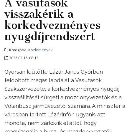
A vasutasok
visszakérik a
korkedvezményes
nyugdíjrendszert
Kategória:
Közlemények
2026.02.16. 08:12
Gyorsan leütötte Lázár János Győrben
feldobott magas labdáját a Vasutasok
Szakszervezete: a korkedvezményes nyugdíj
visszaállítását sürgeti a mozdonyvezetők és a
Volánbusz járművezetői számára. A miniszter a
városban tartott Lázárinfón ugyanis azt
mondta, nem zárkózik el attól, hogy
megvizsgálja a busz- és mozdonyvezetők