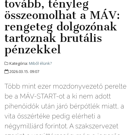
tovább, tényleg
összeomolhat a MÁV:
rengeteg dolgozónak
tartoznak brutális
pénzekkel
Kategória:
Miből élünk?
2026.03.15. 09:07
Több mint ezer mozdonyvezető perelte
be a MÁV-START-ot a ki nem adott
pihenőidők után járó bérpótlék miatt, a
vita összértéke pedig elérheti a
négymilliárd forintot. A szakszervezet