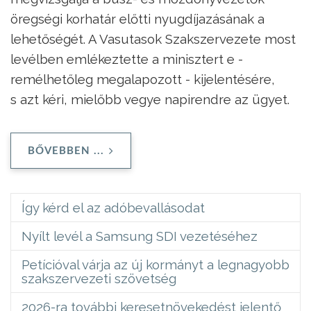
öregségi korhatár előtti nyugdíjazásának a
lehetőségét. A Vasutasok Szakszervezete most
levélben emlékeztette a minisztert e -
remélhetőleg megalapozott - kijelentésére,
s azt kéri, mielőbb vegye napirendre az ügyet.
BŐVEBBEN ...
Így kérd el az adóbevallásodat
Nyílt levél a Samsung SDI vezetéséhez
Petícióval várja az új kormányt a legnagyobb
szakszervezeti szövetség
2026-ra további keresetnövekedést jelentő