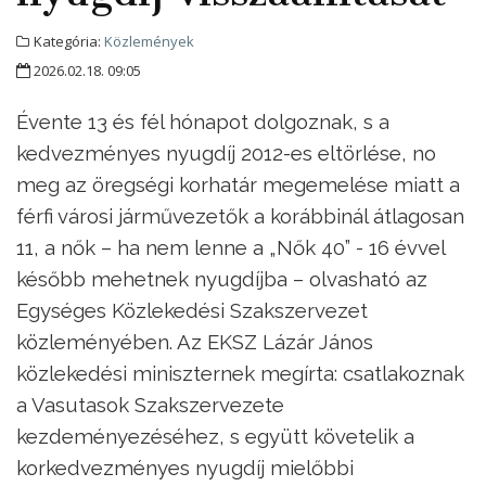
Kategória:
Közlemények
2026.02.18. 09:05
Évente 13 és fél hónapot dolgoznak, s a
kedvezményes nyugdíj 2012-es eltörlése, no
meg az öregségi korhatár megemelése miatt a
férfi városi járművezetők a korábbinál átlagosan
11, a nők – ha nem lenne a „Nők 40” - 16 évvel
később mehetnek nyugdíjba – olvasható az
Egységes Közlekedési Szakszervezet
közleményében. Az EKSZ Lázár János
közlekedési miniszternek megírta: csatlakoznak
a Vasutasok Szakszervezete
kezdeményezéséhez, s együtt követelik a
korkedvezményes nyugdíj mielőbbi