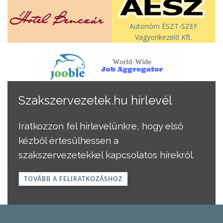
Autonóm ÉSZT-SZEF
Vagyonkezelő Kft.
Szakszervezetek.hu hírlevél
Iratkozzon fel hírlevelünkre, hogy első
kézből értesülhessen a
szakszervezetekkel kapcsolatos hírekről.
TOVÁBB A FELIRATKOZÁSHOZ