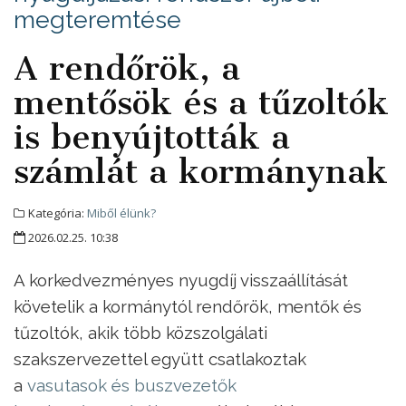
megteremtése
A rendőrök, a
mentősök és a tűzoltók
is benyújtották a
számlát a kormánynak
Kategória:
Miből élünk?
2026.02.25. 10:38
A korkedvezményes nyugdíj visszaállítását
követelik a kormánytól rendőrök, mentők és
tűzoltók, akik több közszolgálati
szakszervezettel együtt csatlakoztak
a
vasutasok és buszvezetők