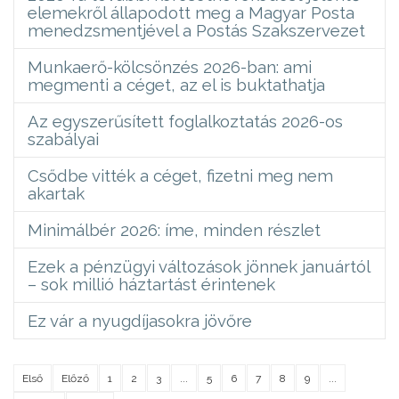
elemekről állapodott meg a Magyar Posta
menedzsmentjével a Postás Szakszervezet
Munkaerő-kölcsönzés 2026-ban: ami
megmenti a céget, az el is buktathatja
Az egyszerűsített foglalkoztatás 2026-os
szabályai
Csődbe vitték a céget, fizetni meg nem
akartak
Minimálbér 2026: íme, minden részlet
Ezek a pénzügyi változások jönnek januártól
– sok millió háztartást érintenek
Ez vár a nyugdíjasokra jövőre
Első
Előző
1
2
3
...
5
6
7
8
9
...