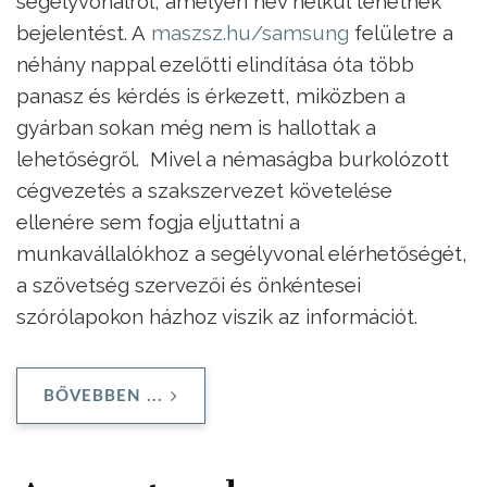
segélyvonalról, amelyen név nélkül tehetnek
bejelentést. A
maszsz.hu/samsung
felületre a
néhány nappal ezelőtti elindítása óta több
panasz és kérdés is érkezett, miközben a
gyárban sokan még nem is hallottak a
lehetőségről. Mivel a némaságba burkolózott
cégvezetés a szakszervezet követelése
ellenére sem fogja eljuttatni a
munkavállalókhoz a segélyvonal elérhetőségét,
a szövetség szervezői és önkéntesei
szórólapokon házhoz viszik az információt.
BŐVEBBEN ...