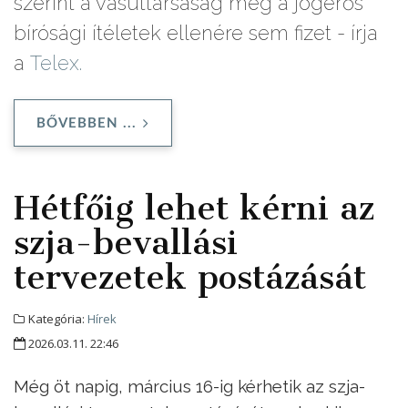
szerint a vasúttársaság még a jogerős
bírósági ítéletek ellenére sem fizet - írja
a
Telex.
BŐVEBBEN ...
Hétfőig lehet kérni az
szja-bevallási
tervezetek postázását
Kategória:
Hírek
2026.03.11. 22:46
Még öt napig, március 16-ig kérhetik az szja-